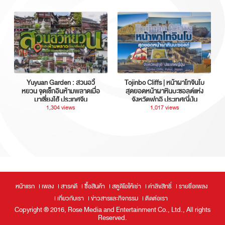
Yuyuan Garden : สวนอวี้
Tojinbo Cliffs | หน้าผาโทจินโบ
หยวน จุดเช็กอินห้ามพลาดเมื่อ
สุดยอดหน้าผาหินบะซอลต์แห่ง
มาเซี่ยงไฮ้ ประเทศจีน
จังหวัดฟุกุอิ ประเทศญี่ปุ่น
1,304 views
1,017 views
หน้าแรก
เพลง
สารคดี
ซื้อสินค้า
สตูดิโอให้เช่า
ค่าลิขสิทธิ์
รายชื่อเพลง
เกี่ยวกับเรา
ข่าวสารและกิจกรรม
ติดต่อเรา
Copyright ® 2016, Rose Media and Entertainment Co., Ltd., All rights
Reserved.