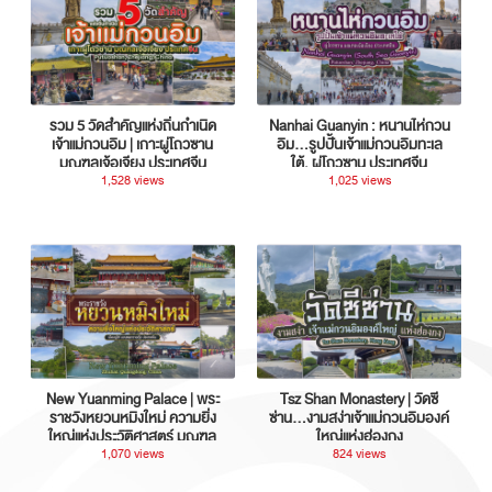
รวม 5 วัดสำคัญแห่งถิ่นกำเนิด
Nanhai Guanyin : หนานไห่กวน
เจ้าแม่กวนอิม | เกาะผู่โถวซาน
อิม...รูปปั้นเจ้าแม่กวนอิมทะเล
มณฑลเจ้อเจียง ประเทศจีน
ใต้, ผู่โถวซาน ประเทศจีน
1,528 views
1,025 views
New Yuanming Palace | พระ
Tsz Shan Monastery | วัดซี
ราชวังหยวนหมิงใหม่ ความยิ่ง
ซ่าน…งามสง่าเจ้าแม่กวนอิมองค์
ใหญ่แห่งประวัติศาสตร์ มณฑล
ใหญ่แห่งฮ่องกง
กวางตุ้ง ประเทศจีน
1,070 views
824 views