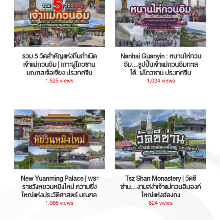
รวม 5 วัดสำคัญแห่งถิ่นกำเนิด
Nanhai Guanyin : หนานไห่กวน
เจ้าแม่กวนอิม | เกาะผู่โถวซาน
อิม...รูปปั้นเจ้าแม่กวนอิมทะเล
มณฑลเจ้อเจียง ประเทศจีน
ใต้, ผู่โถวซาน ประเทศจีน
1,525 views
1,024 views
New Yuanming Palace | พระ
Tsz Shan Monastery | วัดซี
ราชวังหยวนหมิงใหม่ ความยิ่ง
ซ่าน…งามสง่าเจ้าแม่กวนอิมองค์
ใหญ่แห่งประวัติศาสตร์ มณฑล
ใหญ่แห่งฮ่องกง
กวางตุ้ง ประเทศจีน
1,066 views
824 views