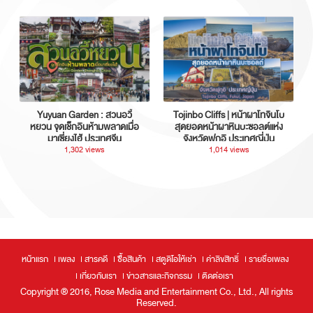
Yuyuan Garden : สวนอวี้
Tojinbo Cliffs | หน้าผาโทจินโบ
หยวน จุดเช็กอินห้ามพลาดเมื่อ
สุดยอดหน้าผาหินบะซอลต์แห่ง
มาเซี่ยงไฮ้ ประเทศจีน
จังหวัดฟุกุอิ ประเทศญี่ปุ่น
1,302 views
1,014 views
หน้าแรก
เพลง
สารคดี
ซื้อสินค้า
สตูดิโอให้เช่า
ค่าลิขสิทธิ์
รายชื่อเพลง
เกี่ยวกับเรา
ข่าวสารและกิจกรรม
ติดต่อเรา
Copyright ® 2016, Rose Media and Entertainment Co., Ltd., All rights
Reserved.