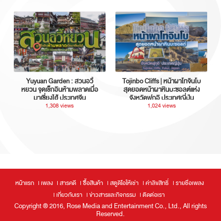
Yuyuan Garden : สวนอวี้
Tojinbo Cliffs | หน้าผาโทจินโบ
หยวน จุดเช็กอินห้ามพลาดเมื่อ
สุดยอดหน้าผาหินบะซอลต์แห่ง
มาเซี่ยงไฮ้ ประเทศจีน
จังหวัดฟุกุอิ ประเทศญี่ปุ่น
1,308 views
1,024 views
หน้าแรก
เพลง
สารคดี
ซื้อสินค้า
สตูดิโอให้เช่า
ค่าลิขสิทธิ์
รายชื่อเพลง
เกี่ยวกับเรา
ข่าวสารและกิจกรรม
ติดต่อเรา
Copyright ® 2016, Rose Media and Entertainment Co., Ltd., All rights
Reserved.