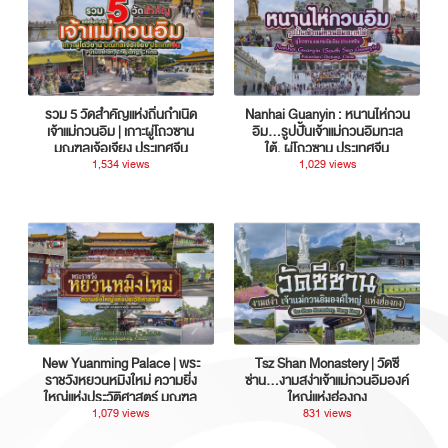
รวม 5 วัดสำคัญแห่งถิ่นกำเนิด
Nanhai Guanyin : หนานไห่กวน
เจ้าแม่กวนอิม | เกาะผู่โถวซาน
อิม...รูปปั้นเจ้าแม่กวนอิมทะเล
มณฑลเจ้อเจียง ประเทศจีน
ใต้, ผู่โถวซาน ประเทศจีน
1,534 views
1,029 views
New Yuanming Palace | พระ
Tsz Shan Monastery | วัดซี
ราชวังหยวนหมิงใหม่ ความยิ่ง
ซ่าน…งามสง่าเจ้าแม่กวนอิมองค์
ใหญ่แห่งประวัติศาสตร์ มณฑล
ใหญ่แห่งฮ่องกง
กวางตุ้ง ประเทศจีน
1,079 views
831 views