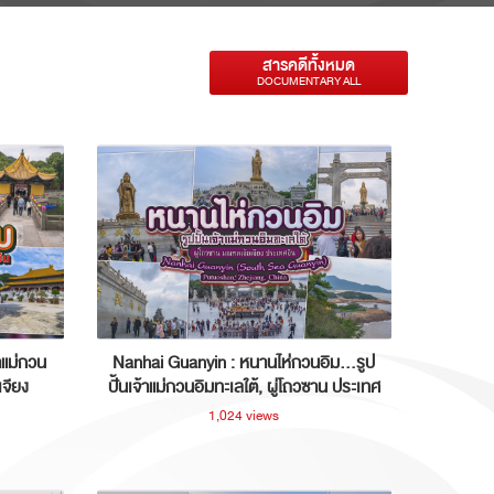
สารคดีทั้งหมด
DOCUMENTARY ALL
าแม่กวน
Nanhai Guanyin : หนานไห่กวนอิม...รูป
เจียง
ปั้นเจ้าแม่กวนอิมทะเลใต้, ผู่โถวซาน ประเทศ
จีน
1,024 views