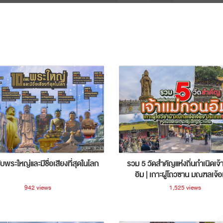
ับพระใหญ่และมีชื่อเสียงที่สุดในโลก
รวม 5 วัดสำคัญแห่งถิ่นกำเนิดเจ้
อิม | เกาะผู่โถวซาน มณฑลเจ้อ
ประเทศจีน
942 views
1,525 views