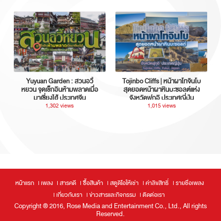
Yuyuan Garden : สวนอวี้
Tojinbo Cliffs | หน้าผาโทจินโบ
หยวน จุดเช็กอินห้ามพลาดเมื่อ
สุดยอดหน้าผาหินบะซอลต์แห่ง
มาเซี่ยงไฮ้ ประเทศจีน
จังหวัดฟุกุอิ ประเทศญี่ปุ่น
1,302 views
1,015 views
หน้าแรก
เพลง
สารคดี
ซื้อสินค้า
สตูดิโอให้เช่า
ค่าลิขสิทธิ์
รายชื่อเพลง
เกี่ยวกับเรา
ข่าวสารและกิจกรรม
ติดต่อเรา
Copyright ® 2016, Rose Media and Entertainment Co., Ltd., All rights
Reserved.