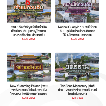
รวม 5 วัดสำคัญแห่งถิ่นกำเนิด
Nanhai Guanyin : หนานไห่กวน
เจ้าแม่กวนอิม | เกาะผู่โถวซาน
อิม...รูปปั้นเจ้าแม่กวนอิมทะเล
มณฑลเจ้อเจียง ประเทศจีน
ใต้, ผู่โถวซาน ประเทศจีน
1,525 views
1,025 views
New Yuanming Palace | พระ
Tsz Shan Monastery | วัดซี
ราชวังหยวนหมิงใหม่ ความยิ่ง
ซ่าน…งามสง่าเจ้าแม่กวนอิมองค์
ใหญ่แห่งประวัติศาสตร์ มณฑล
ใหญ่แห่งฮ่องกง
กวางตุ้ง ประเทศจีน
1,068 views
824 views