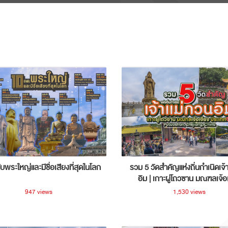
ับพระใหญ่และมีชื่อเสียงที่สุดในโลก
รวม 5 วัดสำคัญแห่งถิ่นกำเนิดเจ้
อิม | เกาะผู่โถวซาน มณฑลเจ้อ
ประเทศจีน
947 views
1,530 views