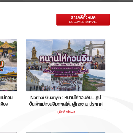
สารคดีทั้งหมด
DOCUMENTARY ALL
าแม่กวน
Nanhai Guanyin : หนานไห่กวนอิม...รูป
เจียง
ปั้นเจ้าแม่กวนอิมทะเลใต้, ผู่โถวซาน ประเทศ
จีน
1,028 views