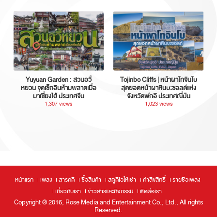
Yuyuan Garden : สวนอวี้
Tojinbo Cliffs | หน้าผาโทจินโบ
หยวน จุดเช็กอินห้ามพลาดเมื่อ
สุดยอดหน้าผาหินบะซอลต์แห่ง
มาเซี่ยงไฮ้ ประเทศจีน
จังหวัดฟุกุอิ ประเทศญี่ปุ่น
1,307 views
1,023 views
หน้าแรก
เพลง
สารคดี
ซื้อสินค้า
สตูดิโอให้เช่า
ค่าลิขสิทธิ์
รายชื่อเพลง
เกี่ยวกับเรา
ข่าวสารและกิจกรรม
ติดต่อเรา
Copyright ® 2016, Rose Media and Entertainment Co., Ltd., All rights
Reserved.