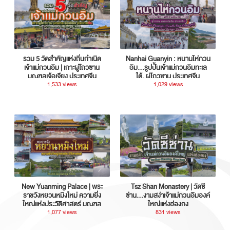
รวม 5 วัดสำคัญแห่งถิ่นกำเนิด
Nanhai Guanyin : หนานไห่กวน
เจ้าแม่กวนอิม | เกาะผู่โถวซาน
อิม...รูปปั้นเจ้าแม่กวนอิมทะเล
มณฑลเจ้อเจียง ประเทศจีน
ใต้, ผู่โถวซาน ประเทศจีน
1,533 views
1,029 views
New Yuanming Palace | พระ
Tsz Shan Monastery | วัดซี
ราชวังหยวนหมิงใหม่ ความยิ่ง
ซ่าน…งามสง่าเจ้าแม่กวนอิมองค์
ใหญ่แห่งประวัติศาสตร์ มณฑล
ใหญ่แห่งฮ่องกง
กวางตุ้ง ประเทศจีน
1,077 views
831 views