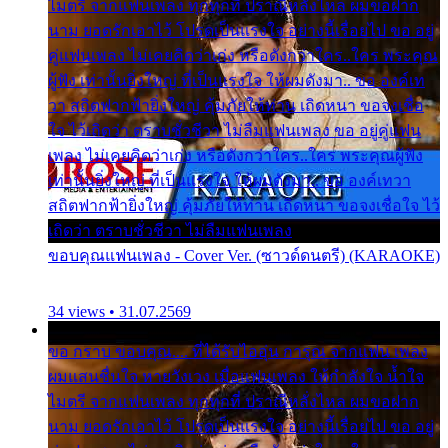
ไมตรี จากแฟนเพลง ทุกทุกที่ ปราณีหลั่งไหล ผมขอฝาก
นาม ยอดรักเอาไว้ โปรดเป็นแรงใจ อย่างนี้เรื่อยไป ขอ อยู่
คู่แฟนเพลง ไม่เคยคิดว่าเก่ง หรือดังกว่าใคร..ใคร พระคุณ
ผู้ฟัง เท่านั้นยิ่งใหญ่ ที่เป็นแรงใจ ให้ผมดังมา.. ขอ องค์เท
วา สถิตฟากฟ้ายิ่งใหญ่ คุ้มภัยให้ท่าน เถิดหนา ขอจงเชื่อ
ใจ ไว้เถิดว่า ตราบชั่วชีวา ไม่ลืมแฟนเพลง ขอ อยู่คู่แฟน
เพลง ไม่เคยคิดว่าเก่ง หรือดังกว่าใคร..ใคร พระคุณผู้ฟัง
เท่านั้นยิ่งใหญ่ ที่เป็นแรงใจ ให้ผมดังมา.. ขอ องค์เทวา
สถิตฟากฟ้ายิ่งใหญ่ คุ้มภัยให้ท่าน เถิดหนา ขอจงเชื่อใจ ไว้
เถิดว่า ตราบชั่วชีวา ไม่ลืมแฟนเพลง
ขอบคุณแฟนเพลง - Cover Ver. (ซาวด์ดนตรี) (KARAOKE)
34 views • 31.07.2569
ขอ กราบ ขอบคุณ.... ที่ได้รับไออุ่น การุณ จากแฟน เพลง
ผมแสนชื่นใจ หายวังเวง เมื่อแฟนเพลง ให้กำลังใจ น้ำใจ
ไมตรี จากแฟนเพลง ทุกทุกที่ ปราณีหลั่งไหล ผมขอฝาก
นาม ยอดรักเอาไว้ โปรดเป็นแรงใจ อย่างนี้เรื่อยไป ขอ อยู่