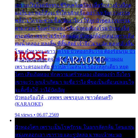
เพราะเป็นโรครักจาง ชีวิตเคว้งคว้าง เมื่อรักห่างร้างไกล
แม่ก็บอก พ่อก็สั่งจะรักใครสักครั้ง อย่าไปหวังความรวย
พลั้งไปใครจะช่วย ซื้อเปลมาไกว ให้ลูกบัวทอง เวรกรรม
ตามสนอง จึงเศร้าหมอง กลีบบัวทองต้องโรย บัวทองไม่
ตระหนัก เพราะไม่รักโคลนตม บัวทองท้องกลม เพราะลืม
ตมน้ำคลอง หลงลิ้น ที่สิ้นสัตย์ เจ้าจึงไม่ระมัด หลงกลิ่นลิ้น
โชย คำหวาน เขาวาดโรย บัวทองกลีบโรย ต้องร้อนรุม บัว
มาบานก่อนตูม ดุจไฟสุมร้อนรุมอุรา บัวทองผ่ายผอม
เพราะตรอมฤทัย ข้าวปลาไม่สนใจ ร้องไห้ลูกเดียว หยุด
โศก เสียเถิดทอง พักความเศร้าหมอง เถิดทองจ๋า ถึงใคร
เขาจะว่า ลูกเจ้าเกิดมา จะชื่อว่าไง พี่ขอเป็นเพื่อนปลอบใจ
จะตั้งชื่อให้ ว่าไอ้บังเอิญ
บัวทองร้องไห้ - เทพพร เพชรอุบล (ซาวด์ดนตรี)
(KARAOKE)
94 views • 06.07.2569
บัวทองโศก เพราะเป็นโรครักรุม ในอกกลัดกลุ้ม โดนแฟน
หนุ่มหลอกเอา เขารวย และรูปหล่อ มาพะเน้าพะนอ