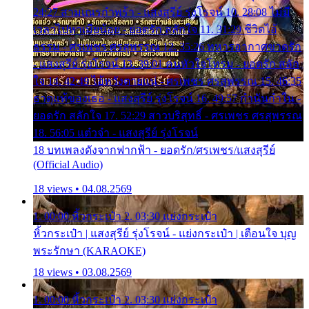
24:27 สามเณรกำพร้า - แสงสุรีย์ รุ่งโรจน์ 10. 28:08 ไม่มี
เวลาไปหาเมียน้อย - ยอดรัก สลักใจ 11. 31:29 ชีวิตไอ้
ธรรม - ศรเพชร ศรสุพรรณ 12. 35:26 ทหารอากาศขาดรัก
- แสงสุรีย์ รุ่งโรจน์ 13. 39:01 คนหัวใจโทรม - ยอดรัก สลัก
ใจ 14. 42:49 ไอ้หวังตายแน่ - ศรเพชร ศรสุพรรณ 15. 46:35
ธาตุแท้ของเธอ - แสงสุรีย์ รุ่งโรจน์ 16. 49:57 กำนันกำใน -
ยอดรัก สลักใจ 17. 52:29 สาวบริสุทธิ์ - ศรเพชร ศรสุพรรณ
18. 56:05 แต๋วจ๋า - แสงสุรีย์ รุ่งโรจน์
18 บทเพลงดังจากฟากฟ้า - ยอดรัก/ศรเพชร/แสงสุรีย์
(Official Audio)
18 views • 04.08.2569
1. 00:00 หิ้วกระเป๋า 2. 03:30 แย่งกระเป๋า
หิ้วกระเป๋า | แสงสุรีย์ รุ่งโรจน์ - แย่งกระเป๋า | เตือนใจ บุญ
พระรักษา (KARAOKE)
18 views • 03.08.2569
1. 00:00 หิ้วกระเป๋า 2. 03:30 แย่งกระเป๋า