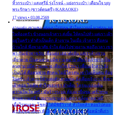
หิ้วกระเป๋า | แสงสุรีย์ รุ่งโรจน์ - แย่งกระเป๋า | เตือนใจ บุญ
พระรักษา (ซาวด์ดนตรี) (KARAOKE)
17 views • 03.08.2569
งานแต่ง เขาแซง แย่งเอาไปก่อน หัวใจอาวรณ์ มาซ่อน อยู่
ในห้องครัว ข้างนอกเจ้าสาว ส่งยิ้ม ให้คนไปทั่ว แต่เรา เฝ้า
อยู่ในครัว ทำตัวเป็นเด็ก ล้างจาน ในเมื่อ เจ้าสาว คือคน
บ้านใกล้ พึ่งพาอาศัย จำใจ ต้องไปช่วยงาน พอถึงเวลา เขา
พา กันเข้าพาขวัญ เพื่อนฝูง เฮฮาดังลั่น แต่เราล้างจาน
เดียวดาย เป็นคนพ่าย บ่มีความหมาย เคียงใจเจ้าบ่าว เป็น
คนพ่าย บ่มีความหมาย เคียงใจเจ้าบ่าว เพื่อนเจ้าสาว ยัง
เป็นบ่ได้ คือคนพ่าย ฮักคน ไม่มีใครสน เขาไม่เห็นคน ที่อยู่
ในครัว เจ้าสาว ก็มัวแต่งตัว สวยเด่น นั่งเคียงเจ้าบ่าว ที่เขา
เฝ้าคอย ใจเต้น หัวใจของเรา ลำเค็ญ ใครจะมองเห็น
ความใน ใจ เศร้า มันร้าวระบม ต้องมาขื่นขม เศร้าตรม
ท่ามความสุขี ช่วยงานเขาแต่ง แต่เรา แล้งมาหลายปี
เมื่อไรหนอจะ โชคดี ได้มีพิธีวิวาห์ หัวใจหล้า คอยไปคอย
มา คือหน้าที่เก่า หัวใจหล้า คอยไปคอยมา คือหน้าที่เก่า