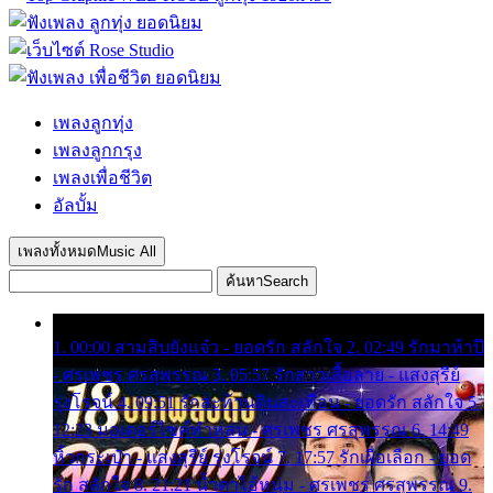
เพลงลูกทุ่ง
เพลงลูกกรุง
เพลงเพื่อชีวิต
อัลบั้ม
เพลงทั้งหมด
Music All
ค้นหา
Search
1. 00:00 สามสิบยังแจ๋ว - ยอดรัก สลักใจ 2. 02:49 รักมาห้าปี
- ศรเพชร ศรสุพรรณ 3. 05:57 รักสาวเสื้อลาย - แสงสุรีย์
รุ่งโรจน์ 4. 09:51 รักสะท้านดินสะเทือน - ยอดรัก สลักใจ 5.
12:23 มอเตอร์ไซค์ทำหล่น - ศรเพชร ศรสุพรรณ 6. 14:49
หิ้วกระเป๋า - แสงสุรีย์ รุ่งโรจน์ 7. 17:57 รักเผื่อเลือก - ยอด
รัก สลักใจ 8. 21:21 น้ำตาไอ้หนุ่ม - ศรเพชร ศรสุพรรณ 9.