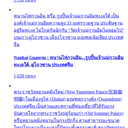
หนานไห่กวนอิม หรือ รูปปั้นเจ้าแม่กวนอิมทะเลใต้ เป็น
องค์เจ้าแม่กวนอิมความสูง 33 เมตรรวมฐาน ประดิษฐาน
อยู่ริมทะเล ไม่ไกลกันนักกับ “วัดเจ้าแม่กวนอิมไม่ยอมไป”
บนเกาะผู่โถวซาน เมืองโจวซาน มณฑลเจ้อเจียง ประเทศ
จีน
Nanhai Guanyin : หนานไห่กวนอิม...รูปปั้นเจ้าแม่กวนอิม
ทะเลใต้, ผู่โถวซาน ประเทศจีน
1,028 views
พระราชวังหยวนหมิงใหม่ (New Yuanming Palace/宮新園
明園) ในเมืองจูไห่ (Zhuhai) มณฑลกวางตุ้ง (Quangdong)
ประเทศจีน เป็นสวนและสถานที่ท่องเที่ยวที่ได้รับแรง
บันดาลใจจากพระราชวังฤดูร้อนเก่า (Old Summer Palace)
หรือหยวนหมิงหยวนในกรุงปักกิ่ง สวนสาธารณะขนาด
ใหญ่ใจกลางเมืองแห่งนี้มีครบทั้งธรรมชาติ สถาปัตยกรรม