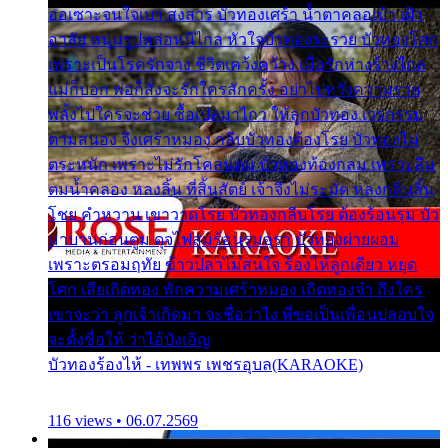
ออเซาะจนใจเบา สงสาร บัวทองเศร้า น้ำตาคลอเบ้า เฝ้า
อาลัย หนุ่มรูปหล่อหนีไกล หัวใจบัวทองระรวย บัวทองโศก
เพราะเป็นโรครักจาง ชีวิตเคว้งคว้าง เมื่อรักห่างร้างไกล
แม่ก็บอก พ่อก็สั่งจะรักใครสักครั้ง อย่าไปหวังความรวย
พลั้งไปใครจะช่วย ซื้อเปลมาไกว ให้ลูกบัวทอง เวรกรรม
ตามสนอง จึงเศร้าหมอง กลีบบัวทองต้องโรย บัวทองไม่
ตระหนัก เพราะไม่รักโคลนตม บัวทองท้องกลม เพราะลืม
ตมน้ำคลอง หลงลิ้น ที่สิ้นสัตย์ เจ้าจึงไม่ระมัด หลงกลิ่นลิ้น
โชย คำหวาน เขาวาดโรย บัวทองกลีบโรย ต้องร้อนรุม บัว
มาบานก่อนตูม ดุจไฟสุมร้อนรุมอุรา บัวทองผ่ายผอม
เพราะตรอมฤทัย ข้าวปลาไม่สนใจ ร้องไห้ลูกเดียว หยุด
โศก เสียเถิดทอง พักความเศร้าหมอง เถิดทองจ๋า ถึงใคร
เขาจะว่า ลูกเจ้าเกิดมา จะชื่อว่าไง พี่ขอเป็นเพื่อนปลอบใจ
จะตั้งชื่อให้ ว่าไอ้บังเอิญ
บัวทองร้องไห้ - เทพพร เพชรอุบล(KARAOKE)
116 views • 06.07.2569