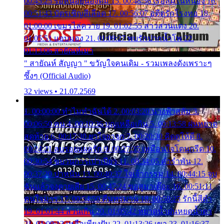
00:45:25 รอหน่อยน้องติ๋ม 15. 00:48:56 เรือล่มในหนอง 16.
00:51:43 บัตรเชิญสีเลือด 17. 00:56:07 อดีตรักโรงทอ 18.
01:00:00 เขมรไล่ควาย 19. 01:02:55 สาวสวนแตง 20.
01:05:51 แอบมอง 21. 01:09:27 พบรักปากน้ำโพ 22.
01:13:06 สายัณห์เมา
" สายัณห์ สัญญา " ขวัญใจคนเดิม - รวมเพลงดังเพราะๆ
ซึ้งๆ (Official Audio)
32 views • 21.07.2569
1. 00:00:00 ทำไมทำฉันได้ 2. 00:03:20 นางฟ้าสลัม 3.
00:06:50 คน 4. 00:10:36 บุญเหลือเกิน 5. 00:13:58 ฝนหยาด
สุดท้าย 6. 00:17:30 ยาใจยาจก 7. 00:20:30 คิดดูให้ดี 8.
00:24:21 ลบรอยแผลรัก 9. 00:27:35 เหมือนใจโดนกรีด 10.
00:30:54 ขบวนการเปาเปียว 11. 00:34:05 คำรำพัน 12.
00:37:20 ปาหนัน 13. 00:40:37 ใจเจ้ากรรม 14. 00:44:15 จูบ
ฉันแล้วจงตายเสีย 15. 00:47:24 ขอสูมาเต๊อะ 16. 00:51:11
คนใจมาร 17. 00:54:50 คืนทรมาน 18. 00:58:25 รักนี้สีดำ
19. 01:01:44 ส่วนเกิน 20. 01:05:42 หยาดน้ำฝนหยดน้ำตา
21. 01:09:13 เหลือเพียงฝัน 22. 01:13:26 เขา 23. 01:16:37