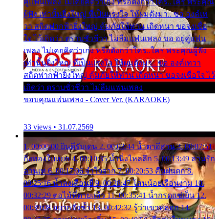
คู่แฟนเพลง ไม่เคยคิดว่าเก่ง หรือดังกว่าใคร..ใคร พระคุณ
ผู้ฟัง เท่านั้นยิ่งใหญ่ ที่เป็นแรงใจ ให้ผมดังมา.. ขอ องค์เท
วา สถิตฟากฟ้ายิ่งใหญ่ คุ้มภัยให้ท่าน เถิดหนา ขอจงเชื่อ
ใจ ไว้เถิดว่า ตราบชั่วชีวา ไม่ลืมแฟนเพลง ขอ อยู่คู่แฟน
เพลง ไม่เคยคิดว่าเก่ง หรือดังกว่าใคร..ใคร พระคุณผู้ฟัง
เท่านั้นยิ่งใหญ่ ที่เป็นแรงใจ ให้ผมดังมา.. ขอ องค์เทวา
สถิตฟากฟ้ายิ่งใหญ่ คุ้มภัยให้ท่าน เถิดหนา ขอจงเชื่อใจ ไว้
เถิดว่า ตราบชั่วชีวา ไม่ลืมแฟนเพลง
ขอบคุณแฟนเพลง - Cover Ver. (KARAOKE)
33 views • 31.07.2569
1. 00:00:00 ยินดีรับเดน 2. 00:03:44 น้ำตาอีสาน 3. 00:07:51
กิ่งทองใบหยก 4. 00:10:35 น้ำนิ่งไหลลึก 5. 00:13:49 ลานรัก
ลานเท 6. 00:17:06 จำใจจาก 7. 00:20:53 คืนฝนตก 8.
00:25:16 น้ำลงเดือนยี่ 9. 00:28:47 โสนน้อยเรือนงาม 10.
00:32:29 ตอไม้ที่ตายแล้ว 11. 00:35:41 น้ำกรดแช่เย็น 12.
00:39:08 อยากฟังซ้ำ 13. 00:42:32 รู้ว่าเขาหลอก 14.