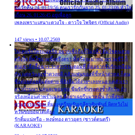
ขอรักคืน 24. 01:19:56 คนเรารักกันยาก 25. 01:23:06 หัวใจ
เถื่อน 26. 01:26:45 อยู่เพื่อลูก
เพลงเพราะเสนาะดวงใจ - ดาวใจ ไพจิตร (Official Audio)
147 views • 10.07.2569
ไม่เคยรักใครแน่หรือ อยากเชื่อถือก็ไม่กล้า ติ๋มใช่คนสวย
ตรึงใจ ติ๋มใช่งามซึ้งตรึงตรา พี่หรือจะมาหมายร่วมชีวี ก็
คนเขาลืออื้อฉาว ว่าสาวๆรุมตอมพี่ ติ๋มอยากรับรักเหมือน
กัน แต่หวั่นจะช้ำดวงฤดี กลัวแฟนของพี่ชี้หน้าด่าทอ ก็คน
ชื่อต๋อยต้อยตุ้มตุ๋ยต่าย พี่ยังลืมได้ง่ายๆเลยหนอ แค่ตัวเรา
สาวบ้านนา แสนจะซอมซ่อ ขืนรักขืนรอคงช้ำสักวัน ถ้า
จริงเหมือนคำพร่ำเฉลย พี่อย่าเฉยรีบมาหมั้น ถ้าพี่สู่ขอ
ตามธรรมเนียม ติ๋มจะเตรียมรับเกลียวสัมพันธ์ ผิดหวังไม่
หวั่นขอยอมได้เคียง
รักติ๋มแน่หรือ - หงษ์ทอง ดาวอุดร (ซาวด์ดนตรี)
(KARAOKE)