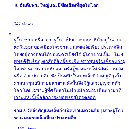
10 อันดับพระใหญ่และมีชื่อเสียงที่สุดในโลก
947 views
ผู่โถวซาน หรือ เกาะผู่โถว เป็นเกาะเล็กๆ ที่ตั้งอยู่ในส่วน
ตะวันออกของเมืองโจวซาน มณฑลเจ้อเจียง ประเทศจีน
โดยอยู่ทางตอนใต้ของนครเซี่ยงไฮ้ ผู่โถวซานเป็น 1 ใน 4
พุทธคีรีหรือภูเขาศักดิ์สิทธิ์ของจีน ชาวพุทธจีนเชื่อกันว่าผู่
โถวซานเป็นที่ประทับและตรัสรู้ของพระโพธิสัตว์กวนอิม
หรือเจ้าแม่กวนอิม ซึ่งเป็นหนึ่งในเทพเจ้าที่สำคัญที่สุดใน
ศาสนาพุทธนิกายมหายาน ดังนั้นจึงมีผู้แสวงบุญจากทั่ว
โลก โดยเฉพาะผู้ที่ศรัทธาในเจ้าแม่กวนอิมเดินทางมาที่
เกาะแห่งนี้เพื่อสักการะขอพรอยู่โดยตลอด
รวม 5 วัดสำคัญแห่งถิ่นกำเนิดเจ้าแม่กวนอิม | เกาะผู่โถว
ซาน มณฑลเจ้อเจียง ประเทศจีน
1,530 views