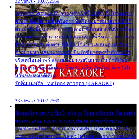
32 views • 10.07.2569
ไม่เคยรักใครแน่หรือ อยากเชื่อถือก็ไม่กล้า ติ๋มใช่คนสวย
ตรึงใจ ติ๋มใช่งามซึ้งตรึงตรา พี่หรือจะมาหมายร่วมชีวี ก็
คนเขาลืออื้อฉาว ว่าสาวๆรุมตอมพี่ ติ๋มอยากรับรักเหมือน
กัน แต่หวั่นจะช้ำดวงฤดี กลัวแฟนของพี่ชี้หน้าด่าทอ ก็คน
ชื่อต๋อยต้อยตุ้มตุ๋ยต่าย พี่ยังลืมได้ง่ายๆเลยหนอ แค่ตัวเรา
สาวบ้านนา แสนจะซอมซ่อ ขืนรักขืนรอคงช้ำสักวัน ถ้า
จริงเหมือนคำพร่ำเฉลย พี่อย่าเฉยรีบมาหมั้น ถ้าพี่สู่ขอ
ตามธรรมเนียม ติ๋มจะเตรียมรับเกลียวสัมพันธ์ ผิดหวังไม่
หวั่นขอยอมได้เคียง
รักติ๋มแน่หรือ - หงษ์ทอง ดาวอุดร (KARAOKE)
33 views • 10.07.2569
บัวทองโศก เพราะเป็นโรครักรุม ในอกกลัดกลุ้ม โดนแฟน
หนุ่มหลอกเอา เขารวย และรูปหล่อ มาพะเน้าพะนอ
ออเซาะจนใจเบา สงสาร บัวทองเศร้า น้ำตาคลอเบ้า เฝ้า
อาลัย หนุ่มรูปหล่อหนีไกล หัวใจบัวทองระรวย บัวทองโศก