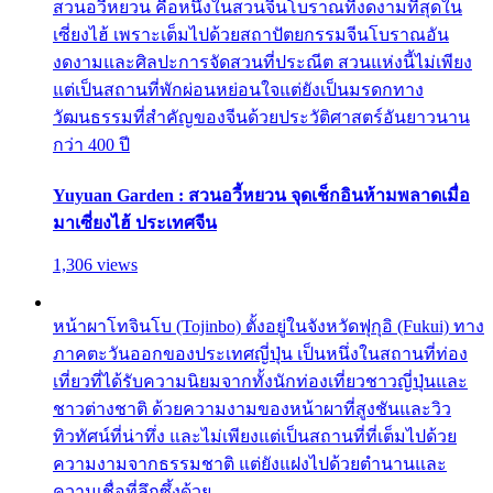
สวนอวี้หยวน คือหนึ่งในสวนจีนโบราณที่งดงามที่สุดใน
เซี่ยงไฮ้ เพราะเต็มไปด้วยสถาปัตยกรรมจีนโบราณอัน
งดงามและศิลปะการจัดสวนที่ประณีต สวนแห่งนี้ไม่เพียง
แต่เป็นสถานที่พักผ่อนหย่อนใจแต่ยังเป็นมรดกทาง
วัฒนธรรมที่สำคัญของจีนด้วยประวัติศาสตร์อันยาวนาน
กว่า 400 ปี
Yuyuan Garden : สวนอวี้หยวน จุดเช็กอินห้ามพลาดเมื่อ
มาเซี่ยงไฮ้ ประเทศจีน
1,306 views
หน้าผาโทจินโบ (Tojinbo) ตั้งอยู่ในจังหวัดฟุกุอิ (Fukui) ทาง
ภาคตะวันออกของประเทศญี่ปุ่น เป็นหนึ่งในสถานที่ท่อง
เที่ยวที่ได้รับความนิยมจากทั้งนักท่องเที่ยวชาวญี่ปุ่นและ
ชาวต่างชาติ ด้วยความงามของหน้าผาที่สูงชันและวิว
ทิวทัศน์ที่น่าทึ่ง และไม่เพียงแต่เป็นสถานที่ที่เต็มไปด้วย
ความงามจากธรรมชาติ แต่ยังแฝงไปด้วยตำนานและ
ความเชื่อที่ลึกซึ้งด้วย