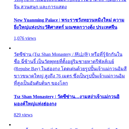
จีน สวนสนุก และการแสดง
New Yuanming Palace | พระราชวังหยวนหมิงใหม่ ความ
ยิ่งใหญ่แห่งประวัติศาสตร์ มณฑลกวางตุ้ง ประเทศจีน
1,076 views
วัดซีซ่าน (Tsz Shan Monastery / 慈山寺) หรือที่รู้จักกันใน
ชื่อ ฉี่ซ้านจี๋ เป็นวัดพุทธที่ตั้งอยู่ริมชายหาดรีพัลส์เบย์
(Repulse Bay) ในฮ่องกง โดดเด่นด้วยรูปปั้นเจ้าแม่กวนอิมสี
ขาวขนาดใหญ่ สูงถึง 76 เมตร ซึ่งเป็นรูปปั้นเจ้าแม่กวนอิม
ที่สูงเป็นอันดับต้นๆ ของโลก
Tsz Shan Monastery | วัดซีซ่าน…งามสง่าเจ้าแม่กวนอิ
มองค์ใหญ่แห่งฮ่องกง
829 views