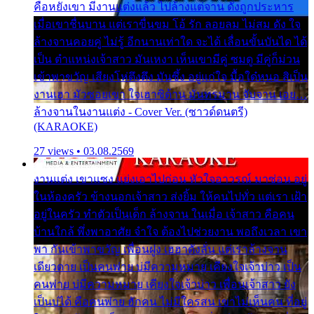
คือหยังเขา มีงานแต่งแล้ว ไปล้างแต่จาน ดั่งถูกประหาร
เมื่อเขาชื่นบาน แต่เราขื่นขม โอ้ รัก ลอยลม ไม่สม ดัง ใจ
ล้างจานคอยคู่ ไม่รู้ อีกนานเท่าใด จะได้ เลื่อนขั้นบันได ได้
เป็น ตำแหน่งเจ้าสาว มันเหงา เห็นเขามีคู่ ซมดู มีคู่ก็ม่วน
เข้าพาขวัญ เสียงโห่ตึงตึง มันซึ้ง อยู่แก่ใจ มื้อใด๋หนอ สิเป็น
งานเฮา มัวซอยเขา ใจเฮาซิด้าน มันทรมาน จับจาน เอย…
ล้างจานในงานแต่ง - Cover Ver. (ซาวด์ดนตรี)
(KARAOKE)
27 views • 03.08.2569
งานแต่ง เขาแซง แย่งเอาไปก่อน หัวใจอาวรณ์ มาซ่อน อยู่
ในห้องครัว ข้างนอกเจ้าสาว ส่งยิ้ม ให้คนไปทั่ว แต่เรา เฝ้า
อยู่ในครัว ทำตัวเป็นเด็ก ล้างจาน ในเมื่อ เจ้าสาว คือคน
บ้านใกล้ พึ่งพาอาศัย จำใจ ต้องไปช่วยงาน พอถึงเวลา เขา
พา กันเข้าพาขวัญ เพื่อนฝูง เฮฮาดังลั่น แต่เราล้างจาน
เดียวดาย เป็นคนพ่าย บ่มีความหมาย เคียงใจเจ้าบ่าว เป็น
คนพ่าย บ่มีความหมาย เคียงใจเจ้าบ่าว เพื่อนเจ้าสาว ยัง
เป็นบ่ได้ คือคนพ่าย ฮักคน ไม่มีใครสน เขาไม่เห็นคน ที่อยู่