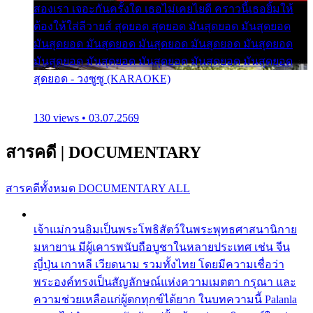
สองเรา เจอะกันครั้งใด เธอไม่เคยไยดี คราวนี้เธอยิ้มให้
ต้องให้ใส่ลีวายส์ สุดยอด สุดยอด มันสุดยอด มันสุดยอด
มันสุดยอด มันสุดยอด มันสุดยอด มันสุดยอด มันสุดยอด
มันสุดยอด มันสุดยอด มันสุดยอด มันสุดยอด มันสุดยอด
สุดยอด - วงซูซู (KARAOKE)
130 views • 03.07.2569
สารคดี
|
DOCUMENTARY
สารคดีทั้งหมด
DOCUMENTARY ALL
เจ้าแม่กวนอิมเป็นพระโพธิสัตว์ในพระพุทธศาสนานิกาย
มหายาน มีผู้เคารพนับถือบูชาในหลายประเทศ เช่น จีน
ญี่ปุ่น เกาหลี เวียดนาม รวมทั้งไทย โดยมีความเชื่อว่า
พระองค์ทรงเป็นสัญลักษณ์แห่งความเมตตา กรุณา และ
ความช่วยเหลือแก่ผู้ตกทุกข์ได้ยาก ในบทความนี้ Palanla