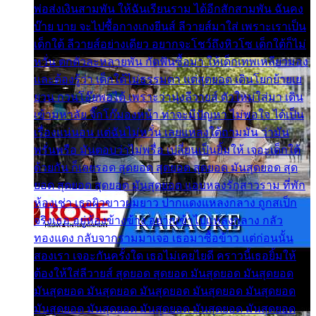
พ่อส่งเงินสามพัน ให้ฉันเรียนราม ได้อีกสักสามพัน ฉันคง
บ๊าย บาย จะไปซื้อกางเกงยีนส์ ลีวายส์มาใส่ เพราะเราเป็น
เด็กใต้ ลีวายส์อย่างเดียว อยากจะโชว์ถึงหิวโซ เด็กใต้ก็ไม่
หวั่น ตกตัวละหลายพัน กัดฟันซื้อมา ให้เด็กเทพเหลียวมอง
และต้องรู้ว่า เด็กใต้ไม่ธรรมดา แต่สุดยอด เดินโยกย้ายเย
ยวน กวนโอ๊ยพอได้ เพราะว่านุ่งลีวายส์ ตัวใหม่ใส่มา เดิน
เข้ามหาลัย จิ๊กโก๊มองหน้า ท่าจะมีปัญหา ไม่พอใจ ได้เป็น
เรื่องแน่นอน แต่ฉันไม่หวั่น เลยแหลงใต้ถามมัน ว่ามัน
พรั่นพรือ มันตอบว่าไม่พรื่อ เปลี่ยนเป็นยิ้มให้ เจอะเด็กใต้
ด้วยกัน ก็เลยรอด สุดยอด สุดยอด สุดยอด มันสุดยอด สุด
ยอด สุดยอด สุดยอด มันสุดยอด แอบหลงรักสาวราม ที่พัก
ห้องเช่า เธอผิวขาวผมยาว ปากแดงแหลงกลาง ถูกสเป็ก
จริงเธอ อยู่ห้องข้างข้าง อยากเข้าไปแหลงกลาง กลัว
ทองแดง กลับจากรามมาเจอ เธอมาซื้อข้าว แต่ก่อนนั้น
สองเรา เจอะกันครั้งใด เธอไม่เคยไยดี คราวนี้เธอยิ้มให้
ต้องให้ใส่ลีวายส์ สุดยอด สุดยอด มันสุดยอด มันสุดยอด
มันสุดยอด มันสุดยอด มันสุดยอด มันสุดยอด มันสุดยอด
มันสุดยอด มันสุดยอด มันสุดยอด มันสุดยอด มันสุดยอด