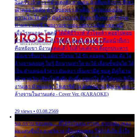
ในครัว เจ้าสาว ก็มัวแต่งตัว สวยเด่น นั่งเคียงเจ้าบ่าว ที่เขา
เฝ้าคอย ใจเต้น หัวใจของเรา ลำเค็ญ ใครจะมองเห็น
ความใน ใจ เศร้า มันร้าวระบม ต้องมาขื่นขม เศร้าตรม
ท่ามความสุขี ช่วยงานเขาแต่ง แต่เรา แล้งมาหลายปี
เมื่อไรหนอจะ โชคดี ได้มีพิธีวิวาห์ หัวใจหล้า คอยไปคอย
มา คือหน้าที่เก่า หัวใจหล้า คอยไปคอยมา คือหน้าที่เก่า
คือหยังเขา มีงานแต่งแล้ว ไปล้างแต่จาน ดั่งถูกประหาร
เมื่อเขาชื่นบาน แต่เราขื่นขม โอ้ รัก ลอยลม ไม่สม ดัง ใจ
ล้างจานคอยคู่ ไม่รู้ อีกนานเท่าใด จะได้ เลื่อนขั้นบันได ได้
เป็น ตำแหน่งเจ้าสาว มันเหงา เห็นเขามีคู่ ซมดู มีคู่ก็ม่วน
เข้าพาขวัญ เสียงโห่ตึงตึง มันซึ้ง อยู่แก่ใจ มื้อใด๋หนอ สิเป็น
งานเฮา มัวซอยเขา ใจเฮาซิด้าน มันทรมาน จับจาน เอย…
ล้างจานในงานแต่ง - Cover Ver. (KARAOKE)
29 views • 03.08.2569
ขอ กราบ ขอบคุณ.... ที่ได้รับไออุ่น การุณ จากแฟน เพลง
ผมแสนชื่นใจ หายวังเวง เมื่อแฟนเพลง ให้กำลังใจ น้ำใจ