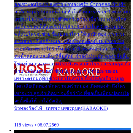
ออเซาะจนใจเบา สงสาร บัวทองเศร้า น้ำตาคลอเบ้า เฝ้า
อาลัย หนุ่มรูปหล่อหนีไกล หัวใจบัวทองระรวย บัวทองโศก
เพราะเป็นโรครักจาง ชีวิตเคว้งคว้าง เมื่อรักห่างร้างไกล
แม่ก็บอก พ่อก็สั่งจะรักใครสักครั้ง อย่าไปหวังความรวย
พลั้งไปใครจะช่วย ซื้อเปลมาไกว ให้ลูกบัวทอง เวรกรรม
ตามสนอง จึงเศร้าหมอง กลีบบัวทองต้องโรย บัวทองไม่
ตระหนัก เพราะไม่รักโคลนตม บัวทองท้องกลม เพราะลืม
ตมน้ำคลอง หลงลิ้น ที่สิ้นสัตย์ เจ้าจึงไม่ระมัด หลงกลิ่นลิ้น
โชย คำหวาน เขาวาดโรย บัวทองกลีบโรย ต้องร้อนรุม บัว
มาบานก่อนตูม ดุจไฟสุมร้อนรุมอุรา บัวทองผ่ายผอม
เพราะตรอมฤทัย ข้าวปลาไม่สนใจ ร้องไห้ลูกเดียว หยุด
โศก เสียเถิดทอง พักความเศร้าหมอง เถิดทองจ๋า ถึงใคร
เขาจะว่า ลูกเจ้าเกิดมา จะชื่อว่าไง พี่ขอเป็นเพื่อนปลอบใจ
จะตั้งชื่อให้ ว่าไอ้บังเอิญ
บัวทองร้องไห้ - เทพพร เพชรอุบล(KARAOKE)
118 views • 06.07.2569