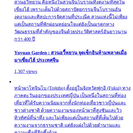
สวนอวี้หยวน คือหนึ่งในสวนจีนโบราณที่งดงามที่สุดใน
เซี่ยงไฮ้ เพราะเต็มไปด้วยสถาปัตยกรรมจีนโบราณอัน
งดงามและศิลปะการจัดสวนที่ประณีต สวนแห่งนี้ไม่เพียง
แต่เป็นสถานที่พักผ่อนหย่อนใจแต่ยังเป็นมรดกทาง
วัฒนธรรมที่สำคัญของจีนด้วยประวัติศาสตร์อันยาวนาน
กว่า 400 ปี
Yuyuan Garden : สวนอวี้หยวน จุดเช็กอินห้ามพลาดเมื่อ
มาเซี่ยงไฮ้ ประเทศจีน
1,307 views
หน้าผาโทจินโบ (Tojinbo) ตั้งอยู่ในจังหวัดฟุกุอิ (Fukui) ทาง
ภาคตะวันออกของประเทศญี่ปุ่น เป็นหนึ่งในสถานที่ท่อง
เที่ยวที่ได้รับความนิยมจากทั้งนักท่องเที่ยวชาวญี่ปุ่นและ
ชาวต่างชาติ ด้วยความงามของหน้าผาที่สูงชันและวิว
ทิวทัศน์ที่น่าทึ่ง และไม่เพียงแต่เป็นสถานที่ที่เต็มไปด้วย
ความงามจากธรรมชาติ แต่ยังแฝงไปด้วยตำนานและ
ความเชื่อที่ลึกซึ้งด้วย