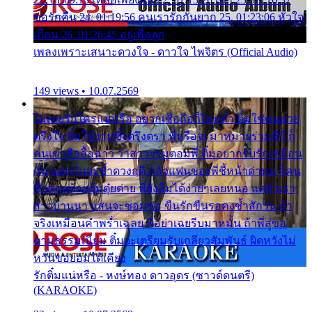
ขอรักคืน 24. 01:19:56 คนเรารักกันยาก 25. 01:23:06 หัวใจ
เถื่อน 26. 01:26:45 อยู่เพื่อลูก
เพลงเพราะเสนาะดวงใจ - ดาวใจ ไพจิตร (Official Audio)
149 views • 10.07.2569
ไม่เคยรักใครแน่หรือ อยากเชื่อถือก็ไม่กล้า ติ๋มใช่คนสวย
ตรึงใจ ติ๋มใช่งามซึ้งตรึงตรา พี่หรือจะมาหมายร่วมชีวี ก็
คนเขาลืออื้อฉาว ว่าสาวๆรุมตอมพี่ ติ๋มอยากรับรักเหมือน
กัน แต่หวั่นจะช้ำดวงฤดี กลัวแฟนของพี่ชี้หน้าด่าทอ ก็คน
ชื่อต๋อยต้อยตุ้มตุ๋ยต่าย พี่ยังลืมได้ง่ายๆเลยหนอ แค่ตัวเรา
สาวบ้านนา แสนจะซอมซ่อ ขืนรักขืนรอคงช้ำสักวัน ถ้า
จริงเหมือนคำพร่ำเฉลย พี่อย่าเฉยรีบมาหมั้น ถ้าพี่สู่ขอ
ตามธรรมเนียม ติ๋มจะเตรียมรับเกลียวสัมพันธ์ ผิดหวังไม่
หวั่นขอยอมได้เคียง
รักติ๋มแน่หรือ - หงษ์ทอง ดาวอุดร (ซาวด์ดนตรี)
(KARAOKE)