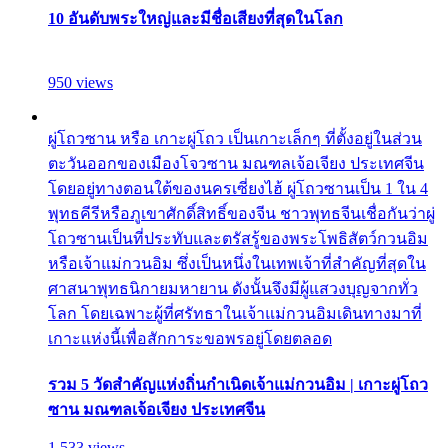
10 อันดับพระใหญ่และมีชื่อเสียงที่สุดในโลก
950 views
ผู่โถวซาน หรือ เกาะผู่โถว เป็นเกาะเล็กๆ ที่ตั้งอยู่ในส่วน
ตะวันออกของเมืองโจวซาน มณฑลเจ้อเจียง ประเทศจีน
โดยอยู่ทางตอนใต้ของนครเซี่ยงไฮ้ ผู่โถวซานเป็น 1 ใน 4
พุทธคีรีหรือภูเขาศักดิ์สิทธิ์ของจีน ชาวพุทธจีนเชื่อกันว่าผู่
โถวซานเป็นที่ประทับและตรัสรู้ของพระโพธิสัตว์กวนอิม
หรือเจ้าแม่กวนอิม ซึ่งเป็นหนึ่งในเทพเจ้าที่สำคัญที่สุดใน
ศาสนาพุทธนิกายมหายาน ดังนั้นจึงมีผู้แสวงบุญจากทั่ว
โลก โดยเฉพาะผู้ที่ศรัทธาในเจ้าแม่กวนอิมเดินทางมาที่
เกาะแห่งนี้เพื่อสักการะขอพรอยู่โดยตลอด
รวม 5 วัดสำคัญแห่งถิ่นกำเนิดเจ้าแม่กวนอิม | เกาะผู่โถว
ซาน มณฑลเจ้อเจียง ประเทศจีน
1,533 views