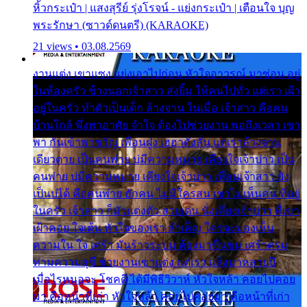
หิ้วกระเป๋า | แสงสุรีย์ รุ่งโรจน์ - แย่งกระเป๋า | เตือนใจ บุญ
พระรักษา (ซาวด์ดนตรี) (KARAOKE)
21 views • 03.08.2569
งานแต่ง เขาแซง แย่งเอาไปก่อน หัวใจอาวรณ์ มาซ่อน อยู่
ในห้องครัว ข้างนอกเจ้าสาว ส่งยิ้ม ให้คนไปทั่ว แต่เรา เฝ้า
อยู่ในครัว ทำตัวเป็นเด็ก ล้างจาน ในเมื่อ เจ้าสาว คือคน
บ้านใกล้ พึ่งพาอาศัย จำใจ ต้องไปช่วยงาน พอถึงเวลา เขา
พา กันเข้าพาขวัญ เพื่อนฝูง เฮฮาดังลั่น แต่เราล้างจาน
เดียวดาย เป็นคนพ่าย บ่มีความหมาย เคียงใจเจ้าบ่าว เป็น
คนพ่าย บ่มีความหมาย เคียงใจเจ้าบ่าว เพื่อนเจ้าสาว ยัง
เป็นบ่ได้ คือคนพ่าย ฮักคน ไม่มีใครสน เขาไม่เห็นคน ที่อยู่
ในครัว เจ้าสาว ก็มัวแต่งตัว สวยเด่น นั่งเคียงเจ้าบ่าว ที่เขา
เฝ้าคอย ใจเต้น หัวใจของเรา ลำเค็ญ ใครจะมองเห็น
ความใน ใจ เศร้า มันร้าวระบม ต้องมาขื่นขม เศร้าตรม
ท่ามความสุขี ช่วยงานเขาแต่ง แต่เรา แล้งมาหลายปี
เมื่อไรหนอจะ โชคดี ได้มีพิธีวิวาห์ หัวใจหล้า คอยไปคอย
มา คือหน้าที่เก่า หัวใจหล้า คอยไปคอยมา คือหน้าที่เก่า