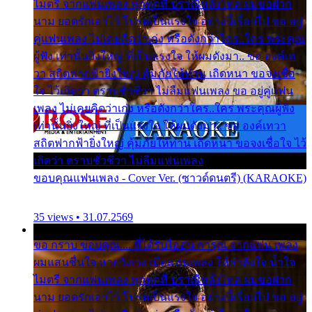
ไมตรี จากแฟนเพลง ทุกทุกที่ ปราณีหลั่งไหล ผมขอฝาก
นาม ยอดรักเอาไว้ โปรดเป็นแรงใจ อย่างนี้เรื่อยไป ขอ อยู่
คู่แฟนเพลง ไม่เคยคิดว่าเก่ง หรือดังกว่าใคร..ใคร พระคุณ
ผู้ฟัง เท่านั้นยิ่งใหญ่ ที่เป็นแรงใจ ให้ผมดังมา.. ขอ องค์เท
วา สถิตฟากฟ้ายิ่งใหญ่ คุ้มภัยให้ท่าน เถิดหนา ขอจงเชื่อ
ใจ ไว้เถิดว่า ตราบชั่วชีวา ไม่ลืมแฟนเพลง ขอ อยู่คู่แฟน
เพลง ไม่เคยคิดว่าเก่ง หรือดังกว่าใคร..ใคร พระคุณผู้ฟัง
เท่านั้นยิ่งใหญ่ ที่เป็นแรงใจ ให้ผมดังมา.. ขอ องค์เทวา
สถิตฟากฟ้ายิ่งใหญ่ คุ้มภัยให้ท่าน เถิดหนา ขอจงเชื่อใจ ไว้
เถิดว่า ตราบชั่วชีวา ไม่ลืมแฟนเพลง
ขอบคุณแฟนเพลง - Cover Ver. (ซาวด์ดนตรี) (KARAOKE)
35 views • 31.07.2569
ขอ กราบ ขอบคุณ.... ที่ได้รับไออุ่น การุณ จากแฟน เพลง
ผมแสนชื่นใจ หายวังเวง เมื่อแฟนเพลง ให้กำลังใจ น้ำใจ
ไมตรี จากแฟนเพลง ทุกทุกที่ ปราณีหลั่งไหล ผมขอฝาก
นาม ยอดรักเอาไว้ โปรดเป็นแรงใจ อย่างนี้เรื่อยไป ขอ อยู่