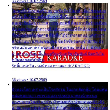
33 views • 10.07.2569
ไม่เคยรักใครแน่หรือ อยากเชื่อถือก็ไม่กล้า ติ๋มใช่คนสวย
ตรึงใจ ติ๋มใช่งามซึ้งตรึงตรา พี่หรือจะมาหมายร่วมชีวี ก็
คนเขาลืออื้อฉาว ว่าสาวๆรุมตอมพี่ ติ๋มอยากรับรักเหมือน
กัน แต่หวั่นจะช้ำดวงฤดี กลัวแฟนของพี่ชี้หน้าด่าทอ ก็คน
ชื่อต๋อยต้อยตุ้มตุ๋ยต่าย พี่ยังลืมได้ง่ายๆเลยหนอ แค่ตัวเรา
สาวบ้านนา แสนจะซอมซ่อ ขืนรักขืนรอคงช้ำสักวัน ถ้า
จริงเหมือนคำพร่ำเฉลย พี่อย่าเฉยรีบมาหมั้น ถ้าพี่สู่ขอ
ตามธรรมเนียม ติ๋มจะเตรียมรับเกลียวสัมพันธ์ ผิดหวังไม่
หวั่นขอยอมได้เคียง
รักติ๋มแน่หรือ - หงษ์ทอง ดาวอุดร (KARAOKE)
36 views • 10.07.2569
บัวทองโศก เพราะเป็นโรครักรุม ในอกกลัดกลุ้ม โดนแฟน
หนุ่มหลอกเอา เขารวย และรูปหล่อ มาพะเน้าพะนอ
ออเซาะจนใจเบา สงสาร บัวทองเศร้า น้ำตาคลอเบ้า เฝ้า
อาลัย หนุ่มรูปหล่อหนีไกล หัวใจบัวทองระรวย บัวทองโศก