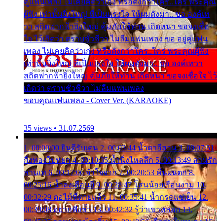
คู่แฟนเพลง ไม่เคยคิดว่าเก่ง หรือดังกว่าใคร..ใคร พระคุณ
ผู้ฟัง เท่านั้นยิ่งใหญ่ ที่เป็นแรงใจ ให้ผมดังมา.. ขอ องค์เท
วา สถิตฟากฟ้ายิ่งใหญ่ คุ้มภัยให้ท่าน เถิดหนา ขอจงเชื่อ
ใจ ไว้เถิดว่า ตราบชั่วชีวา ไม่ลืมแฟนเพลง ขอ อยู่คู่แฟน
เพลง ไม่เคยคิดว่าเก่ง หรือดังกว่าใคร..ใคร พระคุณผู้ฟัง
เท่านั้นยิ่งใหญ่ ที่เป็นแรงใจ ให้ผมดังมา.. ขอ องค์เทวา
สถิตฟากฟ้ายิ่งใหญ่ คุ้มภัยให้ท่าน เถิดหนา ขอจงเชื่อใจ ไว้
เถิดว่า ตราบชั่วชีวา ไม่ลืมแฟนเพลง
ขอบคุณแฟนเพลง - Cover Ver. (KARAOKE)
35 views • 31.07.2569
1. 00:00:00 ยินดีรับเดน 2. 00:03:44 น้ำตาอีสาน 3. 00:07:51
กิ่งทองใบหยก 4. 00:10:35 น้ำนิ่งไหลลึก 5. 00:13:49 ลานรัก
ลานเท 6. 00:17:06 จำใจจาก 7. 00:20:53 คืนฝนตก 8.
00:25:16 น้ำลงเดือนยี่ 9. 00:28:47 โสนน้อยเรือนงาม 10.
00:32:29 ตอไม้ที่ตายแล้ว 11. 00:35:41 น้ำกรดแช่เย็น 12.
00:39:08 อยากฟังซ้ำ 13. 00:42:32 รู้ว่าเขาหลอก 14.