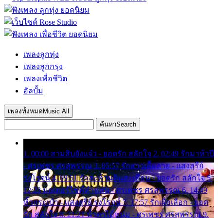
เพลงลูกทุ่ง
เพลงลูกกรุง
เพลงเพื่อชีวิต
อัลบั้ม
เพลงทั้งหมด
Music All
ค้นหา
Search
1. 00:00 สามสิบยังแจ๋ว - ยอดรัก สลักใจ 2. 02:49 รักมาห้าปี
- ศรเพชร ศรสุพรรณ 3. 05:57 รักสาวเสื้อลาย - แสงสุรีย์
รุ่งโรจน์ 4. 09:51 รักสะท้านดินสะเทือน - ยอดรัก สลักใจ 5.
12:23 มอเตอร์ไซค์ทำหล่น - ศรเพชร ศรสุพรรณ 6. 14:49
หิ้วกระเป๋า - แสงสุรีย์ รุ่งโรจน์ 7. 17:57 รักเผื่อเลือก - ยอด
รัก สลักใจ 8. 21:21 น้ำตาไอ้หนุ่ม - ศรเพชร ศรสุพรรณ 9.