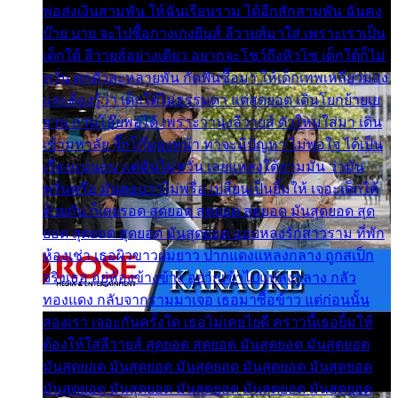
พ่อส่งเงินสามพัน ให้ฉันเรียนราม ได้อีกสักสามพัน ฉันคง
บ๊าย บาย จะไปซื้อกางเกงยีนส์ ลีวายส์มาใส่ เพราะเราเป็น
เด็กใต้ ลีวายส์อย่างเดียว อยากจะโชว์ถึงหิวโซ เด็กใต้ก็ไม่
หวั่น ตกตัวละหลายพัน กัดฟันซื้อมา ให้เด็กเทพเหลียวมอง
และต้องรู้ว่า เด็กใต้ไม่ธรรมดา แต่สุดยอด เดินโยกย้ายเย
ยวน กวนโอ๊ยพอได้ เพราะว่านุ่งลีวายส์ ตัวใหม่ใส่มา เดิน
เข้ามหาลัย จิ๊กโก๊มองหน้า ท่าจะมีปัญหา ไม่พอใจ ได้เป็น
เรื่องแน่นอน แต่ฉันไม่หวั่น เลยแหลงใต้ถามมัน ว่ามัน
พรั่นพรือ มันตอบว่าไม่พรื่อ เปลี่ยนเป็นยิ้มให้ เจอะเด็กใต้
ด้วยกัน ก็เลยรอด สุดยอด สุดยอด สุดยอด มันสุดยอด สุด
ยอด สุดยอด สุดยอด มันสุดยอด แอบหลงรักสาวราม ที่พัก
ห้องเช่า เธอผิวขาวผมยาว ปากแดงแหลงกลาง ถูกสเป็ก
จริงเธอ อยู่ห้องข้างข้าง อยากเข้าไปแหลงกลาง กลัว
ทองแดง กลับจากรามมาเจอ เธอมาซื้อข้าว แต่ก่อนนั้น
สองเรา เจอะกันครั้งใด เธอไม่เคยไยดี คราวนี้เธอยิ้มให้
ต้องให้ใส่ลีวายส์ สุดยอด สุดยอด มันสุดยอด มันสุดยอด
มันสุดยอด มันสุดยอด มันสุดยอด มันสุดยอด มันสุดยอด
มันสุดยอด มันสุดยอด มันสุดยอด มันสุดยอด มันสุดยอด