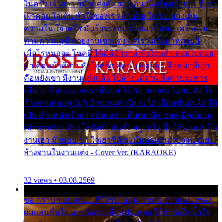
ในครัว เจ้าสาว ก็มัวแต่งตัว สวยเด่น นั่งเคียงเจ้าบ่าว ที่เขา
เฝ้าคอย ใจเต้น หัวใจของเรา ลำเค็ญ ใครจะมองเห็น
ความใน ใจ เศร้า มันร้าวระบม ต้องมาขื่นขม เศร้าตรม
ท่ามความสุขี ช่วยงานเขาแต่ง แต่เรา แล้งมาหลายปี
เมื่อไรหนอจะ โชคดี ได้มีพิธีวิวาห์ หัวใจหล้า คอยไปคอย
มา คือหน้าที่เก่า หัวใจหล้า คอยไปคอยมา คือหน้าที่เก่า
คือหยังเขา มีงานแต่งแล้ว ไปล้างแต่จาน ดั่งถูกประหาร
เมื่อเขาชื่นบาน แต่เราขื่นขม โอ้ รัก ลอยลม ไม่สม ดัง ใจ
ล้างจานคอยคู่ ไม่รู้ อีกนานเท่าใด จะได้ เลื่อนขั้นบันได ได้
เป็น ตำแหน่งเจ้าสาว มันเหงา เห็นเขามีคู่ ซมดู มีคู่ก็ม่วน
เข้าพาขวัญ เสียงโห่ตึงตึง มันซึ้ง อยู่แก่ใจ มื้อใด๋หนอ สิเป็น
งานเฮา มัวซอยเขา ใจเฮาซิด้าน มันทรมาน จับจาน เอย…
ล้างจานในงานแต่ง - Cover Ver. (KARAOKE)
32 views • 03.08.2569
ขอ กราบ ขอบคุณ.... ที่ได้รับไออุ่น การุณ จากแฟน เพลง
ผมแสนชื่นใจ หายวังเวง เมื่อแฟนเพลง ให้กำลังใจ น้ำใจ