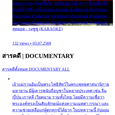
สองเรา เจอะกันครั้งใด เธอไม่เคยไยดี คราวนี้เธอยิ้มให้
ต้องให้ใส่ลีวายส์ สุดยอด สุดยอด มันสุดยอด มันสุดยอด
มันสุดยอด มันสุดยอด มันสุดยอด มันสุดยอด มันสุดยอด
มันสุดยอด มันสุดยอด มันสุดยอด มันสุดยอด มันสุดยอด
สุดยอด - วงซูซู (KARAOKE)
132 views • 03.07.2569
สารคดี
|
DOCUMENTARY
สารคดีทั้งหมด
DOCUMENTARY ALL
เจ้าแม่กวนอิมเป็นพระโพธิสัตว์ในพระพุทธศาสนานิกาย
มหายาน มีผู้เคารพนับถือบูชาในหลายประเทศ เช่น จีน
ญี่ปุ่น เกาหลี เวียดนาม รวมทั้งไทย โดยมีความเชื่อว่า
พระองค์ทรงเป็นสัญลักษณ์แห่งความเมตตา กรุณา และ
ความช่วยเหลือแก่ผู้ตกทุกข์ได้ยาก ในบทความนี้ Palanla