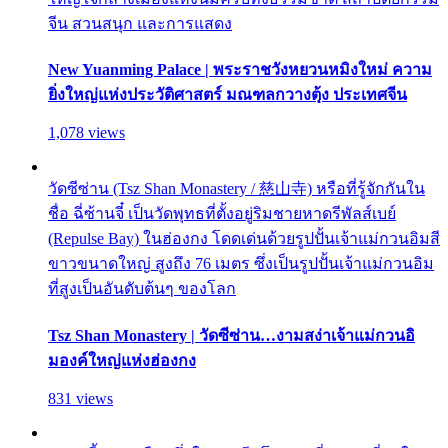
จีน สวนสนุก และการแสดง
New Yuanming Palace | พระราชวังหยวนหมิงใหม่ ความ
ยิ่งใหญ่แห่งประวัติศาสตร์ มณฑลกวางตุ้ง ประเทศจีน
1,078 views
วัดซีซ่าน (Tsz Shan Monastery / 慈山寺) หรือที่รู้จักกันใน
ชื่อ ฉี่ซ้านจี๋ เป็นวัดพุทธที่ตั้งอยู่ริมชายหาดรีพัลส์เบย์
(Repulse Bay) ในฮ่องกง โดดเด่นด้วยรูปปั้นเจ้าแม่กวนอิมสี
ขาวขนาดใหญ่ สูงถึง 76 เมตร ซึ่งเป็นรูปปั้นเจ้าแม่กวนอิม
ที่สูงเป็นอันดับต้นๆ ของโลก
Tsz Shan Monastery | วัดซีซ่าน…งามสง่าเจ้าแม่กวนอิ
มองค์ใหญ่แห่งฮ่องกง
831 views