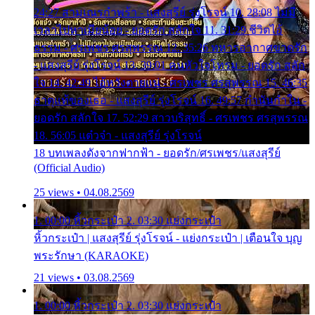
24:27 สามเณรกำพร้า - แสงสุรีย์ รุ่งโรจน์ 10. 28:08 ไม่มี
เวลาไปหาเมียน้อย - ยอดรัก สลักใจ 11. 31:29 ชีวิตไอ้
ธรรม - ศรเพชร ศรสุพรรณ 12. 35:26 ทหารอากาศขาดรัก
- แสงสุรีย์ รุ่งโรจน์ 13. 39:01 คนหัวใจโทรม - ยอดรัก สลัก
ใจ 14. 42:49 ไอ้หวังตายแน่ - ศรเพชร ศรสุพรรณ 15. 46:35
ธาตุแท้ของเธอ - แสงสุรีย์ รุ่งโรจน์ 16. 49:57 กำนันกำใน -
ยอดรัก สลักใจ 17. 52:29 สาวบริสุทธิ์ - ศรเพชร ศรสุพรรณ
18. 56:05 แต๋วจ๋า - แสงสุรีย์ รุ่งโรจน์
18 บทเพลงดังจากฟากฟ้า - ยอดรัก/ศรเพชร/แสงสุรีย์
(Official Audio)
25 views • 04.08.2569
1. 00:00 หิ้วกระเป๋า 2. 03:30 แย่งกระเป๋า
หิ้วกระเป๋า | แสงสุรีย์ รุ่งโรจน์ - แย่งกระเป๋า | เตือนใจ บุญ
พระรักษา (KARAOKE)
21 views • 03.08.2569
1. 00:00 หิ้วกระเป๋า 2. 03:30 แย่งกระเป๋า