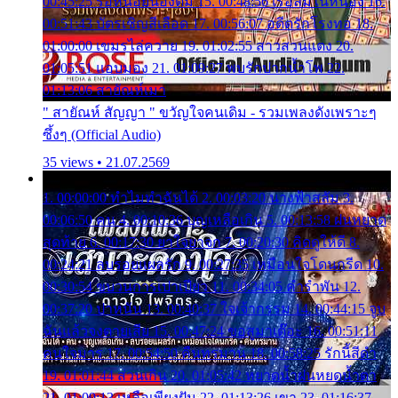
00:45:25 รอหน่อยน้องติ๋ม 15. 00:48:56 เรือล่มในหนอง 16.
00:51:43 บัตรเชิญสีเลือด 17. 00:56:07 อดีตรักโรงทอ 18.
01:00:00 เขมรไล่ควาย 19. 01:02:55 สาวสวนแตง 20.
01:05:51 แอบมอง 21. 01:09:27 พบรักปากน้ำโพ 22.
01:13:06 สายัณห์เมา
" สายัณห์ สัญญา " ขวัญใจคนเดิม - รวมเพลงดังเพราะๆ
ซึ้งๆ (Official Audio)
35 views • 21.07.2569
1. 00:00:00 ทำไมทำฉันได้ 2. 00:03:20 นางฟ้าสลัม 3.
00:06:50 คน 4. 00:10:36 บุญเหลือเกิน 5. 00:13:58 ฝนหยาด
สุดท้าย 6. 00:17:30 ยาใจยาจก 7. 00:20:30 คิดดูให้ดี 8.
00:24:21 ลบรอยแผลรัก 9. 00:27:35 เหมือนใจโดนกรีด 10.
00:30:54 ขบวนการเปาเปียว 11. 00:34:05 คำรำพัน 12.
00:37:20 ปาหนัน 13. 00:40:37 ใจเจ้ากรรม 14. 00:44:15 จูบ
ฉันแล้วจงตายเสีย 15. 00:47:24 ขอสูมาเต๊อะ 16. 00:51:11
คนใจมาร 17. 00:54:50 คืนทรมาน 18. 00:58:25 รักนี้สีดำ
19. 01:01:44 ส่วนเกิน 20. 01:05:42 หยาดน้ำฝนหยดน้ำตา
21. 01:09:13 เหลือเพียงฝัน 22. 01:13:26 เขา 23. 01:16:37