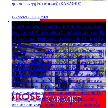
สุดยอด - วงซูซู (ซาวด์ดนตรี) (KARAOKE)
127 views • 03.07.2569
พ่อส่งเงินสามพัน ให้ฉันเรียนราม ได้อีกสักสามพัน ฉันคง
บ๊าย บาย จะไปซื้อกางเกงยีนส์ ลีวายส์มาใส่ เพราะเราเป็น
เด็กใต้ ลีวายส์อย่างเดียว อยากจะโชว์ถึงหิวโซ เด็กใต้ก็ไม่
หวั่น ตกตัวละหลายพัน กัดฟันซื้อมา ให้เด็กเทพเหลียวมอง
และต้องรู้ว่า เด็กใต้ไม่ธรรมดา แต่สุดยอด เดินโยกย้ายเย
ยวน กวนโอ๊ยพอได้ เพราะว่านุ่งลีวายส์ ตัวใหม่ใส่มา เดิน
เข้ามหาลัย จิ๊กโก๊มองหน้า ท่าจะมีปัญหา ไม่พอใจ ได้เป็น
เรื่องแน่นอน แต่ฉันไม่หวั่น เลยแหลงใต้ถามมัน ว่ามัน
พรั่นพรือ มันตอบว่าไม่พรื่อ เปลี่ยนเป็นยิ้มให้ เจอะเด็กใต้
ด้วยกัน ก็เลยรอด สุดยอด สุดยอด สุดยอด มันสุดยอด สุด
ยอด สุดยอด สุดยอด มันสุดยอด แอบหลงรักสาวราม ที่พัก
ห้องเช่า เธอผิวขาวผมยาว ปากแดงแหลงกลาง ถูกสเป็ก
จริงเธอ อยู่ห้องข้างข้าง อยากเข้าไปแหลงกลาง กลัว
ทองแดง กลับจากรามมาเจอ เธอมาซื้อข้าว แต่ก่อนนั้น