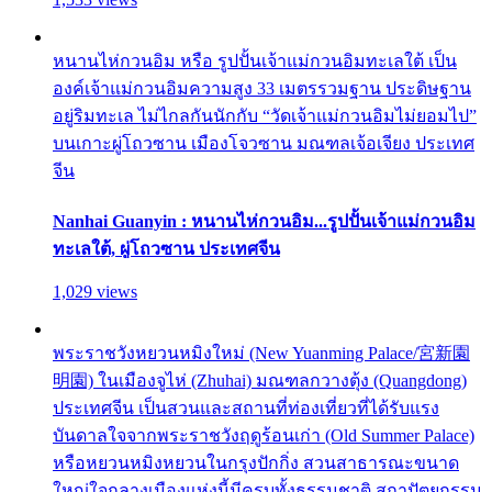
หนานไห่กวนอิม หรือ รูปปั้นเจ้าแม่กวนอิมทะเลใต้ เป็น
องค์เจ้าแม่กวนอิมความสูง 33 เมตรรวมฐาน ประดิษฐาน
อยู่ริมทะเล ไม่ไกลกันนักกับ “วัดเจ้าแม่กวนอิมไม่ยอมไป”
บนเกาะผู่โถวซาน เมืองโจวซาน มณฑลเจ้อเจียง ประเทศ
จีน
Nanhai Guanyin : หนานไห่กวนอิม...รูปปั้นเจ้าแม่กวนอิม
ทะเลใต้, ผู่โถวซาน ประเทศจีน
1,029 views
พระราชวังหยวนหมิงใหม่ (New Yuanming Palace/宮新園
明園) ในเมืองจูไห่ (Zhuhai) มณฑลกวางตุ้ง (Quangdong)
ประเทศจีน เป็นสวนและสถานที่ท่องเที่ยวที่ได้รับแรง
บันดาลใจจากพระราชวังฤดูร้อนเก่า (Old Summer Palace)
หรือหยวนหมิงหยวนในกรุงปักกิ่ง สวนสาธารณะขนาด
ใหญ่ใจกลางเมืองแห่งนี้มีครบทั้งธรรมชาติ สถาปัตยกรรม