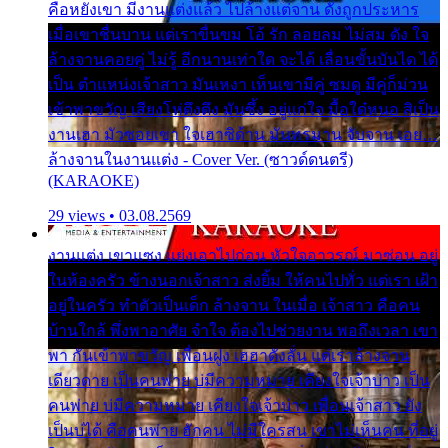
คือหยังเขา มีงานแต่งแล้ว ไปล้างแต่จาน ดั่งถูกประหาร
เมื่อเขาชื่นบาน แต่เราขื่นขม โอ้ รัก ลอยลม ไม่สม ดัง ใจ
ล้างจานคอยคู่ ไม่รู้ อีกนานเท่าใด จะได้ เลื่อนขั้นบันได ได้
เป็น ตำแหน่งเจ้าสาว มันเหงา เห็นเขามีคู่ ซมดู มีคู่ก็ม่วน
เข้าพาขวัญ เสียงโห่ตึงตึง มันซึ้ง อยู่แก่ใจ มื้อใด๋หนอ สิเป็น
งานเฮา มัวซอยเขา ใจเฮาซิด้าน มันทรมาน จับจาน เอย…
ล้างจานในงานแต่ง - Cover Ver. (ซาวด์ดนตรี)
(KARAOKE)
29 views • 03.08.2569
งานแต่ง เขาแซง แย่งเอาไปก่อน หัวใจอาวรณ์ มาซ่อน อยู่
ในห้องครัว ข้างนอกเจ้าสาว ส่งยิ้ม ให้คนไปทั่ว แต่เรา เฝ้า
อยู่ในครัว ทำตัวเป็นเด็ก ล้างจาน ในเมื่อ เจ้าสาว คือคน
บ้านใกล้ พึ่งพาอาศัย จำใจ ต้องไปช่วยงาน พอถึงเวลา เขา
พา กันเข้าพาขวัญ เพื่อนฝูง เฮฮาดังลั่น แต่เราล้างจาน
เดียวดาย เป็นคนพ่าย บ่มีความหมาย เคียงใจเจ้าบ่าว เป็น
คนพ่าย บ่มีความหมาย เคียงใจเจ้าบ่าว เพื่อนเจ้าสาว ยัง
เป็นบ่ได้ คือคนพ่าย ฮักคน ไม่มีใครสน เขาไม่เห็นคน ที่อยู่