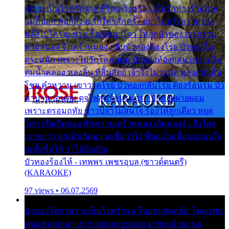
เพราะเป็นโรครักจาง ชีวิตเคว้งคว้าง เมื่อรักห่างร้างไกล
แม่ก็บอก พ่อก็สั่งจะรักใครสักครั้ง อย่าไปหวังความรวย
พลั้งไปใครจะช่วย ซื้อเปลมาไกว ให้ลูกบัวทอง เวรกรรม
ตามสนอง จึงเศร้าหมอง กลีบบัวทองต้องโรย บัวทองไม่
ตระหนัก เพราะไม่รักโคลนตม บัวทองท้องกลม เพราะลืม
ตมน้ำคลอง หลงลิ้น ที่สิ้นสัตย์ เจ้าจึงไม่ระมัด หลงกลิ่นลิ้น
โชย คำหวาน เขาวาดโรย บัวทองกลีบโรย ต้องร้อนรุม บัว
มาบานก่อนตูม ดุจไฟสุมร้อนรุมอุรา บัวทองผ่ายผอม
เพราะตรอมฤทัย ข้าวปลาไม่สนใจ ร้องไห้ลูกเดียว หยุด
โศก เสียเถิดทอง พักความเศร้าหมอง เถิดทองจ๋า ถึงใคร
เขาจะว่า ลูกเจ้าเกิดมา จะชื่อว่าไง พี่ขอเป็นเพื่อนปลอบใจ
จะตั้งชื่อให้ ว่าไอ้บังเอิญ
บัวทองร้องไห้ - เทพพร เพชรอุบล (ซาวด์ดนตรี)
(KARAOKE)
97 views • 06.07.2569
บัวทองโศก เพราะเป็นโรครักรุม ในอกกลัดกลุ้ม โดนแฟน
หนุ่มหลอกเอา เขารวย และรูปหล่อ มาพะเน้าพะนอ