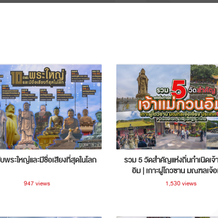
ับพระใหญ่และมีชื่อเสียงที่สุดในโลก
รวม 5 วัดสำคัญแห่งถิ่นกำเนิดเจ้
อิม | เกาะผู่โถวซาน มณฑลเจ้อ
ประเทศจีน
947 views
1,530 views