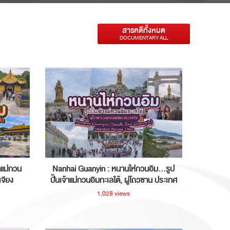
สารคดีทั้งหมด
DOCUMENTARY ALL
าแม่กวน
Nanhai Guanyin : หนานไห่กวนอิม...รูป
เจียง
ปั้นเจ้าแม่กวนอิมทะเลใต้, ผู่โถวซาน ประเทศ
จีน
1,028 views