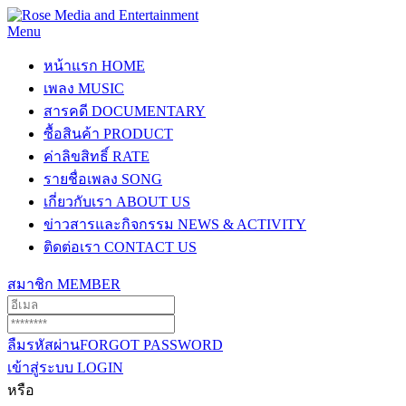
Menu
หน้าแรก
HOME
เพลง
MUSIC
สารคดี
DOCUMENTARY
ซื้อสินค้า
PRODUCT
ค่าลิขสิทธิ์
RATE
รายชื่อเพลง
SONG
เกี่ยวกับเรา
ABOUT US
ข่าวสารและกิจกรรม
NEWS & ACTIVITY
ติดต่อเรา
CONTACT US
สมาชิก
MEMBER
ลืมรหัสผ่าน
FORGOT PASSWORD
เข้าสู่ระบบ
LOGIN
หรือ