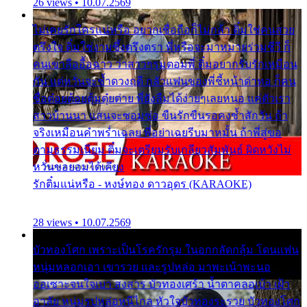
26 views • 10.07.2569
ไม่เคยรักใครแน่หรือ อยากเชื่อถือก็ไม่กล้า ติ๋มใช่คนสวย
ตรึงใจ ติ๋มใช่งามซึ้งตรึงตรา พี่หรือจะมาหมายร่วมชีวี ก็
คนเขาลืออื้อฉาว ว่าสาวๆรุมตอมพี่ ติ๋มอยากรับรักเหมือน
กัน แต่หวั่นจะช้ำดวงฤดี กลัวแฟนของพี่ชี้หน้าด่าทอ ก็คน
ชื่อต๋อยต้อยตุ้มตุ๋ยต่าย พี่ยังลืมได้ง่ายๆเลยหนอ แค่ตัวเรา
สาวบ้านนา แสนจะซอมซ่อ ขืนรักขืนรอคงช้ำสักวัน ถ้า
จริงเหมือนคำพร่ำเฉลย พี่อย่าเฉยรีบมาหมั้น ถ้าพี่สู่ขอ
ตามธรรมเนียม ติ๋มจะเตรียมรับเกลียวสัมพันธ์ ผิดหวังไม่
หวั่นขอยอมได้เคียง
รักติ๋มแน่หรือ - หงษ์ทอง ดาวอุดร (KARAOKE)
28 views • 10.07.2569
บัวทองโศก เพราะเป็นโรครักรุม ในอกกลัดกลุ้ม โดนแฟน
หนุ่มหลอกเอา เขารวย และรูปหล่อ มาพะเน้าพะนอ
ออเซาะจนใจเบา สงสาร บัวทองเศร้า น้ำตาคลอเบ้า เฝ้า
อาลัย หนุ่มรูปหล่อหนีไกล หัวใจบัวทองระรวย บัวทองโศก