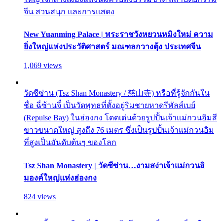
จีน สวนสนุก และการแสดง
New Yuanming Palace | พระราชวังหยวนหมิงใหม่ ความ
ยิ่งใหญ่แห่งประวัติศาสตร์ มณฑลกวางตุ้ง ประเทศจีน
1,069 views
วัดซีซ่าน (Tsz Shan Monastery / 慈山寺) หรือที่รู้จักกันใน
ชื่อ ฉี่ซ้านจี๋ เป็นวัดพุทธที่ตั้งอยู่ริมชายหาดรีพัลส์เบย์
(Repulse Bay) ในฮ่องกง โดดเด่นด้วยรูปปั้นเจ้าแม่กวนอิมสี
ขาวขนาดใหญ่ สูงถึง 76 เมตร ซึ่งเป็นรูปปั้นเจ้าแม่กวนอิม
ที่สูงเป็นอันดับต้นๆ ของโลก
Tsz Shan Monastery | วัดซีซ่าน…งามสง่าเจ้าแม่กวนอิ
มองค์ใหญ่แห่งฮ่องกง
824 views