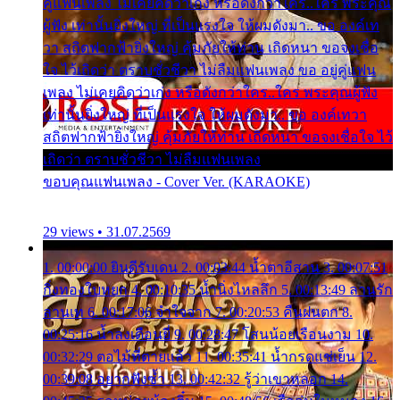
คู่แฟนเพลง ไม่เคยคิดว่าเก่ง หรือดังกว่าใคร..ใคร พระคุณ
ผู้ฟัง เท่านั้นยิ่งใหญ่ ที่เป็นแรงใจ ให้ผมดังมา.. ขอ องค์เท
วา สถิตฟากฟ้ายิ่งใหญ่ คุ้มภัยให้ท่าน เถิดหนา ขอจงเชื่อ
ใจ ไว้เถิดว่า ตราบชั่วชีวา ไม่ลืมแฟนเพลง ขอ อยู่คู่แฟน
เพลง ไม่เคยคิดว่าเก่ง หรือดังกว่าใคร..ใคร พระคุณผู้ฟัง
เท่านั้นยิ่งใหญ่ ที่เป็นแรงใจ ให้ผมดังมา.. ขอ องค์เทวา
สถิตฟากฟ้ายิ่งใหญ่ คุ้มภัยให้ท่าน เถิดหนา ขอจงเชื่อใจ ไว้
เถิดว่า ตราบชั่วชีวา ไม่ลืมแฟนเพลง
ขอบคุณแฟนเพลง - Cover Ver. (KARAOKE)
29 views • 31.07.2569
1. 00:00:00 ยินดีรับเดน 2. 00:03:44 น้ำตาอีสาน 3. 00:07:51
กิ่งทองใบหยก 4. 00:10:35 น้ำนิ่งไหลลึก 5. 00:13:49 ลานรัก
ลานเท 6. 00:17:06 จำใจจาก 7. 00:20:53 คืนฝนตก 8.
00:25:16 น้ำลงเดือนยี่ 9. 00:28:47 โสนน้อยเรือนงาม 10.
00:32:29 ตอไม้ที่ตายแล้ว 11. 00:35:41 น้ำกรดแช่เย็น 12.
00:39:08 อยากฟังซ้ำ 13. 00:42:32 รู้ว่าเขาหลอก 14.