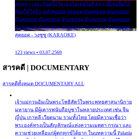
สองเรา เจอะกันครั้งใด เธอไม่เคยไยดี คราวนี้เธอยิ้มให้
ต้องให้ใส่ลีวายส์ สุดยอด สุดยอด มันสุดยอด มันสุดยอด
มันสุดยอด มันสุดยอด มันสุดยอด มันสุดยอด มันสุดยอด
มันสุดยอด มันสุดยอด มันสุดยอด มันสุดยอด มันสุดยอด
สุดยอด - วงซูซู (KARAOKE)
123 views • 03.07.2569
สารคดี
|
DOCUMENTARY
สารคดีทั้งหมด
DOCUMENTARY ALL
เจ้าแม่กวนอิมเป็นพระโพธิสัตว์ในพระพุทธศาสนานิกาย
มหายาน มีผู้เคารพนับถือบูชาในหลายประเทศ เช่น จีน
ญี่ปุ่น เกาหลี เวียดนาม รวมทั้งไทย โดยมีความเชื่อว่า
พระองค์ทรงเป็นสัญลักษณ์แห่งความเมตตา กรุณา และ
ความช่วยเหลือแก่ผู้ตกทุกข์ได้ยาก ในบทความนี้ Palanla