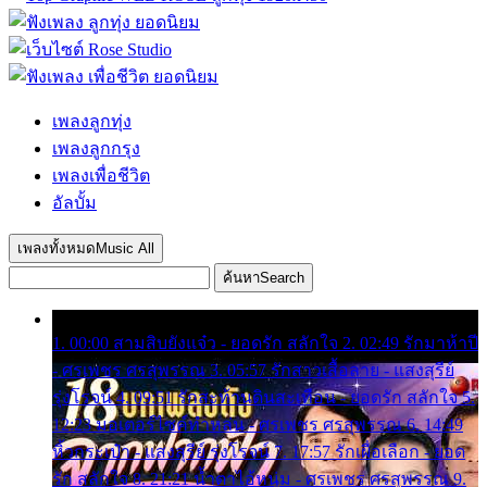
เพลงลูกทุ่ง
เพลงลูกกรุง
เพลงเพื่อชีวิต
อัลบั้ม
เพลงทั้งหมด
Music All
ค้นหา
Search
1. 00:00 สามสิบยังแจ๋ว - ยอดรัก สลักใจ 2. 02:49 รักมาห้าปี
- ศรเพชร ศรสุพรรณ 3. 05:57 รักสาวเสื้อลาย - แสงสุรีย์
รุ่งโรจน์ 4. 09:51 รักสะท้านดินสะเทือน - ยอดรัก สลักใจ 5.
12:23 มอเตอร์ไซค์ทำหล่น - ศรเพชร ศรสุพรรณ 6. 14:49
หิ้วกระเป๋า - แสงสุรีย์ รุ่งโรจน์ 7. 17:57 รักเผื่อเลือก - ยอด
รัก สลักใจ 8. 21:21 น้ำตาไอ้หนุ่ม - ศรเพชร ศรสุพรรณ 9.