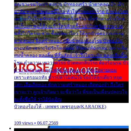
ออเซาะจนใจเบา สงสาร บัวทองเศร้า น้ำตาคลอเบ้า เฝ้า
อาลัย หนุ่มรูปหล่อหนีไกล หัวใจบัวทองระรวย บัวทองโศก
เพราะเป็นโรครักจาง ชีวิตเคว้งคว้าง เมื่อรักห่างร้างไกล
แม่ก็บอก พ่อก็สั่งจะรักใครสักครั้ง อย่าไปหวังความรวย
พลั้งไปใครจะช่วย ซื้อเปลมาไกว ให้ลูกบัวทอง เวรกรรม
ตามสนอง จึงเศร้าหมอง กลีบบัวทองต้องโรย บัวทองไม่
ตระหนัก เพราะไม่รักโคลนตม บัวทองท้องกลม เพราะลืม
ตมน้ำคลอง หลงลิ้น ที่สิ้นสัตย์ เจ้าจึงไม่ระมัด หลงกลิ่นลิ้น
โชย คำหวาน เขาวาดโรย บัวทองกลีบโรย ต้องร้อนรุม บัว
มาบานก่อนตูม ดุจไฟสุมร้อนรุมอุรา บัวทองผ่ายผอม
เพราะตรอมฤทัย ข้าวปลาไม่สนใจ ร้องไห้ลูกเดียว หยุด
โศก เสียเถิดทอง พักความเศร้าหมอง เถิดทองจ๋า ถึงใคร
เขาจะว่า ลูกเจ้าเกิดมา จะชื่อว่าไง พี่ขอเป็นเพื่อนปลอบใจ
จะตั้งชื่อให้ ว่าไอ้บังเอิญ
บัวทองร้องไห้ - เทพพร เพชรอุบล(KARAOKE)
109 views • 06.07.2569