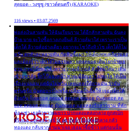
สุดยอด - วงซูซู (ซาวด์ดนตรี) (KARAOKE)
116 views • 03.07.2569
พ่อส่งเงินสามพัน ให้ฉันเรียนราม ได้อีกสักสามพัน ฉันคง
บ๊าย บาย จะไปซื้อกางเกงยีนส์ ลีวายส์มาใส่ เพราะเราเป็น
เด็กใต้ ลีวายส์อย่างเดียว อยากจะโชว์ถึงหิวโซ เด็กใต้ก็ไม่
หวั่น ตกตัวละหลายพัน กัดฟันซื้อมา ให้เด็กเทพเหลียวมอง
และต้องรู้ว่า เด็กใต้ไม่ธรรมดา แต่สุดยอด เดินโยกย้ายเย
ยวน กวนโอ๊ยพอได้ เพราะว่านุ่งลีวายส์ ตัวใหม่ใส่มา เดิน
เข้ามหาลัย จิ๊กโก๊มองหน้า ท่าจะมีปัญหา ไม่พอใจ ได้เป็น
เรื่องแน่นอน แต่ฉันไม่หวั่น เลยแหลงใต้ถามมัน ว่ามัน
พรั่นพรือ มันตอบว่าไม่พรื่อ เปลี่ยนเป็นยิ้มให้ เจอะเด็กใต้
ด้วยกัน ก็เลยรอด สุดยอด สุดยอด สุดยอด มันสุดยอด สุด
ยอด สุดยอด สุดยอด มันสุดยอด แอบหลงรักสาวราม ที่พัก
ห้องเช่า เธอผิวขาวผมยาว ปากแดงแหลงกลาง ถูกสเป็ก
จริงเธอ อยู่ห้องข้างข้าง อยากเข้าไปแหลงกลาง กลัว
ทองแดง กลับจากรามมาเจอ เธอมาซื้อข้าว แต่ก่อนนั้น