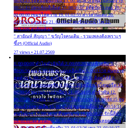
00:45:25 รอหน่อยน้องติ๋ม 15. 00:48:56 เรือล่มในหนอง 16.
00:51:43 บัตรเชิญสีเลือด 17. 00:56:07 อดีตรักโรงทอ 18.
01:00:00 เขมรไล่ควาย 19. 01:02:55 สาวสวนแตง 20.
01:05:51 แอบมอง 21. 01:09:27 พบรักปากน้ำโพ 22.
01:13:06 สายัณห์เมา
" สายัณห์ สัญญา " ขวัญใจคนเดิม - รวมเพลงดังเพราะๆ
ซึ้งๆ (Official Audio)
27 views • 21.07.2569
1. 00:00:00 ทำไมทำฉันได้ 2. 00:03:20 นางฟ้าสลัม 3.
00:06:50 คน 4. 00:10:36 บุญเหลือเกิน 5. 00:13:58 ฝนหยาด
สุดท้าย 6. 00:17:30 ยาใจยาจก 7. 00:20:30 คิดดูให้ดี 8.
00:24:21 ลบรอยแผลรัก 9. 00:27:35 เหมือนใจโดนกรีด 10.
00:30:54 ขบวนการเปาเปียว 11. 00:34:05 คำรำพัน 12.
00:37:20 ปาหนัน 13. 00:40:37 ใจเจ้ากรรม 14. 00:44:15 จูบ
ฉันแล้วจงตายเสีย 15. 00:47:24 ขอสูมาเต๊อะ 16. 00:51:11
คนใจมาร 17. 00:54:50 คืนทรมาน 18. 00:58:25 รักนี้สีดำ
19. 01:01:44 ส่วนเกิน 20. 01:05:42 หยาดน้ำฝนหยดน้ำตา
21. 01:09:13 เหลือเพียงฝัน 22. 01:13:26 เขา 23. 01:16:37