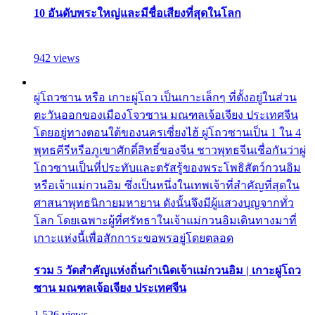
10 อันดับพระใหญ่และมีชื่อเสียงที่สุดในโลก
942 views
ผู่โถวซาน หรือ เกาะผู่โถว เป็นเกาะเล็กๆ ที่ตั้งอยู่ในส่วน
ตะวันออกของเมืองโจวซาน มณฑลเจ้อเจียง ประเทศจีน
โดยอยู่ทางตอนใต้ของนครเซี่ยงไฮ้ ผู่โถวซานเป็น 1 ใน 4
พุทธคีรีหรือภูเขาศักดิ์สิทธิ์ของจีน ชาวพุทธจีนเชื่อกันว่าผู่
โถวซานเป็นที่ประทับและตรัสรู้ของพระโพธิสัตว์กวนอิม
หรือเจ้าแม่กวนอิม ซึ่งเป็นหนึ่งในเทพเจ้าที่สำคัญที่สุดใน
ศาสนาพุทธนิกายมหายาน ดังนั้นจึงมีผู้แสวงบุญจากทั่ว
โลก โดยเฉพาะผู้ที่ศรัทธาในเจ้าแม่กวนอิมเดินทางมาที่
เกาะแห่งนี้เพื่อสักการะขอพรอยู่โดยตลอด
รวม 5 วัดสำคัญแห่งถิ่นกำเนิดเจ้าแม่กวนอิม | เกาะผู่โถว
ซาน มณฑลเจ้อเจียง ประเทศจีน
1,526 views