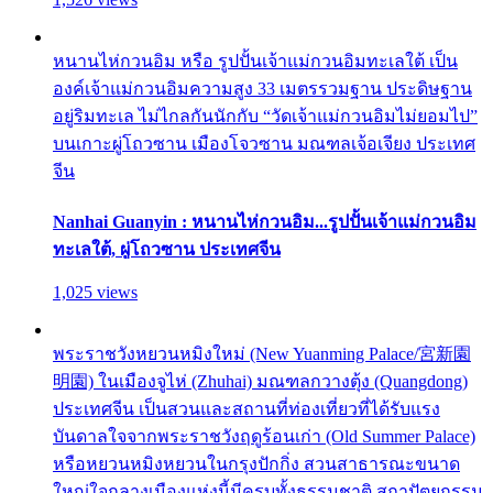
หนานไห่กวนอิม หรือ รูปปั้นเจ้าแม่กวนอิมทะเลใต้ เป็น
องค์เจ้าแม่กวนอิมความสูง 33 เมตรรวมฐาน ประดิษฐาน
อยู่ริมทะเล ไม่ไกลกันนักกับ “วัดเจ้าแม่กวนอิมไม่ยอมไป”
บนเกาะผู่โถวซาน เมืองโจวซาน มณฑลเจ้อเจียง ประเทศ
จีน
Nanhai Guanyin : หนานไห่กวนอิม...รูปปั้นเจ้าแม่กวนอิม
ทะเลใต้, ผู่โถวซาน ประเทศจีน
1,025 views
พระราชวังหยวนหมิงใหม่ (New Yuanming Palace/宮新園
明園) ในเมืองจูไห่ (Zhuhai) มณฑลกวางตุ้ง (Quangdong)
ประเทศจีน เป็นสวนและสถานที่ท่องเที่ยวที่ได้รับแรง
บันดาลใจจากพระราชวังฤดูร้อนเก่า (Old Summer Palace)
หรือหยวนหมิงหยวนในกรุงปักกิ่ง สวนสาธารณะขนาด
ใหญ่ใจกลางเมืองแห่งนี้มีครบทั้งธรรมชาติ สถาปัตยกรรม