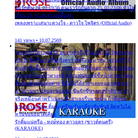
ขอรักคืน 24. 01:19:56 คนเรารักกันยาก 25. 01:23:06 หัวใจ
เถื่อน 26. 01:26:45 อยู่เพื่อลูก
เพลงเพราะเสนาะดวงใจ - ดาวใจ ไพจิตร (Official Audio)
141 views • 10.07.2569
ไม่เคยรักใครแน่หรือ อยากเชื่อถือก็ไม่กล้า ติ๋มใช่คนสวย
ตรึงใจ ติ๋มใช่งามซึ้งตรึงตรา พี่หรือจะมาหมายร่วมชีวี ก็
คนเขาลืออื้อฉาว ว่าสาวๆรุมตอมพี่ ติ๋มอยากรับรักเหมือน
กัน แต่หวั่นจะช้ำดวงฤดี กลัวแฟนของพี่ชี้หน้าด่าทอ ก็คน
ชื่อต๋อยต้อยตุ้มตุ๋ยต่าย พี่ยังลืมได้ง่ายๆเลยหนอ แค่ตัวเรา
สาวบ้านนา แสนจะซอมซ่อ ขืนรักขืนรอคงช้ำสักวัน ถ้า
จริงเหมือนคำพร่ำเฉลย พี่อย่าเฉยรีบมาหมั้น ถ้าพี่สู่ขอ
ตามธรรมเนียม ติ๋มจะเตรียมรับเกลียวสัมพันธ์ ผิดหวังไม่
หวั่นขอยอมได้เคียง
รักติ๋มแน่หรือ - หงษ์ทอง ดาวอุดร (ซาวด์ดนตรี)
(KARAOKE)