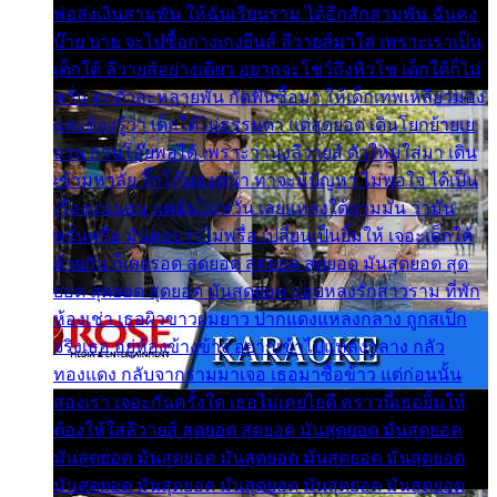
พ่อส่งเงินสามพัน ให้ฉันเรียนราม ได้อีกสักสามพัน ฉันคง
บ๊าย บาย จะไปซื้อกางเกงยีนส์ ลีวายส์มาใส่ เพราะเราเป็น
เด็กใต้ ลีวายส์อย่างเดียว อยากจะโชว์ถึงหิวโซ เด็กใต้ก็ไม่
หวั่น ตกตัวละหลายพัน กัดฟันซื้อมา ให้เด็กเทพเหลียวมอง
และต้องรู้ว่า เด็กใต้ไม่ธรรมดา แต่สุดยอด เดินโยกย้ายเย
ยวน กวนโอ๊ยพอได้ เพราะว่านุ่งลีวายส์ ตัวใหม่ใส่มา เดิน
เข้ามหาลัย จิ๊กโก๊มองหน้า ท่าจะมีปัญหา ไม่พอใจ ได้เป็น
เรื่องแน่นอน แต่ฉันไม่หวั่น เลยแหลงใต้ถามมัน ว่ามัน
พรั่นพรือ มันตอบว่าไม่พรื่อ เปลี่ยนเป็นยิ้มให้ เจอะเด็กใต้
ด้วยกัน ก็เลยรอด สุดยอด สุดยอด สุดยอด มันสุดยอด สุด
ยอด สุดยอด สุดยอด มันสุดยอด แอบหลงรักสาวราม ที่พัก
ห้องเช่า เธอผิวขาวผมยาว ปากแดงแหลงกลาง ถูกสเป็ก
จริงเธอ อยู่ห้องข้างข้าง อยากเข้าไปแหลงกลาง กลัว
ทองแดง กลับจากรามมาเจอ เธอมาซื้อข้าว แต่ก่อนนั้น
สองเรา เจอะกันครั้งใด เธอไม่เคยไยดี คราวนี้เธอยิ้มให้
ต้องให้ใส่ลีวายส์ สุดยอด สุดยอด มันสุดยอด มันสุดยอด
มันสุดยอด มันสุดยอด มันสุดยอด มันสุดยอด มันสุดยอด
มันสุดยอด มันสุดยอด มันสุดยอด มันสุดยอด มันสุดยอด