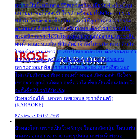
เพราะเป็นโรครักจาง ชีวิตเคว้งคว้าง เมื่อรักห่างร้างไกล
แม่ก็บอก พ่อก็สั่งจะรักใครสักครั้ง อย่าไปหวังความรวย
พลั้งไปใครจะช่วย ซื้อเปลมาไกว ให้ลูกบัวทอง เวรกรรม
ตามสนอง จึงเศร้าหมอง กลีบบัวทองต้องโรย บัวทองไม่
ตระหนัก เพราะไม่รักโคลนตม บัวทองท้องกลม เพราะลืม
ตมน้ำคลอง หลงลิ้น ที่สิ้นสัตย์ เจ้าจึงไม่ระมัด หลงกลิ่นลิ้น
โชย คำหวาน เขาวาดโรย บัวทองกลีบโรย ต้องร้อนรุม บัว
มาบานก่อนตูม ดุจไฟสุมร้อนรุมอุรา บัวทองผ่ายผอม
เพราะตรอมฤทัย ข้าวปลาไม่สนใจ ร้องไห้ลูกเดียว หยุด
โศก เสียเถิดทอง พักความเศร้าหมอง เถิดทองจ๋า ถึงใคร
เขาจะว่า ลูกเจ้าเกิดมา จะชื่อว่าไง พี่ขอเป็นเพื่อนปลอบใจ
จะตั้งชื่อให้ ว่าไอ้บังเอิญ
บัวทองร้องไห้ - เทพพร เพชรอุบล (ซาวด์ดนตรี)
(KARAOKE)
87 views • 06.07.2569
บัวทองโศก เพราะเป็นโรครักรุม ในอกกลัดกลุ้ม โดนแฟน
หนุ่มหลอกเอา เขารวย และรูปหล่อ มาพะเน้าพะนอ