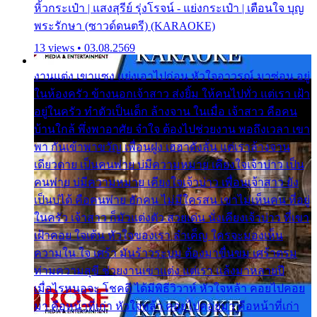
หิ้วกระเป๋า | แสงสุรีย์ รุ่งโรจน์ - แย่งกระเป๋า | เตือนใจ บุญ
พระรักษา (ซาวด์ดนตรี) (KARAOKE)
13 views • 03.08.2569
งานแต่ง เขาแซง แย่งเอาไปก่อน หัวใจอาวรณ์ มาซ่อน อยู่
ในห้องครัว ข้างนอกเจ้าสาว ส่งยิ้ม ให้คนไปทั่ว แต่เรา เฝ้า
อยู่ในครัว ทำตัวเป็นเด็ก ล้างจาน ในเมื่อ เจ้าสาว คือคน
บ้านใกล้ พึ่งพาอาศัย จำใจ ต้องไปช่วยงาน พอถึงเวลา เขา
พา กันเข้าพาขวัญ เพื่อนฝูง เฮฮาดังลั่น แต่เราล้างจาน
เดียวดาย เป็นคนพ่าย บ่มีความหมาย เคียงใจเจ้าบ่าว เป็น
คนพ่าย บ่มีความหมาย เคียงใจเจ้าบ่าว เพื่อนเจ้าสาว ยัง
เป็นบ่ได้ คือคนพ่าย ฮักคน ไม่มีใครสน เขาไม่เห็นคน ที่อยู่
ในครัว เจ้าสาว ก็มัวแต่งตัว สวยเด่น นั่งเคียงเจ้าบ่าว ที่เขา
เฝ้าคอย ใจเต้น หัวใจของเรา ลำเค็ญ ใครจะมองเห็น
ความใน ใจ เศร้า มันร้าวระบม ต้องมาขื่นขม เศร้าตรม
ท่ามความสุขี ช่วยงานเขาแต่ง แต่เรา แล้งมาหลายปี
เมื่อไรหนอจะ โชคดี ได้มีพิธีวิวาห์ หัวใจหล้า คอยไปคอย
มา คือหน้าที่เก่า หัวใจหล้า คอยไปคอยมา คือหน้าที่เก่า