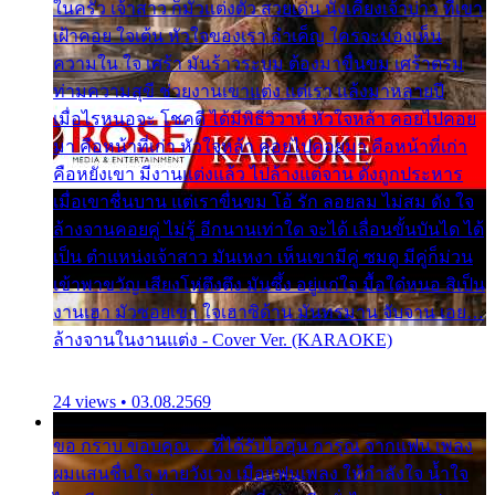
ในครัว เจ้าสาว ก็มัวแต่งตัว สวยเด่น นั่งเคียงเจ้าบ่าว ที่เขา
เฝ้าคอย ใจเต้น หัวใจของเรา ลำเค็ญ ใครจะมองเห็น
ความใน ใจ เศร้า มันร้าวระบม ต้องมาขื่นขม เศร้าตรม
ท่ามความสุขี ช่วยงานเขาแต่ง แต่เรา แล้งมาหลายปี
เมื่อไรหนอจะ โชคดี ได้มีพิธีวิวาห์ หัวใจหล้า คอยไปคอย
มา คือหน้าที่เก่า หัวใจหล้า คอยไปคอยมา คือหน้าที่เก่า
คือหยังเขา มีงานแต่งแล้ว ไปล้างแต่จาน ดั่งถูกประหาร
เมื่อเขาชื่นบาน แต่เราขื่นขม โอ้ รัก ลอยลม ไม่สม ดัง ใจ
ล้างจานคอยคู่ ไม่รู้ อีกนานเท่าใด จะได้ เลื่อนขั้นบันได ได้
เป็น ตำแหน่งเจ้าสาว มันเหงา เห็นเขามีคู่ ซมดู มีคู่ก็ม่วน
เข้าพาขวัญ เสียงโห่ตึงตึง มันซึ้ง อยู่แก่ใจ มื้อใด๋หนอ สิเป็น
งานเฮา มัวซอยเขา ใจเฮาซิด้าน มันทรมาน จับจาน เอย…
ล้างจานในงานแต่ง - Cover Ver. (KARAOKE)
24 views • 03.08.2569
ขอ กราบ ขอบคุณ.... ที่ได้รับไออุ่น การุณ จากแฟน เพลง
ผมแสนชื่นใจ หายวังเวง เมื่อแฟนเพลง ให้กำลังใจ น้ำใจ