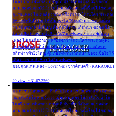
ไมตรี จากแฟนเพลง ทุกทุกที่ ปราณีหลั่งไหล ผมขอฝาก
นาม ยอดรักเอาไว้ โปรดเป็นแรงใจ อย่างนี้เรื่อยไป ขอ อยู่
คู่แฟนเพลง ไม่เคยคิดว่าเก่ง หรือดังกว่าใคร..ใคร พระคุณ
ผู้ฟัง เท่านั้นยิ่งใหญ่ ที่เป็นแรงใจ ให้ผมดังมา.. ขอ องค์เท
วา สถิตฟากฟ้ายิ่งใหญ่ คุ้มภัยให้ท่าน เถิดหนา ขอจงเชื่อ
ใจ ไว้เถิดว่า ตราบชั่วชีวา ไม่ลืมแฟนเพลง ขอ อยู่คู่แฟน
เพลง ไม่เคยคิดว่าเก่ง หรือดังกว่าใคร..ใคร พระคุณผู้ฟัง
เท่านั้นยิ่งใหญ่ ที่เป็นแรงใจ ให้ผมดังมา.. ขอ องค์เทวา
สถิตฟากฟ้ายิ่งใหญ่ คุ้มภัยให้ท่าน เถิดหนา ขอจงเชื่อใจ ไว้
เถิดว่า ตราบชั่วชีวา ไม่ลืมแฟนเพลง
ขอบคุณแฟนเพลง - Cover Ver. (ซาวด์ดนตรี) (KARAOKE)
29 views • 31.07.2569
ขอ กราบ ขอบคุณ.... ที่ได้รับไออุ่น การุณ จากแฟน เพลง
ผมแสนชื่นใจ หายวังเวง เมื่อแฟนเพลง ให้กำลังใจ น้ำใจ
ไมตรี จากแฟนเพลง ทุกทุกที่ ปราณีหลั่งไหล ผมขอฝาก
นาม ยอดรักเอาไว้ โปรดเป็นแรงใจ อย่างนี้เรื่อยไป ขอ อยู่