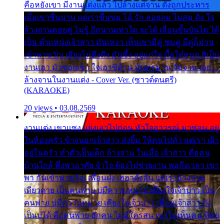
คือหยังเขา มีงานแต่งแล้ว ไปล้างแต่จาน ดั่งถูกประหาร
เมื่อเขาชื่นบาน แต่เราขื่นขม โอ้ รัก ลอยลม ไม่สม ดัง ใจ
ล้างจานคอยคู่ ไม่รู้ อีกนานเท่าใด จะได้ เลื่อนขั้นบันได ได้
เป็น ตำแหน่งเจ้าสาว มันเหงา เห็นเขามีคู่ ซมดู มีคู่ก็ม่วน
เข้าพาขวัญ เสียงโห่ตึงตึง มันซึ้ง อยู่แก่ใจ มื้อใด๋หนอ สิเป็น
งานเฮา มัวซอยเขา ใจเฮาซิด้าน มันทรมาน จับจาน เอย…
ล้างจานในงานแต่ง - Cover Ver. (ซาวด์ดนตรี)
(KARAOKE)
20 views • 03.08.2569
งานแต่ง เขาแซง แย่งเอาไปก่อน หัวใจอาวรณ์ มาซ่อน อยู่
ในห้องครัว ข้างนอกเจ้าสาว ส่งยิ้ม ให้คนไปทั่ว แต่เรา เฝ้า
อยู่ในครัว ทำตัวเป็นเด็ก ล้างจาน ในเมื่อ เจ้าสาว คือคน
บ้านใกล้ พึ่งพาอาศัย จำใจ ต้องไปช่วยงาน พอถึงเวลา เขา
พา กันเข้าพาขวัญ เพื่อนฝูง เฮฮาดังลั่น แต่เราล้างจาน
เดียวดาย เป็นคนพ่าย บ่มีความหมาย เคียงใจเจ้าบ่าว เป็น
คนพ่าย บ่มีความหมาย เคียงใจเจ้าบ่าว เพื่อนเจ้าสาว ยัง
เป็นบ่ได้ คือคนพ่าย ฮักคน ไม่มีใครสน เขาไม่เห็นคน ที่อยู่