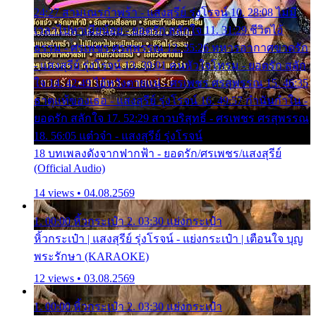
24:27 สามเณรกำพร้า - แสงสุรีย์ รุ่งโรจน์ 10. 28:08 ไม่มี
เวลาไปหาเมียน้อย - ยอดรัก สลักใจ 11. 31:29 ชีวิตไอ้
ธรรม - ศรเพชร ศรสุพรรณ 12. 35:26 ทหารอากาศขาดรัก
- แสงสุรีย์ รุ่งโรจน์ 13. 39:01 คนหัวใจโทรม - ยอดรัก สลัก
ใจ 14. 42:49 ไอ้หวังตายแน่ - ศรเพชร ศรสุพรรณ 15. 46:35
ธาตุแท้ของเธอ - แสงสุรีย์ รุ่งโรจน์ 16. 49:57 กำนันกำใน -
ยอดรัก สลักใจ 17. 52:29 สาวบริสุทธิ์ - ศรเพชร ศรสุพรรณ
18. 56:05 แต๋วจ๋า - แสงสุรีย์ รุ่งโรจน์
18 บทเพลงดังจากฟากฟ้า - ยอดรัก/ศรเพชร/แสงสุรีย์
(Official Audio)
14 views • 04.08.2569
1. 00:00 หิ้วกระเป๋า 2. 03:30 แย่งกระเป๋า
หิ้วกระเป๋า | แสงสุรีย์ รุ่งโรจน์ - แย่งกระเป๋า | เตือนใจ บุญ
พระรักษา (KARAOKE)
12 views • 03.08.2569
1. 00:00 หิ้วกระเป๋า 2. 03:30 แย่งกระเป๋า