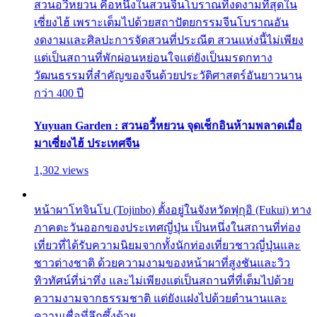
สวนอวี้หยวน คือหนึ่งในสวนจีนโบราณที่งดงามที่สุดใน
เซี่ยงไฮ้ เพราะเต็มไปด้วยสถาปัตยกรรมจีนโบราณอัน
งดงามและศิลปะการจัดสวนที่ประณีต สวนแห่งนี้ไม่เพียง
แต่เป็นสถานที่พักผ่อนหย่อนใจแต่ยังเป็นมรดกทาง
วัฒนธรรมที่สำคัญของจีนด้วยประวัติศาสตร์อันยาวนาน
กว่า 400 ปี
Yuyuan Garden : สวนอวี้หยวน จุดเช็กอินห้ามพลาดเมื่อ
มาเซี่ยงไฮ้ ประเทศจีน
1,302 views
หน้าผาโทจินโบ (Tojinbo) ตั้งอยู่ในจังหวัดฟุกุอิ (Fukui) ทาง
ภาคตะวันออกของประเทศญี่ปุ่น เป็นหนึ่งในสถานที่ท่อง
เที่ยวที่ได้รับความนิยมจากทั้งนักท่องเที่ยวชาวญี่ปุ่นและ
ชาวต่างชาติ ด้วยความงามของหน้าผาที่สูงชันและวิว
ทิวทัศน์ที่น่าทึ่ง และไม่เพียงแต่เป็นสถานที่ที่เต็มไปด้วย
ความงามจากธรรมชาติ แต่ยังแฝงไปด้วยตำนานและ
ความเชื่อที่ลึกซึ้งด้วย