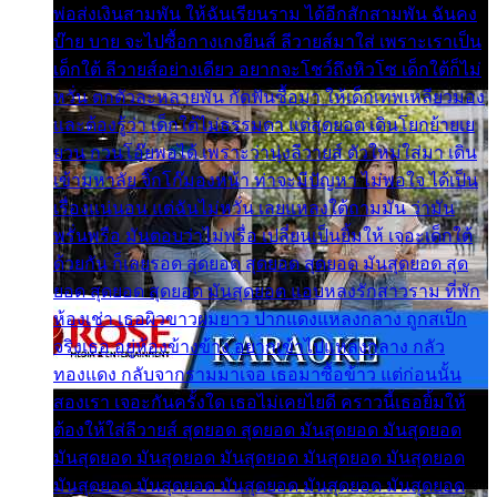
พ่อส่งเงินสามพัน ให้ฉันเรียนราม ได้อีกสักสามพัน ฉันคง
บ๊าย บาย จะไปซื้อกางเกงยีนส์ ลีวายส์มาใส่ เพราะเราเป็น
เด็กใต้ ลีวายส์อย่างเดียว อยากจะโชว์ถึงหิวโซ เด็กใต้ก็ไม่
หวั่น ตกตัวละหลายพัน กัดฟันซื้อมา ให้เด็กเทพเหลียวมอง
และต้องรู้ว่า เด็กใต้ไม่ธรรมดา แต่สุดยอด เดินโยกย้ายเย
ยวน กวนโอ๊ยพอได้ เพราะว่านุ่งลีวายส์ ตัวใหม่ใส่มา เดิน
เข้ามหาลัย จิ๊กโก๊มองหน้า ท่าจะมีปัญหา ไม่พอใจ ได้เป็น
เรื่องแน่นอน แต่ฉันไม่หวั่น เลยแหลงใต้ถามมัน ว่ามัน
พรั่นพรือ มันตอบว่าไม่พรื่อ เปลี่ยนเป็นยิ้มให้ เจอะเด็กใต้
ด้วยกัน ก็เลยรอด สุดยอด สุดยอด สุดยอด มันสุดยอด สุด
ยอด สุดยอด สุดยอด มันสุดยอด แอบหลงรักสาวราม ที่พัก
ห้องเช่า เธอผิวขาวผมยาว ปากแดงแหลงกลาง ถูกสเป็ก
จริงเธอ อยู่ห้องข้างข้าง อยากเข้าไปแหลงกลาง กลัว
ทองแดง กลับจากรามมาเจอ เธอมาซื้อข้าว แต่ก่อนนั้น
สองเรา เจอะกันครั้งใด เธอไม่เคยไยดี คราวนี้เธอยิ้มให้
ต้องให้ใส่ลีวายส์ สุดยอด สุดยอด มันสุดยอด มันสุดยอด
มันสุดยอด มันสุดยอด มันสุดยอด มันสุดยอด มันสุดยอด
มันสุดยอด มันสุดยอด มันสุดยอด มันสุดยอด มันสุดยอด