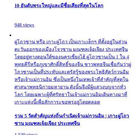
10 อันดับพระใหญ่และมีชื่อเสียงที่สุดในโลก
948 views
ผู่โถวซาน หรือ เกาะผู่โถว เป็นเกาะเล็กๆ ที่ตั้งอยู่ในส่วน
ตะวันออกของเมืองโจวซาน มณฑลเจ้อเจียง ประเทศจีน
โดยอยู่ทางตอนใต้ของนครเซี่ยงไฮ้ ผู่โถวซานเป็น 1 ใน 4
พุทธคีรีหรือภูเขาศักดิ์สิทธิ์ของจีน ชาวพุทธจีนเชื่อกันว่าผู่
โถวซานเป็นที่ประทับและตรัสรู้ของพระโพธิสัตว์กวนอิม
หรือเจ้าแม่กวนอิม ซึ่งเป็นหนึ่งในเทพเจ้าที่สำคัญที่สุดใน
ศาสนาพุทธนิกายมหายาน ดังนั้นจึงมีผู้แสวงบุญจากทั่ว
โลก โดยเฉพาะผู้ที่ศรัทธาในเจ้าแม่กวนอิมเดินทางมาที่
เกาะแห่งนี้เพื่อสักการะขอพรอยู่โดยตลอด
รวม 5 วัดสำคัญแห่งถิ่นกำเนิดเจ้าแม่กวนอิม | เกาะผู่โถว
ซาน มณฑลเจ้อเจียง ประเทศจีน
1,530 views