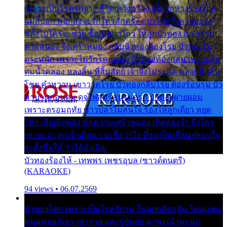
เพราะเป็นโรครักจาง ชีวิตเคว้งคว้าง เมื่อรักห่างร้างไกล
แม่ก็บอก พ่อก็สั่งจะรักใครสักครั้ง อย่าไปหวังความรวย
พลั้งไปใครจะช่วย ซื้อเปลมาไกว ให้ลูกบัวทอง เวรกรรม
ตามสนอง จึงเศร้าหมอง กลีบบัวทองต้องโรย บัวทองไม่
ตระหนัก เพราะไม่รักโคลนตม บัวทองท้องกลม เพราะลืม
ตมน้ำคลอง หลงลิ้น ที่สิ้นสัตย์ เจ้าจึงไม่ระมัด หลงกลิ่นลิ้น
โชย คำหวาน เขาวาดโรย บัวทองกลีบโรย ต้องร้อนรุม บัว
มาบานก่อนตูม ดุจไฟสุมร้อนรุมอุรา บัวทองผ่ายผอม
เพราะตรอมฤทัย ข้าวปลาไม่สนใจ ร้องไห้ลูกเดียว หยุด
โศก เสียเถิดทอง พักความเศร้าหมอง เถิดทองจ๋า ถึงใคร
เขาจะว่า ลูกเจ้าเกิดมา จะชื่อว่าไง พี่ขอเป็นเพื่อนปลอบใจ
จะตั้งชื่อให้ ว่าไอ้บังเอิญ
บัวทองร้องไห้ - เทพพร เพชรอุบล (ซาวด์ดนตรี)
(KARAOKE)
94 views • 06.07.2569
บัวทองโศก เพราะเป็นโรครักรุม ในอกกลัดกลุ้ม โดนแฟน
หนุ่มหลอกเอา เขารวย และรูปหล่อ มาพะเน้าพะนอ