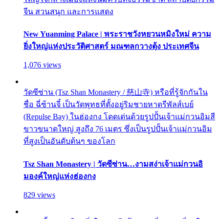
จีน สวนสนุก และการแสดง
New Yuanming Palace | พระราชวังหยวนหมิงใหม่ ความ
ยิ่งใหญ่แห่งประวัติศาสตร์ มณฑลกวางตุ้ง ประเทศจีน
1,076 views
วัดซีซ่าน (Tsz Shan Monastery / 慈山寺) หรือที่รู้จักกันใน
ชื่อ ฉี่ซ้านจี๋ เป็นวัดพุทธที่ตั้งอยู่ริมชายหาดรีพัลส์เบย์
(Repulse Bay) ในฮ่องกง โดดเด่นด้วยรูปปั้นเจ้าแม่กวนอิมสี
ขาวขนาดใหญ่ สูงถึง 76 เมตร ซึ่งเป็นรูปปั้นเจ้าแม่กวนอิม
ที่สูงเป็นอันดับต้นๆ ของโลก
Tsz Shan Monastery | วัดซีซ่าน…งามสง่าเจ้าแม่กวนอิ
มองค์ใหญ่แห่งฮ่องกง
829 views