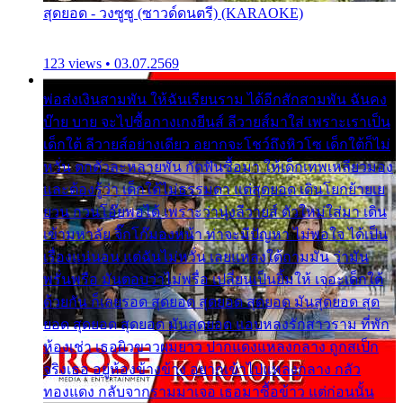
สุดยอด - วงซูซู (ซาวด์ดนตรี) (KARAOKE)
123 views • 03.07.2569
พ่อส่งเงินสามพัน ให้ฉันเรียนราม ได้อีกสักสามพัน ฉันคง
บ๊าย บาย จะไปซื้อกางเกงยีนส์ ลีวายส์มาใส่ เพราะเราเป็น
เด็กใต้ ลีวายส์อย่างเดียว อยากจะโชว์ถึงหิวโซ เด็กใต้ก็ไม่
หวั่น ตกตัวละหลายพัน กัดฟันซื้อมา ให้เด็กเทพเหลียวมอง
และต้องรู้ว่า เด็กใต้ไม่ธรรมดา แต่สุดยอด เดินโยกย้ายเย
ยวน กวนโอ๊ยพอได้ เพราะว่านุ่งลีวายส์ ตัวใหม่ใส่มา เดิน
เข้ามหาลัย จิ๊กโก๊มองหน้า ท่าจะมีปัญหา ไม่พอใจ ได้เป็น
เรื่องแน่นอน แต่ฉันไม่หวั่น เลยแหลงใต้ถามมัน ว่ามัน
พรั่นพรือ มันตอบว่าไม่พรื่อ เปลี่ยนเป็นยิ้มให้ เจอะเด็กใต้
ด้วยกัน ก็เลยรอด สุดยอด สุดยอด สุดยอด มันสุดยอด สุด
ยอด สุดยอด สุดยอด มันสุดยอด แอบหลงรักสาวราม ที่พัก
ห้องเช่า เธอผิวขาวผมยาว ปากแดงแหลงกลาง ถูกสเป็ก
จริงเธอ อยู่ห้องข้างข้าง อยากเข้าไปแหลงกลาง กลัว
ทองแดง กลับจากรามมาเจอ เธอมาซื้อข้าว แต่ก่อนนั้น