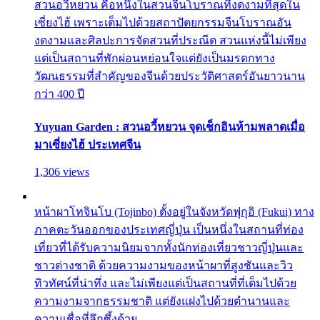
สวนอวี้หยวน คือหนึ่งในสวนจีนโบราณที่งดงามที่สุดใน
เซี่ยงไฮ้ เพราะเต็มไปด้วยสถาปัตยกรรมจีนโบราณอัน
งดงามและศิลปะการจัดสวนที่ประณีต สวนแห่งนี้ไม่เพียง
แต่เป็นสถานที่พักผ่อนหย่อนใจแต่ยังเป็นมรดกทาง
วัฒนธรรมที่สำคัญของจีนด้วยประวัติศาสตร์อันยาวนาน
กว่า 400 ปี
Yuyuan Garden : สวนอวี้หยวน จุดเช็กอินห้ามพลาดเมื่อ
มาเซี่ยงไฮ้ ประเทศจีน
1,306 views
หน้าผาโทจินโบ (Tojinbo) ตั้งอยู่ในจังหวัดฟุกุอิ (Fukui) ทาง
ภาคตะวันออกของประเทศญี่ปุ่น เป็นหนึ่งในสถานที่ท่อง
เที่ยวที่ได้รับความนิยมจากทั้งนักท่องเที่ยวชาวญี่ปุ่นและ
ชาวต่างชาติ ด้วยความงามของหน้าผาที่สูงชันและวิว
ทิวทัศน์ที่น่าทึ่ง และไม่เพียงแต่เป็นสถานที่ที่เต็มไปด้วย
ความงามจากธรรมชาติ แต่ยังแฝงไปด้วยตำนานและ
ความเชื่อที่ลึกซึ้งด้วย