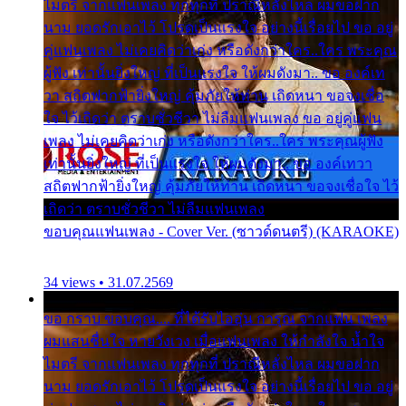
ไมตรี จากแฟนเพลง ทุกทุกที่ ปราณีหลั่งไหล ผมขอฝาก
นาม ยอดรักเอาไว้ โปรดเป็นแรงใจ อย่างนี้เรื่อยไป ขอ อยู่
คู่แฟนเพลง ไม่เคยคิดว่าเก่ง หรือดังกว่าใคร..ใคร พระคุณ
ผู้ฟัง เท่านั้นยิ่งใหญ่ ที่เป็นแรงใจ ให้ผมดังมา.. ขอ องค์เท
วา สถิตฟากฟ้ายิ่งใหญ่ คุ้มภัยให้ท่าน เถิดหนา ขอจงเชื่อ
ใจ ไว้เถิดว่า ตราบชั่วชีวา ไม่ลืมแฟนเพลง ขอ อยู่คู่แฟน
เพลง ไม่เคยคิดว่าเก่ง หรือดังกว่าใคร..ใคร พระคุณผู้ฟัง
เท่านั้นยิ่งใหญ่ ที่เป็นแรงใจ ให้ผมดังมา.. ขอ องค์เทวา
สถิตฟากฟ้ายิ่งใหญ่ คุ้มภัยให้ท่าน เถิดหนา ขอจงเชื่อใจ ไว้
เถิดว่า ตราบชั่วชีวา ไม่ลืมแฟนเพลง
ขอบคุณแฟนเพลง - Cover Ver. (ซาวด์ดนตรี) (KARAOKE)
34 views • 31.07.2569
ขอ กราบ ขอบคุณ.... ที่ได้รับไออุ่น การุณ จากแฟน เพลง
ผมแสนชื่นใจ หายวังเวง เมื่อแฟนเพลง ให้กำลังใจ น้ำใจ
ไมตรี จากแฟนเพลง ทุกทุกที่ ปราณีหลั่งไหล ผมขอฝาก
นาม ยอดรักเอาไว้ โปรดเป็นแรงใจ อย่างนี้เรื่อยไป ขอ อยู่