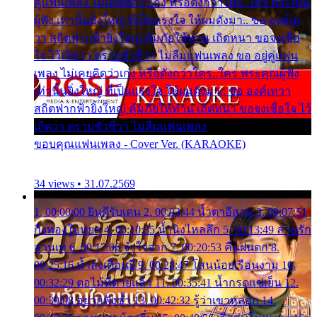
คู่แฟนเพลง ไม่เคยคิดว่าเก่ง หรือดังกว่าใคร..ใคร พระคุณ
ผู้ฟัง เท่านั้นยิ่งใหญ่ ที่เป็นแรงใจ ให้ผมดังมา.. ขอ องค์เท
วา สถิตฟากฟ้ายิ่งใหญ่ คุ้มภัยให้ท่าน เถิดหนา ขอจงเชื่อ
ใจ ไว้เถิดว่า ตราบชั่วชีวา ไม่ลืมแฟนเพลง ขอ อยู่คู่แฟน
เพลง ไม่เคยคิดว่าเก่ง หรือดังกว่าใคร..ใคร พระคุณผู้ฟัง
เท่านั้นยิ่งใหญ่ ที่เป็นแรงใจ ให้ผมดังมา.. ขอ องค์เทวา
สถิตฟากฟ้ายิ่งใหญ่ คุ้มภัยให้ท่าน เถิดหนา ขอจงเชื่อใจ ไว้
เถิดว่า ตราบชั่วชีวา ไม่ลืมแฟนเพลง
ขอบคุณแฟนเพลง - Cover Ver. (KARAOKE)
34 views • 31.07.2569
1. 00:00:00 ยินดีรับเดน 2. 00:03:44 น้ำตาอีสาน 3. 00:07:51
กิ่งทองใบหยก 4. 00:10:35 น้ำนิ่งไหลลึก 5. 00:13:49 ลานรัก
ลานเท 6. 00:17:06 จำใจจาก 7. 00:20:53 คืนฝนตก 8.
00:25:16 น้ำลงเดือนยี่ 9. 00:28:47 โสนน้อยเรือนงาม 10.
00:32:29 ตอไม้ที่ตายแล้ว 11. 00:35:41 น้ำกรดแช่เย็น 12.
00:39:08 อยากฟังซ้ำ 13. 00:42:32 รู้ว่าเขาหลอก 14.