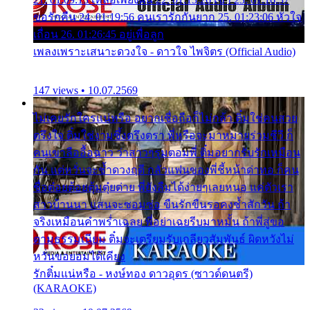
ขอรักคืน 24. 01:19:56 คนเรารักกันยาก 25. 01:23:06 หัวใจ
เถื่อน 26. 01:26:45 อยู่เพื่อลูก
เพลงเพราะเสนาะดวงใจ - ดาวใจ ไพจิตร (Official Audio)
147 views • 10.07.2569
ไม่เคยรักใครแน่หรือ อยากเชื่อถือก็ไม่กล้า ติ๋มใช่คนสวย
ตรึงใจ ติ๋มใช่งามซึ้งตรึงตรา พี่หรือจะมาหมายร่วมชีวี ก็
คนเขาลืออื้อฉาว ว่าสาวๆรุมตอมพี่ ติ๋มอยากรับรักเหมือน
กัน แต่หวั่นจะช้ำดวงฤดี กลัวแฟนของพี่ชี้หน้าด่าทอ ก็คน
ชื่อต๋อยต้อยตุ้มตุ๋ยต่าย พี่ยังลืมได้ง่ายๆเลยหนอ แค่ตัวเรา
สาวบ้านนา แสนจะซอมซ่อ ขืนรักขืนรอคงช้ำสักวัน ถ้า
จริงเหมือนคำพร่ำเฉลย พี่อย่าเฉยรีบมาหมั้น ถ้าพี่สู่ขอ
ตามธรรมเนียม ติ๋มจะเตรียมรับเกลียวสัมพันธ์ ผิดหวังไม่
หวั่นขอยอมได้เคียง
รักติ๋มแน่หรือ - หงษ์ทอง ดาวอุดร (ซาวด์ดนตรี)
(KARAOKE)