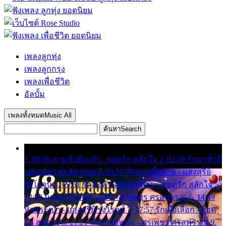
เพลงลูกทุ่ง
เพลงลูกกรุง
เพลงเพื่อชีวิต
อัลบั้ม
เพลงทั้งหมด
Music All
ค้นหา
Search
1. 00:00 สามสิบยังแจ๋ว - ยอดรัก สลักใจ 2. 02:49 รักมาห้าปี
- ศรเพชร ศรสุพรรณ 3. 05:57 รักสาวเสื้อลาย - แสงสุรีย์
รุ่งโรจน์ 4. 09:51 รักสะท้านดินสะเทือน - ยอดรัก สลักใจ 5.
12:23 มอเตอร์ไซค์ทำหล่น - ศรเพชร ศรสุพรรณ 6. 14:49
หิ้วกระเป๋า - แสงสุรีย์ รุ่งโรจน์ 7. 17:57 รักเผื่อเลือก - ยอด
รัก สลักใจ 8. 21:21 น้ำตาไอ้หนุ่ม - ศรเพชร ศรสุพรรณ 9.