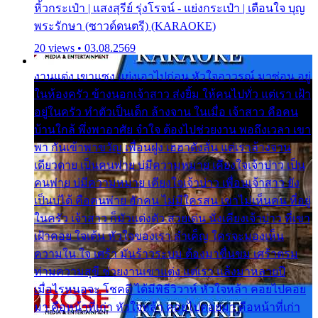
หิ้วกระเป๋า | แสงสุรีย์ รุ่งโรจน์ - แย่งกระเป๋า | เตือนใจ บุญ
พระรักษา (ซาวด์ดนตรี) (KARAOKE)
20 views • 03.08.2569
งานแต่ง เขาแซง แย่งเอาไปก่อน หัวใจอาวรณ์ มาซ่อน อยู่
ในห้องครัว ข้างนอกเจ้าสาว ส่งยิ้ม ให้คนไปทั่ว แต่เรา เฝ้า
อยู่ในครัว ทำตัวเป็นเด็ก ล้างจาน ในเมื่อ เจ้าสาว คือคน
บ้านใกล้ พึ่งพาอาศัย จำใจ ต้องไปช่วยงาน พอถึงเวลา เขา
พา กันเข้าพาขวัญ เพื่อนฝูง เฮฮาดังลั่น แต่เราล้างจาน
เดียวดาย เป็นคนพ่าย บ่มีความหมาย เคียงใจเจ้าบ่าว เป็น
คนพ่าย บ่มีความหมาย เคียงใจเจ้าบ่าว เพื่อนเจ้าสาว ยัง
เป็นบ่ได้ คือคนพ่าย ฮักคน ไม่มีใครสน เขาไม่เห็นคน ที่อยู่
ในครัว เจ้าสาว ก็มัวแต่งตัว สวยเด่น นั่งเคียงเจ้าบ่าว ที่เขา
เฝ้าคอย ใจเต้น หัวใจของเรา ลำเค็ญ ใครจะมองเห็น
ความใน ใจ เศร้า มันร้าวระบม ต้องมาขื่นขม เศร้าตรม
ท่ามความสุขี ช่วยงานเขาแต่ง แต่เรา แล้งมาหลายปี
เมื่อไรหนอจะ โชคดี ได้มีพิธีวิวาห์ หัวใจหล้า คอยไปคอย
มา คือหน้าที่เก่า หัวใจหล้า คอยไปคอยมา คือหน้าที่เก่า