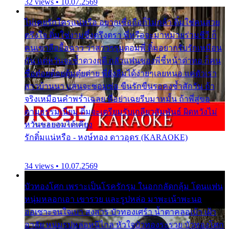
32 views • 10.07.2569
ไม่เคยรักใครแน่หรือ อยากเชื่อถือก็ไม่กล้า ติ๋มใช่คนสวย
ตรึงใจ ติ๋มใช่งามซึ้งตรึงตรา พี่หรือจะมาหมายร่วมชีวี ก็
คนเขาลืออื้อฉาว ว่าสาวๆรุมตอมพี่ ติ๋มอยากรับรักเหมือน
กัน แต่หวั่นจะช้ำดวงฤดี กลัวแฟนของพี่ชี้หน้าด่าทอ ก็คน
ชื่อต๋อยต้อยตุ้มตุ๋ยต่าย พี่ยังลืมได้ง่ายๆเลยหนอ แค่ตัวเรา
สาวบ้านนา แสนจะซอมซ่อ ขืนรักขืนรอคงช้ำสักวัน ถ้า
จริงเหมือนคำพร่ำเฉลย พี่อย่าเฉยรีบมาหมั้น ถ้าพี่สู่ขอ
ตามธรรมเนียม ติ๋มจะเตรียมรับเกลียวสัมพันธ์ ผิดหวังไม่
หวั่นขอยอมได้เคียง
รักติ๋มแน่หรือ - หงษ์ทอง ดาวอุดร (KARAOKE)
34 views • 10.07.2569
บัวทองโศก เพราะเป็นโรครักรุม ในอกกลัดกลุ้ม โดนแฟน
หนุ่มหลอกเอา เขารวย และรูปหล่อ มาพะเน้าพะนอ
ออเซาะจนใจเบา สงสาร บัวทองเศร้า น้ำตาคลอเบ้า เฝ้า
อาลัย หนุ่มรูปหล่อหนีไกล หัวใจบัวทองระรวย บัวทองโศก