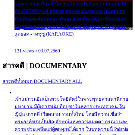
สองเรา เจอะกันครั้งใด เธอไม่เคยไยดี คราวนี้เธอยิ้มให้
ต้องให้ใส่ลีวายส์ สุดยอด สุดยอด มันสุดยอด มันสุดยอด
มันสุดยอด มันสุดยอด มันสุดยอด มันสุดยอด มันสุดยอด
มันสุดยอด มันสุดยอด มันสุดยอด มันสุดยอด มันสุดยอด
สุดยอด - วงซูซู (KARAOKE)
131 views • 03.07.2569
สารคดี
|
DOCUMENTARY
สารคดีทั้งหมด
DOCUMENTARY ALL
เจ้าแม่กวนอิมเป็นพระโพธิสัตว์ในพระพุทธศาสนานิกาย
มหายาน มีผู้เคารพนับถือบูชาในหลายประเทศ เช่น จีน
ญี่ปุ่น เกาหลี เวียดนาม รวมทั้งไทย โดยมีความเชื่อว่า
พระองค์ทรงเป็นสัญลักษณ์แห่งความเมตตา กรุณา และ
ความช่วยเหลือแก่ผู้ตกทุกข์ได้ยาก ในบทความนี้ Palanla