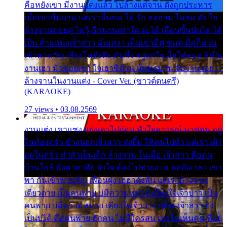
คือหยังเขา มีงานแต่งแล้ว ไปล้างแต่จาน ดั่งถูกประหาร
เมื่อเขาชื่นบาน แต่เราขื่นขม โอ้ รัก ลอยลม ไม่สม ดัง ใจ
ล้างจานคอยคู่ ไม่รู้ อีกนานเท่าใด จะได้ เลื่อนขั้นบันได ได้
เป็น ตำแหน่งเจ้าสาว มันเหงา เห็นเขามีคู่ ซมดู มีคู่ก็ม่วน
เข้าพาขวัญ เสียงโห่ตึงตึง มันซึ้ง อยู่แก่ใจ มื้อใด๋หนอ สิเป็น
งานเฮา มัวซอยเขา ใจเฮาซิด้าน มันทรมาน จับจาน เอย…
ล้างจานในงานแต่ง - Cover Ver. (ซาวด์ดนตรี)
(KARAOKE)
27 views • 03.08.2569
งานแต่ง เขาแซง แย่งเอาไปก่อน หัวใจอาวรณ์ มาซ่อน อยู่
ในห้องครัว ข้างนอกเจ้าสาว ส่งยิ้ม ให้คนไปทั่ว แต่เรา เฝ้า
อยู่ในครัว ทำตัวเป็นเด็ก ล้างจาน ในเมื่อ เจ้าสาว คือคน
บ้านใกล้ พึ่งพาอาศัย จำใจ ต้องไปช่วยงาน พอถึงเวลา เขา
พา กันเข้าพาขวัญ เพื่อนฝูง เฮฮาดังลั่น แต่เราล้างจาน
เดียวดาย เป็นคนพ่าย บ่มีความหมาย เคียงใจเจ้าบ่าว เป็น
คนพ่าย บ่มีความหมาย เคียงใจเจ้าบ่าว เพื่อนเจ้าสาว ยัง
เป็นบ่ได้ คือคนพ่าย ฮักคน ไม่มีใครสน เขาไม่เห็นคน ที่อยู่