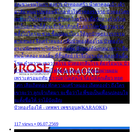
ออเซาะจนใจเบา สงสาร บัวทองเศร้า น้ำตาคลอเบ้า เฝ้า
อาลัย หนุ่มรูปหล่อหนีไกล หัวใจบัวทองระรวย บัวทองโศก
เพราะเป็นโรครักจาง ชีวิตเคว้งคว้าง เมื่อรักห่างร้างไกล
แม่ก็บอก พ่อก็สั่งจะรักใครสักครั้ง อย่าไปหวังความรวย
พลั้งไปใครจะช่วย ซื้อเปลมาไกว ให้ลูกบัวทอง เวรกรรม
ตามสนอง จึงเศร้าหมอง กลีบบัวทองต้องโรย บัวทองไม่
ตระหนัก เพราะไม่รักโคลนตม บัวทองท้องกลม เพราะลืม
ตมน้ำคลอง หลงลิ้น ที่สิ้นสัตย์ เจ้าจึงไม่ระมัด หลงกลิ่นลิ้น
โชย คำหวาน เขาวาดโรย บัวทองกลีบโรย ต้องร้อนรุม บัว
มาบานก่อนตูม ดุจไฟสุมร้อนรุมอุรา บัวทองผ่ายผอม
เพราะตรอมฤทัย ข้าวปลาไม่สนใจ ร้องไห้ลูกเดียว หยุด
โศก เสียเถิดทอง พักความเศร้าหมอง เถิดทองจ๋า ถึงใคร
เขาจะว่า ลูกเจ้าเกิดมา จะชื่อว่าไง พี่ขอเป็นเพื่อนปลอบใจ
จะตั้งชื่อให้ ว่าไอ้บังเอิญ
บัวทองร้องไห้ - เทพพร เพชรอุบล(KARAOKE)
117 views • 06.07.2569