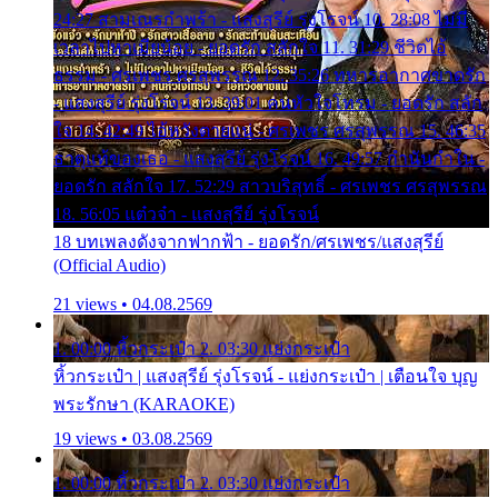
24:27 สามเณรกำพร้า - แสงสุรีย์ รุ่งโรจน์ 10. 28:08 ไม่มี
เวลาไปหาเมียน้อย - ยอดรัก สลักใจ 11. 31:29 ชีวิตไอ้
ธรรม - ศรเพชร ศรสุพรรณ 12. 35:26 ทหารอากาศขาดรัก
- แสงสุรีย์ รุ่งโรจน์ 13. 39:01 คนหัวใจโทรม - ยอดรัก สลัก
ใจ 14. 42:49 ไอ้หวังตายแน่ - ศรเพชร ศรสุพรรณ 15. 46:35
ธาตุแท้ของเธอ - แสงสุรีย์ รุ่งโรจน์ 16. 49:57 กำนันกำใน -
ยอดรัก สลักใจ 17. 52:29 สาวบริสุทธิ์ - ศรเพชร ศรสุพรรณ
18. 56:05 แต๋วจ๋า - แสงสุรีย์ รุ่งโรจน์
18 บทเพลงดังจากฟากฟ้า - ยอดรัก/ศรเพชร/แสงสุรีย์
(Official Audio)
21 views • 04.08.2569
1. 00:00 หิ้วกระเป๋า 2. 03:30 แย่งกระเป๋า
หิ้วกระเป๋า | แสงสุรีย์ รุ่งโรจน์ - แย่งกระเป๋า | เตือนใจ บุญ
พระรักษา (KARAOKE)
19 views • 03.08.2569
1. 00:00 หิ้วกระเป๋า 2. 03:30 แย่งกระเป๋า