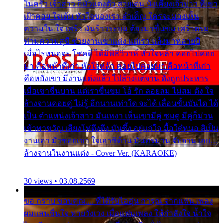
ในครัว เจ้าสาว ก็มัวแต่งตัว สวยเด่น นั่งเคียงเจ้าบ่าว ที่เขา
เฝ้าคอย ใจเต้น หัวใจของเรา ลำเค็ญ ใครจะมองเห็น
ความใน ใจ เศร้า มันร้าวระบม ต้องมาขื่นขม เศร้าตรม
ท่ามความสุขี ช่วยงานเขาแต่ง แต่เรา แล้งมาหลายปี
เมื่อไรหนอจะ โชคดี ได้มีพิธีวิวาห์ หัวใจหล้า คอยไปคอย
มา คือหน้าที่เก่า หัวใจหล้า คอยไปคอยมา คือหน้าที่เก่า
คือหยังเขา มีงานแต่งแล้ว ไปล้างแต่จาน ดั่งถูกประหาร
เมื่อเขาชื่นบาน แต่เราขื่นขม โอ้ รัก ลอยลม ไม่สม ดัง ใจ
ล้างจานคอยคู่ ไม่รู้ อีกนานเท่าใด จะได้ เลื่อนขั้นบันได ได้
เป็น ตำแหน่งเจ้าสาว มันเหงา เห็นเขามีคู่ ซมดู มีคู่ก็ม่วน
เข้าพาขวัญ เสียงโห่ตึงตึง มันซึ้ง อยู่แก่ใจ มื้อใด๋หนอ สิเป็น
งานเฮา มัวซอยเขา ใจเฮาซิด้าน มันทรมาน จับจาน เอย…
ล้างจานในงานแต่ง - Cover Ver. (KARAOKE)
30 views • 03.08.2569
ขอ กราบ ขอบคุณ.... ที่ได้รับไออุ่น การุณ จากแฟน เพลง
ผมแสนชื่นใจ หายวังเวง เมื่อแฟนเพลง ให้กำลังใจ น้ำใจ