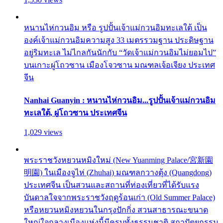
หนานไห่กวนอิม หรือ รูปปั้นเจ้าแม่กวนอิมทะเลใต้ เป็น
องค์เจ้าแม่กวนอิมความสูง 33 เมตรรวมฐาน ประดิษฐาน
อยู่ริมทะเล ไม่ไกลกันนักกับ “วัดเจ้าแม่กวนอิมไม่ยอมไป”
บนเกาะผู่โถวซาน เมืองโจวซาน มณฑลเจ้อเจียง ประเทศ
จีน
Nanhai Guanyin : หนานไห่กวนอิม...รูปปั้นเจ้าแม่กวนอิม
ทะเลใต้, ผู่โถวซาน ประเทศจีน
1,029 views
พระราชวังหยวนหมิงใหม่ (New Yuanming Palace/宮新園
明園) ในเมืองจูไห่ (Zhuhai) มณฑลกวางตุ้ง (Quangdong)
ประเทศจีน เป็นสวนและสถานที่ท่องเที่ยวที่ได้รับแรง
บันดาลใจจากพระราชวังฤดูร้อนเก่า (Old Summer Palace)
หรือหยวนหมิงหยวนในกรุงปักกิ่ง สวนสาธารณะขนาด
ใหญ่ใจกลางเมืองแห่งนี้มีครบทั้งธรรมชาติ สถาปัตยกรรม