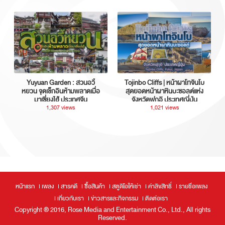
Yuyuan Garden : สวนอวี้
Tojinbo Cliffs | หน้าผาโทจินโบ
หยวน จุดเช็กอินห้ามพลาดเมื่อ
สุดยอดหน้าผาหินบะซอลต์แห่ง
มาเซี่ยงไฮ้ ประเทศจีน
จังหวัดฟุกุอิ ประเทศญี่ปุ่น
1,307 views
1,021 views
หน้าแรก
เพลง
สารคดี
ซื้อสินค้า
สตูดิโอให้เช่า
ค่าลิขสิทธิ์
รายชื่อเพลง
เกี่ยวกับเรา
ข่าวสารและกิจกรรม
ติดต่อเรา
Copyright ® 2016, Rose Media and Entertainment Co., Ltd., All rights
Reserved.