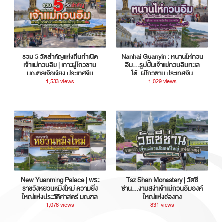
รวม 5 วัดสำคัญแห่งถิ่นกำเนิด
Nanhai Guanyin : หนานไห่กวน
เจ้าแม่กวนอิม | เกาะผู่โถวซาน
อิม...รูปปั้นเจ้าแม่กวนอิมทะเล
มณฑลเจ้อเจียง ประเทศจีน
ใต้, ผู่โถวซาน ประเทศจีน
1,533 views
1,029 views
New Yuanming Palace | พระ
Tsz Shan Monastery | วัดซี
ราชวังหยวนหมิงใหม่ ความยิ่ง
ซ่าน…งามสง่าเจ้าแม่กวนอิมองค์
ใหญ่แห่งประวัติศาสตร์ มณฑล
ใหญ่แห่งฮ่องกง
กวางตุ้ง ประเทศจีน
1,076 views
831 views