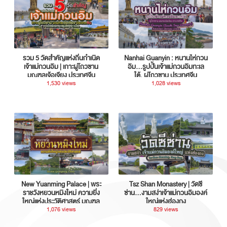
รวม 5 วัดสำคัญแห่งถิ่นกำเนิด
Nanhai Guanyin : หนานไห่กวน
เจ้าแม่กวนอิม | เกาะผู่โถวซาน
อิม...รูปปั้นเจ้าแม่กวนอิมทะเล
มณฑลเจ้อเจียง ประเทศจีน
ใต้, ผู่โถวซาน ประเทศจีน
1,530 views
1,028 views
New Yuanming Palace | พระ
Tsz Shan Monastery | วัดซี
ราชวังหยวนหมิงใหม่ ความยิ่ง
ซ่าน…งามสง่าเจ้าแม่กวนอิมองค์
ใหญ่แห่งประวัติศาสตร์ มณฑล
ใหญ่แห่งฮ่องกง
กวางตุ้ง ประเทศจีน
1,076 views
829 views