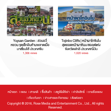
Yuyuan Garden : สวนอวี้
Tojinbo Cliffs | หน้าผาโทจินโบ
หยวน จุดเช็กอินห้ามพลาดเมื่อ
สุดยอดหน้าผาหินบะซอลต์แห่ง
มาเซี่ยงไฮ้ ประเทศจีน
จังหวัดฟุกุอิ ประเทศญี่ปุ่น
1,306 views
1,020 views
หน้าแรก
เพลง
สารคดี
ซื้อสินค้า
สตูดิโอให้เช่า
ค่าลิขสิทธิ์
รายชื่อเพลง
เกี่ยวกับเรา
ข่าวสารและกิจกรรม
ติดต่อเรา
Copyright ® 2016, Rose Media and Entertainment Co., Ltd., All rights
Reserved.