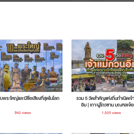
ับพระใหญ่และมีชื่อเสียงที่สุดในโลก
รวม 5 วัดสำคัญแห่งถิ่นกำเนิดเจ้
อิม | เกาะผู่โถวซาน มณฑลเจ้อ
ประเทศจีน
942 views
1,525 views