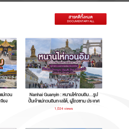
สารคดีทั้งหมด
DOCUMENTARY ALL
าแม่กวน
Nanhai Guanyin : หนานไห่กวนอิม...รูป
เจียง
ปั้นเจ้าแม่กวนอิมทะเลใต้, ผู่โถวซาน ประเทศ
จีน
1,024 views