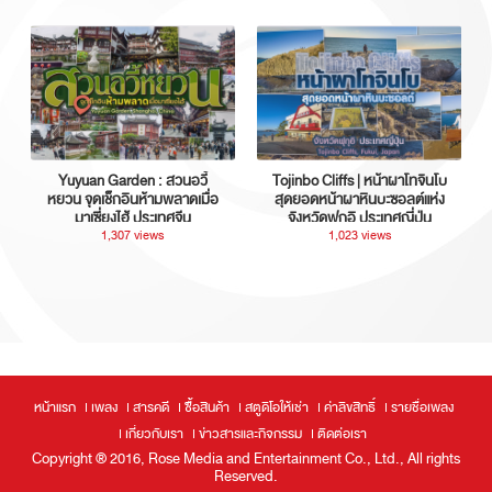
Yuyuan Garden : สวนอวี้
Tojinbo Cliffs | หน้าผาโทจินโบ
หยวน จุดเช็กอินห้ามพลาดเมื่อ
สุดยอดหน้าผาหินบะซอลต์แห่ง
มาเซี่ยงไฮ้ ประเทศจีน
จังหวัดฟุกุอิ ประเทศญี่ปุ่น
1,307 views
1,023 views
หน้าแรก
เพลง
สารคดี
ซื้อสินค้า
สตูดิโอให้เช่า
ค่าลิขสิทธิ์
รายชื่อเพลง
เกี่ยวกับเรา
ข่าวสารและกิจกรรม
ติดต่อเรา
Copyright ® 2016, Rose Media and Entertainment Co., Ltd., All rights
Reserved.