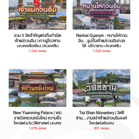
รวม 5 วัดสำคัญแห่งถิ่นกำเนิด
Nanhai Guanyin : หนานไห่กวน
เจ้าแม่กวนอิม | เกาะผู่โถวซาน
อิม...รูปปั้นเจ้าแม่กวนอิมทะเล
มณฑลเจ้อเจียง ประเทศจีน
ใต้, ผู่โถวซาน ประเทศจีน
1,534 views
1,029 views
New Yuanming Palace | พระ
Tsz Shan Monastery | วัดซี
ราชวังหยวนหมิงใหม่ ความยิ่ง
ซ่าน…งามสง่าเจ้าแม่กวนอิมองค์
ใหญ่แห่งประวัติศาสตร์ มณฑล
ใหญ่แห่งฮ่องกง
กวางตุ้ง ประเทศจีน
1,078 views
831 views