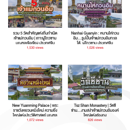
รวม 5 วัดสำคัญแห่งถิ่นกำเนิด
Nanhai Guanyin : หนานไห่กวน
เจ้าแม่กวนอิม | เกาะผู่โถวซาน
อิม...รูปปั้นเจ้าแม่กวนอิมทะเล
มณฑลเจ้อเจียง ประเทศจีน
ใต้, ผู่โถวซาน ประเทศจีน
1,530 views
1,026 views
New Yuanming Palace | พระ
Tsz Shan Monastery | วัดซี
ราชวังหยวนหมิงใหม่ ความยิ่ง
ซ่าน…งามสง่าเจ้าแม่กวนอิมองค์
ใหญ่แห่งประวัติศาสตร์ มณฑล
ใหญ่แห่งฮ่องกง
กวางตุ้ง ประเทศจีน
1,072 views
826 views