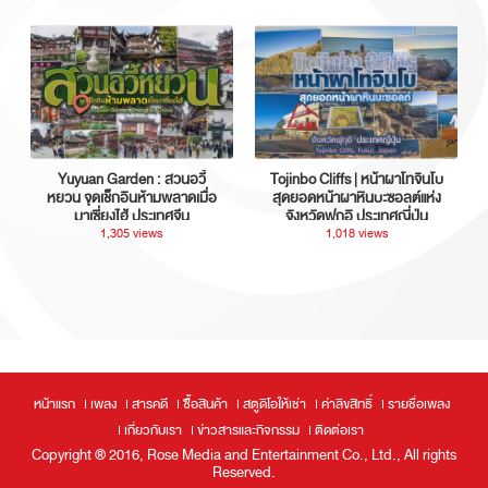
Yuyuan Garden : สวนอวี้
Tojinbo Cliffs | หน้าผาโทจินโบ
หยวน จุดเช็กอินห้ามพลาดเมื่อ
สุดยอดหน้าผาหินบะซอลต์แห่ง
มาเซี่ยงไฮ้ ประเทศจีน
จังหวัดฟุกุอิ ประเทศญี่ปุ่น
1,305 views
1,018 views
หน้าแรก
เพลง
สารคดี
ซื้อสินค้า
สตูดิโอให้เช่า
ค่าลิขสิทธิ์
รายชื่อเพลง
เกี่ยวกับเรา
ข่าวสารและกิจกรรม
ติดต่อเรา
Copyright ® 2016, Rose Media and Entertainment Co., Ltd., All rights
Reserved.