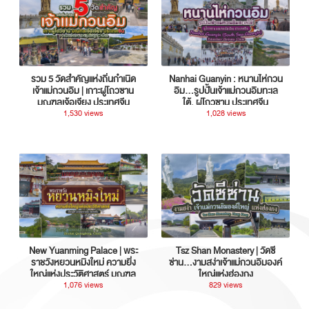
รวม 5 วัดสำคัญแห่งถิ่นกำเนิด
Nanhai Guanyin : หนานไห่กวน
เจ้าแม่กวนอิม | เกาะผู่โถวซาน
อิม...รูปปั้นเจ้าแม่กวนอิมทะเล
มณฑลเจ้อเจียง ประเทศจีน
ใต้, ผู่โถวซาน ประเทศจีน
1,530 views
1,028 views
New Yuanming Palace | พระ
Tsz Shan Monastery | วัดซี
ราชวังหยวนหมิงใหม่ ความยิ่ง
ซ่าน…งามสง่าเจ้าแม่กวนอิมองค์
ใหญ่แห่งประวัติศาสตร์ มณฑล
ใหญ่แห่งฮ่องกง
กวางตุ้ง ประเทศจีน
1,076 views
829 views