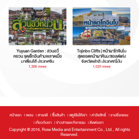
Yuyuan Garden : สวนอวี้
Tojinbo Cliffs | หน้าผาโทจินโบ
หยวน จุดเช็กอินห้ามพลาดเมื่อ
สุดยอดหน้าผาหินบะซอลต์แห่ง
มาเซี่ยงไฮ้ ประเทศจีน
จังหวัดฟุกุอิ ประเทศญี่ปุ่น
1,306 views
1,020 views
หน้าแรก
เพลง
สารคดี
ซื้อสินค้า
สตูดิโอให้เช่า
ค่าลิขสิทธิ์
รายชื่อเพลง
เกี่ยวกับเรา
ข่าวสารและกิจกรรม
ติดต่อเรา
Copyright ® 2016, Rose Media and Entertainment Co., Ltd., All rights
Reserved.