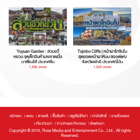
Yuyuan Garden : สวนอวี้
Tojinbo Cliffs | หน้าผาโทจินโบ
หยวน จุดเช็กอินห้ามพลาดเมื่อ
สุดยอดหน้าผาหินบะซอลต์แห่ง
มาเซี่ยงไฮ้ ประเทศจีน
จังหวัดฟุกุอิ ประเทศญี่ปุ่น
1,306 views
1,020 views
หน้าแรก
เพลง
สารคดี
ซื้อสินค้า
สตูดิโอให้เช่า
ค่าลิขสิทธิ์
รายชื่อเพลง
เกี่ยวกับเรา
ข่าวสารและกิจกรรม
ติดต่อเรา
Copyright ® 2016, Rose Media and Entertainment Co., Ltd., All rights
Reserved.