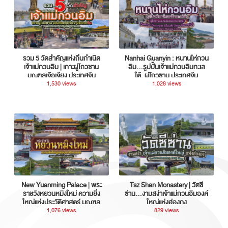
รวม 5 วัดสำคัญแห่งถิ่นกำเนิด
Nanhai Guanyin : หนานไห่กวน
เจ้าแม่กวนอิม | เกาะผู่โถวซาน
อิม...รูปปั้นเจ้าแม่กวนอิมทะเล
มณฑลเจ้อเจียง ประเทศจีน
ใต้, ผู่โถวซาน ประเทศจีน
1,530 views
1,028 views
New Yuanming Palace | พระ
Tsz Shan Monastery | วัดซี
ราชวังหยวนหมิงใหม่ ความยิ่ง
ซ่าน…งามสง่าเจ้าแม่กวนอิมองค์
ใหญ่แห่งประวัติศาสตร์ มณฑล
ใหญ่แห่งฮ่องกง
กวางตุ้ง ประเทศจีน
1,076 views
829 views