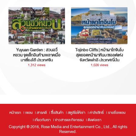
Yuyuan Garden : สวนอวี้
Tojinbo Cliffs | หน้าผาโทจินโบ
หยวน จุดเช็กอินห้ามพลาดเมื่อ
สุดยอดหน้าผาหินบะซอลต์แห่ง
มาเซี่ยงไฮ้ ประเทศจีน
จังหวัดฟุกุอิ ประเทศญี่ปุ่น
1,312 views
1,026 views
หน้าแรก
เพลง
สารคดี
ซื้อสินค้า
สตูดิโอให้เช่า
ค่าลิขสิทธิ์
รายชื่อเพลง
เกี่ยวกับเรา
ข่าวสารและกิจกรรม
ติดต่อเรา
Copyright ® 2016, Rose Media and Entertainment Co., Ltd., All rights
Reserved.