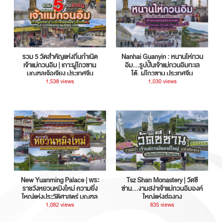
รวม 5 วัดสำคัญแห่งถิ่นกำเนิด
Nanhai Guanyin : หนานไห่กวน
เจ้าแม่กวนอิม | เกาะผู่โถวซาน
อิม...รูปปั้นเจ้าแม่กวนอิมทะเล
มณฑลเจ้อเจียง ประเทศจีน
ใต้, ผู่โถวซาน ประเทศจีน
1,538 views
1,030 views
New Yuanming Palace | พระ
Tsz Shan Monastery | วัดซี
ราชวังหยวนหมิงใหม่ ความยิ่ง
ซ่าน…งามสง่าเจ้าแม่กวนอิมองค์
ใหญ่แห่งประวัติศาสตร์ มณฑล
ใหญ่แห่งฮ่องกง
กวางตุ้ง ประเทศจีน
1,082 views
835 views