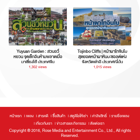
Yuyuan Garden : สวนอวี้
Tojinbo Cliffs | หน้าผาโทจินโบ
หยวน จุดเช็กอินห้ามพลาดเมื่อ
สุดยอดหน้าผาหินบะซอลต์แห่ง
มาเซี่ยงไฮ้ ประเทศจีน
จังหวัดฟุกุอิ ประเทศญี่ปุ่น
1,302 views
1,015 views
หน้าแรก
เพลง
สารคดี
ซื้อสินค้า
สตูดิโอให้เช่า
ค่าลิขสิทธิ์
รายชื่อเพลง
เกี่ยวกับเรา
ข่าวสารและกิจกรรม
ติดต่อเรา
Copyright ® 2016, Rose Media and Entertainment Co., Ltd., All rights
Reserved.