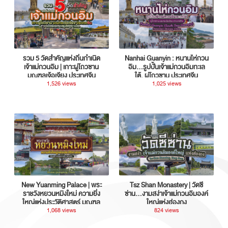
รวม 5 วัดสำคัญแห่งถิ่นกำเนิด
Nanhai Guanyin : หนานไห่กวน
เจ้าแม่กวนอิม | เกาะผู่โถวซาน
อิม...รูปปั้นเจ้าแม่กวนอิมทะเล
มณฑลเจ้อเจียง ประเทศจีน
ใต้, ผู่โถวซาน ประเทศจีน
1,526 views
1,025 views
New Yuanming Palace | พระ
Tsz Shan Monastery | วัดซี
ราชวังหยวนหมิงใหม่ ความยิ่ง
ซ่าน…งามสง่าเจ้าแม่กวนอิมองค์
ใหญ่แห่งประวัติศาสตร์ มณฑล
ใหญ่แห่งฮ่องกง
กวางตุ้ง ประเทศจีน
1,068 views
824 views