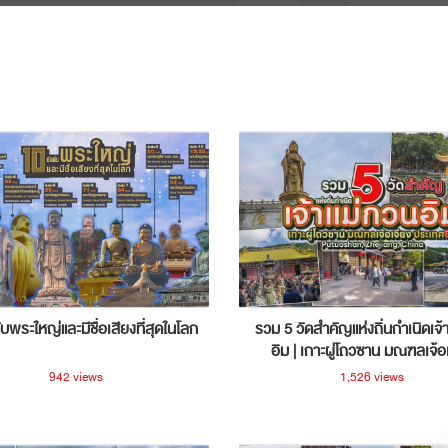
ับพระใหญ่และมีชื่อเสียงที่สุดในโลก
รวม 5 วัดสำคัญแห่งถิ่นกำเนิดเจ้
อิม | เกาะผู่โถวซาน มณฑลเจ้อ
ประเทศจีน
942 views
1,526 views