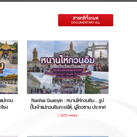
สารคดีทั้งหมด
DOCUMENTARY ALL
าแม่กวน
Nanhai Guanyin : หนานไห่กวนอิม...รูป
เจียง
ปั้นเจ้าแม่กวนอิมทะเลใต้, ผู่โถวซาน ประเทศ
จีน
1,025 views