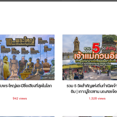
ับพระใหญ่และมีชื่อเสียงที่สุดในโลก
รวม 5 วัดสำคัญแห่งถิ่นกำเนิดเจ้
อิม | เกาะผู่โถวซาน มณฑลเจ้อ
ประเทศจีน
942 views
1,528 views