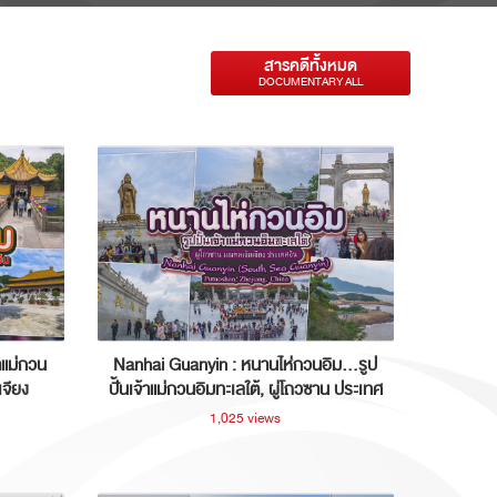
สารคดีทั้งหมด
DOCUMENTARY ALL
าแม่กวน
Nanhai Guanyin : หนานไห่กวนอิม...รูป
เจียง
ปั้นเจ้าแม่กวนอิมทะเลใต้, ผู่โถวซาน ประเทศ
จีน
1,025 views