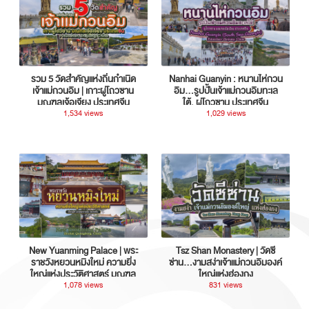
รวม 5 วัดสำคัญแห่งถิ่นกำเนิด
Nanhai Guanyin : หนานไห่กวน
เจ้าแม่กวนอิม | เกาะผู่โถวซาน
อิม...รูปปั้นเจ้าแม่กวนอิมทะเล
มณฑลเจ้อเจียง ประเทศจีน
ใต้, ผู่โถวซาน ประเทศจีน
1,534 views
1,029 views
New Yuanming Palace | พระ
Tsz Shan Monastery | วัดซี
ราชวังหยวนหมิงใหม่ ความยิ่ง
ซ่าน…งามสง่าเจ้าแม่กวนอิมองค์
ใหญ่แห่งประวัติศาสตร์ มณฑล
ใหญ่แห่งฮ่องกง
กวางตุ้ง ประเทศจีน
1,078 views
831 views