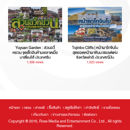
Yuyuan Garden : สวนอวี้
Tojinbo Cliffs | หน้าผาโทจินโบ
หยวน จุดเช็กอินห้ามพลาดเมื่อ
สุดยอดหน้าผาหินบะซอลต์แห่ง
มาเซี่ยงไฮ้ ประเทศจีน
จังหวัดฟุกุอิ ประเทศญี่ปุ่น
1,308 views
1,023 views
หน้าแรก
เพลง
สารคดี
ซื้อสินค้า
สตูดิโอให้เช่า
ค่าลิขสิทธิ์
รายชื่อเพลง
เกี่ยวกับเรา
ข่าวสารและกิจกรรม
ติดต่อเรา
Copyright ® 2016, Rose Media and Entertainment Co., Ltd., All rights
Reserved.