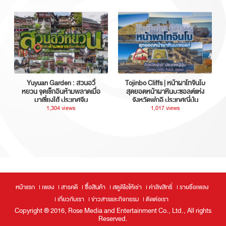
Yuyuan Garden : สวนอวี้
Tojinbo Cliffs | หน้าผาโทจินโบ
หยวน จุดเช็กอินห้ามพลาดเมื่อ
สุดยอดหน้าผาหินบะซอลต์แห่ง
มาเซี่ยงไฮ้ ประเทศจีน
จังหวัดฟุกุอิ ประเทศญี่ปุ่น
1,304 views
1,017 views
หน้าแรก
เพลง
สารคดี
ซื้อสินค้า
สตูดิโอให้เช่า
ค่าลิขสิทธิ์
รายชื่อเพลง
เกี่ยวกับเรา
ข่าวสารและกิจกรรม
ติดต่อเรา
Copyright ® 2016, Rose Media and Entertainment Co., Ltd., All rights
Reserved.