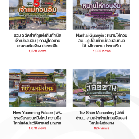
รวม 5 วัดสำคัญแห่งถิ่นกำเนิด
Nanhai Guanyin : หนานไห่กวน
เจ้าแม่กวนอิม | เกาะผู่โถวซาน
อิม...รูปปั้นเจ้าแม่กวนอิมทะเล
มณฑลเจ้อเจียง ประเทศจีน
ใต้, ผู่โถวซาน ประเทศจีน
1,528 views
1,025 views
New Yuanming Palace | พระ
Tsz Shan Monastery | วัดซี
ราชวังหยวนหมิงใหม่ ความยิ่ง
ซ่าน…งามสง่าเจ้าแม่กวนอิมองค์
ใหญ่แห่งประวัติศาสตร์ มณฑล
ใหญ่แห่งฮ่องกง
กวางตุ้ง ประเทศจีน
1,070 views
824 views