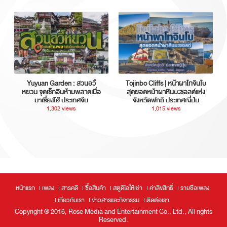
Yuyuan Garden : สวนอวี้
Tojinbo Cliffs | หน้าผาโทจินโบ
หยวน จุดเช็กอินห้ามพลาดเมื่อ
สุดยอดหน้าผาหินบะซอลต์แห่ง
มาเซี่ยงไฮ้ ประเทศจีน
จังหวัดฟุกุอิ ประเทศญี่ปุ่น
1,302 views
1,015 views
หน้าแรก
เพลง
สารคดี
ซื้อสินค้า
สตูดิโอให้เช่า
ค่าลิขสิทธิ์
รายชื่อเพลง
เกี่ยวกับเรา
ข่าวสารและกิจกรรม
ติดต่อเรา
Copyright ® 2016, Rose Media and Entertainment Co., Ltd., All rights
Reserved.