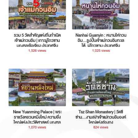
รวม 5 วัดสำคัญแห่งถิ่นกำเนิด
Nanhai Guanyin : หนานไห่กวน
เจ้าแม่กวนอิม | เกาะผู่โถวซาน
อิม...รูปปั้นเจ้าแม่กวนอิมทะเล
มณฑลเจ้อเจียง ประเทศจีน
ใต้, ผู่โถวซาน ประเทศจีน
1,526 views
1,025 views
New Yuanming Palace | พระ
Tsz Shan Monastery | วัดซี
ราชวังหยวนหมิงใหม่ ความยิ่ง
ซ่าน…งามสง่าเจ้าแม่กวนอิมองค์
ใหญ่แห่งประวัติศาสตร์ มณฑล
ใหญ่แห่งฮ่องกง
กวางตุ้ง ประเทศจีน
1,070 views
824 views