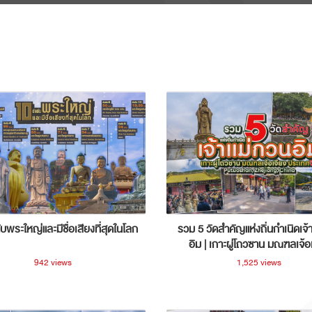
ับพระใหญ่และมีชื่อเสียงที่สุดในโลก
รวม 5 วัดสำคัญแห่งถิ่นกำเนิดเจ้
อิม | เกาะผู่โถวซาน มณฑลเจ้อ
ประเทศจีน
942 views
1,525 views