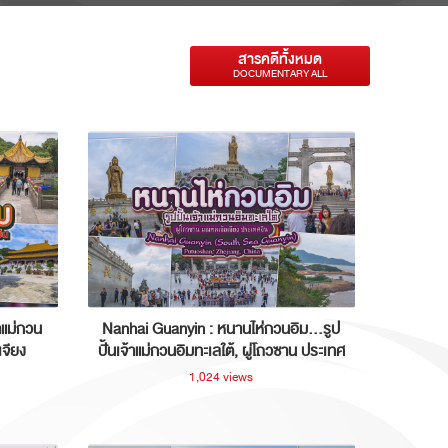
สารคดีทั้งหมด
DOCUMENTARY ALL
าแม่กวน
Nanhai Guanyin : หนานไห่กวนอิม...รูป
เจียง
ปั้นเจ้าแม่กวนอิมทะเลใต้, ผู่โถวซาน ประเทศ
จีน
1,024 views