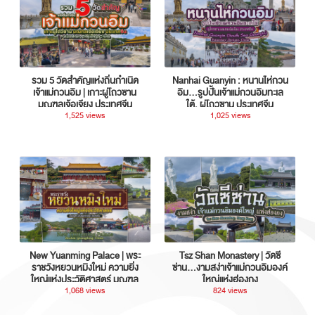
รวม 5 วัดสำคัญแห่งถิ่นกำเนิด
Nanhai Guanyin : หนานไห่กวน
เจ้าแม่กวนอิม | เกาะผู่โถวซาน
อิม...รูปปั้นเจ้าแม่กวนอิมทะเล
มณฑลเจ้อเจียง ประเทศจีน
ใต้, ผู่โถวซาน ประเทศจีน
1,525 views
1,025 views
New Yuanming Palace | พระ
Tsz Shan Monastery | วัดซี
ราชวังหยวนหมิงใหม่ ความยิ่ง
ซ่าน…งามสง่าเจ้าแม่กวนอิมองค์
ใหญ่แห่งประวัติศาสตร์ มณฑล
ใหญ่แห่งฮ่องกง
กวางตุ้ง ประเทศจีน
1,068 views
824 views