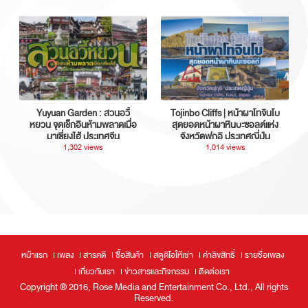
Yuyuan Garden : สวนอวี้
Tojinbo Cliffs | หน้าผาโทจินโบ
หยวน จุดเช็กอินห้ามพลาดเมื่อ
สุดยอดหน้าผาหินบะซอลต์แห่ง
มาเซี่ยงไฮ้ ประเทศจีน
จังหวัดฟุกุอิ ประเทศญี่ปุ่น
1,302 views
1,014 views
หน้าแรก
เพลง
สารคดี
ซื้อสินค้า
สตูดิโอให้เช่า
ค่าลิขสิทธิ์
รายชื่อเพลง
เกี่ยวกับเรา
ข่าวสารและกิจกรรม
ติดต่อเรา
Copyright ® 2016, Rose Media and Entertainment Co., Ltd., All rights
Reserved.