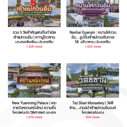
รวม 5 วัดสำคัญแห่งถิ่นกำเนิด
Nanhai Guanyin : หนานไห่กวน
เจ้าแม่กวนอิม | เกาะผู่โถวซาน
อิม...รูปปั้นเจ้าแม่กวนอิมทะเล
มณฑลเจ้อเจียง ประเทศจีน
ใต้, ผู่โถวซาน ประเทศจีน
1,528 views
1,025 views
New Yuanming Palace | พระ
Tsz Shan Monastery | วัดซี
ราชวังหยวนหมิงใหม่ ความยิ่ง
ซ่าน…งามสง่าเจ้าแม่กวนอิมองค์
ใหญ่แห่งประวัติศาสตร์ มณฑล
ใหญ่แห่งฮ่องกง
กวางตุ้ง ประเทศจีน
1,070 views
824 views