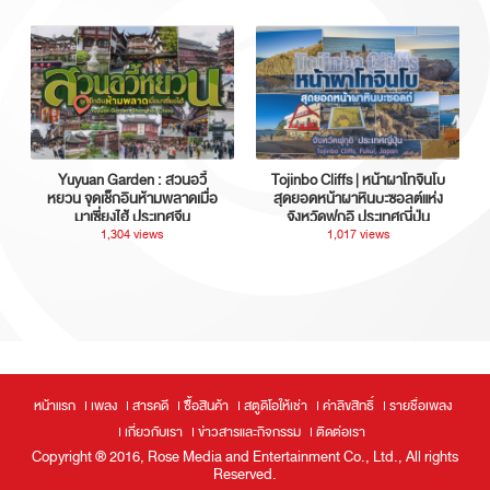
Yuyuan Garden : สวนอวี้
Tojinbo Cliffs | หน้าผาโทจินโบ
หยวน จุดเช็กอินห้ามพลาดเมื่อ
สุดยอดหน้าผาหินบะซอลต์แห่ง
มาเซี่ยงไฮ้ ประเทศจีน
จังหวัดฟุกุอิ ประเทศญี่ปุ่น
1,304 views
1,017 views
หน้าแรก
เพลง
สารคดี
ซื้อสินค้า
สตูดิโอให้เช่า
ค่าลิขสิทธิ์
รายชื่อเพลง
เกี่ยวกับเรา
ข่าวสารและกิจกรรม
ติดต่อเรา
Copyright ® 2016, Rose Media and Entertainment Co., Ltd., All rights
Reserved.