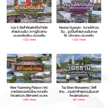
รวม 5 วัดสำคัญแห่งถิ่นกำเนิด
Nanhai Guanyin : หนานไห่กวน
เจ้าแม่กวนอิม | เกาะผู่โถวซาน
อิม...รูปปั้นเจ้าแม่กวนอิมทะเล
มณฑลเจ้อเจียง ประเทศจีน
ใต้, ผู่โถวซาน ประเทศจีน
1,522 views
1,022 views
New Yuanming Palace | พระ
Tsz Shan Monastery | วัดซี
ราชวังหยวนหมิงใหม่ ความยิ่ง
ซ่าน…งามสง่าเจ้าแม่กวนอิมองค์
ใหญ่แห่งประวัติศาสตร์ มณฑล
ใหญ่แห่งฮ่องกง
กวางตุ้ง ประเทศจีน
1,064 views
821 views