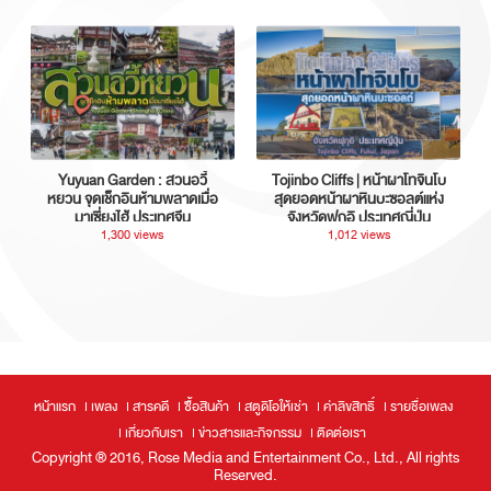
Yuyuan Garden : สวนอวี้
Tojinbo Cliffs | หน้าผาโทจินโบ
หยวน จุดเช็กอินห้ามพลาดเมื่อ
สุดยอดหน้าผาหินบะซอลต์แห่ง
มาเซี่ยงไฮ้ ประเทศจีน
จังหวัดฟุกุอิ ประเทศญี่ปุ่น
1,300 views
1,012 views
หน้าแรก
เพลง
สารคดี
ซื้อสินค้า
สตูดิโอให้เช่า
ค่าลิขสิทธิ์
รายชื่อเพลง
เกี่ยวกับเรา
ข่าวสารและกิจกรรม
ติดต่อเรา
Copyright ® 2016, Rose Media and Entertainment Co., Ltd., All rights
Reserved.