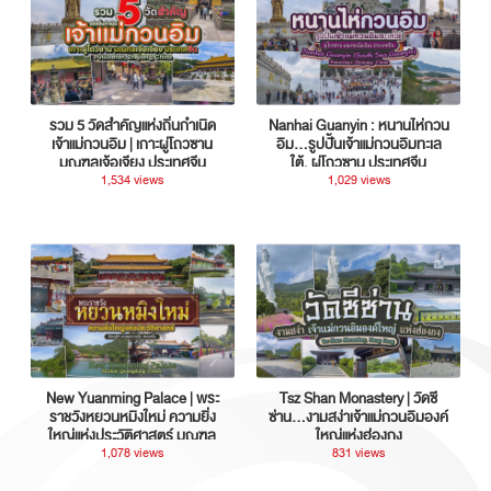
รวม 5 วัดสำคัญแห่งถิ่นกำเนิด
Nanhai Guanyin : หนานไห่กวน
เจ้าแม่กวนอิม | เกาะผู่โถวซาน
อิม...รูปปั้นเจ้าแม่กวนอิมทะเล
มณฑลเจ้อเจียง ประเทศจีน
ใต้, ผู่โถวซาน ประเทศจีน
1,534 views
1,029 views
New Yuanming Palace | พระ
Tsz Shan Monastery | วัดซี
ราชวังหยวนหมิงใหม่ ความยิ่ง
ซ่าน…งามสง่าเจ้าแม่กวนอิมองค์
ใหญ่แห่งประวัติศาสตร์ มณฑล
ใหญ่แห่งฮ่องกง
กวางตุ้ง ประเทศจีน
1,078 views
831 views