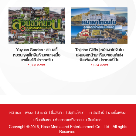
Yuyuan Garden : สวนอวี้
Tojinbo Cliffs | หน้าผาโทจินโบ
หยวน จุดเช็กอินห้ามพลาดเมื่อ
สุดยอดหน้าผาหินบะซอลต์แห่ง
มาเซี่ยงไฮ้ ประเทศจีน
จังหวัดฟุกุอิ ประเทศญี่ปุ่น
1,308 views
1,024 views
หน้าแรก
เพลง
สารคดี
ซื้อสินค้า
สตูดิโอให้เช่า
ค่าลิขสิทธิ์
รายชื่อเพลง
เกี่ยวกับเรา
ข่าวสารและกิจกรรม
ติดต่อเรา
Copyright ® 2016, Rose Media and Entertainment Co., Ltd., All rights
Reserved.