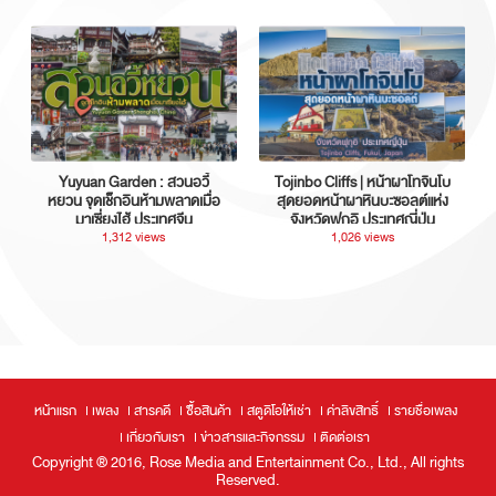
Yuyuan Garden : สวนอวี้
Tojinbo Cliffs | หน้าผาโทจินโบ
หยวน จุดเช็กอินห้ามพลาดเมื่อ
สุดยอดหน้าผาหินบะซอลต์แห่ง
มาเซี่ยงไฮ้ ประเทศจีน
จังหวัดฟุกุอิ ประเทศญี่ปุ่น
1,312 views
1,026 views
หน้าแรก
เพลง
สารคดี
ซื้อสินค้า
สตูดิโอให้เช่า
ค่าลิขสิทธิ์
รายชื่อเพลง
เกี่ยวกับเรา
ข่าวสารและกิจกรรม
ติดต่อเรา
Copyright ® 2016, Rose Media and Entertainment Co., Ltd., All rights
Reserved.