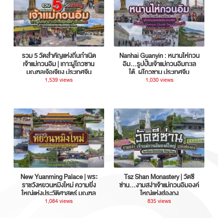
รวม 5 วัดสำคัญแห่งถิ่นกำเนิด
Nanhai Guanyin : หนานไห่กวน
เจ้าแม่กวนอิม | เกาะผู่โถวซาน
อิม...รูปปั้นเจ้าแม่กวนอิมทะเล
มณฑลเจ้อเจียง ประเทศจีน
ใต้, ผู่โถวซาน ประเทศจีน
1,539 views
1,030 views
New Yuanming Palace | พระ
Tsz Shan Monastery | วัดซี
ราชวังหยวนหมิงใหม่ ความยิ่ง
ซ่าน…งามสง่าเจ้าแม่กวนอิมองค์
ใหญ่แห่งประวัติศาสตร์ มณฑล
ใหญ่แห่งฮ่องกง
กวางตุ้ง ประเทศจีน
1,084 views
835 views