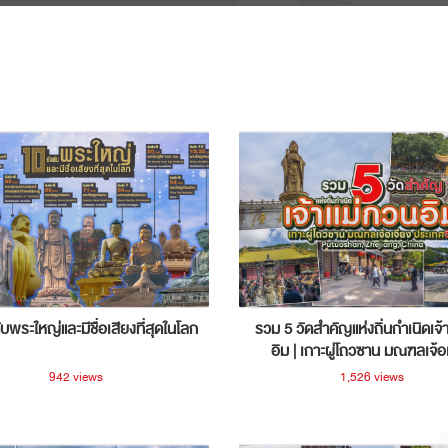
ับพระใหญ่และมีชื่อเสียงที่สุดในโลก
รวม 5 วัดสำคัญแห่งถิ่นกำเนิดเจ้
อิม | เกาะผู่โถวซาน มณฑลเจ้อ
ประเทศจีน
942 views
1,526 views