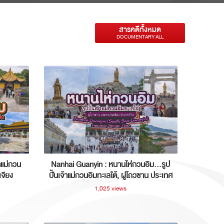
สารคดีทั้งหมด
DOCUMENTARY ALL
าแม่กวน
Nanhai Guanyin : หนานไห่กวนอิม...รูป
เจียง
ปั้นเจ้าแม่กวนอิมทะเลใต้, ผู่โถวซาน ประเทศ
จีน
1,025 views