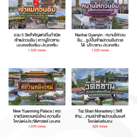
รวม 5 วัดสำคัญแห่งถิ่นกำเนิด
Nanhai Guanyin : หนานไห่กวน
เจ้าแม่กวนอิม | เกาะผู่โถวซาน
อิม...รูปปั้นเจ้าแม่กวนอิมทะเล
มณฑลเจ้อเจียง ประเทศจีน
ใต้, ผู่โถวซาน ประเทศจีน
1,530 views
1,029 views
New Yuanming Palace | พระ
Tsz Shan Monastery | วัดซี
ราชวังหยวนหมิงใหม่ ความยิ่ง
ซ่าน…งามสง่าเจ้าแม่กวนอิมองค์
ใหญ่แห่งประวัติศาสตร์ มณฑล
ใหญ่แห่งฮ่องกง
กวางตุ้ง ประเทศจีน
1,076 views
829 views