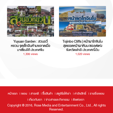
Yuyuan Garden : สวนอวี้
Tojinbo Cliffs | หน้าผาโทจินโบ
หยวน จุดเช็กอินห้ามพลาดเมื่อ
สุดยอดหน้าผาหินบะซอลต์แห่ง
มาเซี่ยงไฮ้ ประเทศจีน
จังหวัดฟุกุอิ ประเทศญี่ปุ่น
1,306 views
1,020 views
หน้าแรก
เพลง
สารคดี
ซื้อสินค้า
สตูดิโอให้เช่า
ค่าลิขสิทธิ์
รายชื่อเพลง
เกี่ยวกับเรา
ข่าวสารและกิจกรรม
ติดต่อเรา
Copyright ® 2016, Rose Media and Entertainment Co., Ltd., All rights
Reserved.