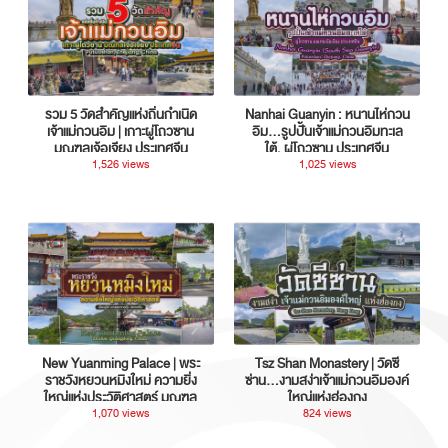
รวม 5 วัดสำคัญแห่งถิ่นกำเนิด
Nanhai Guanyin : หนานไห่กวน
เจ้าแม่กวนอิม | เกาะผู่โถวซาน
อิม...รูปปั้นเจ้าแม่กวนอิมทะเล
มณฑลเจ้อเจียง ประเทศจีน
ใต้, ผู่โถวซาน ประเทศจีน
1,526 views
1,025 views
New Yuanming Palace | พระ
Tsz Shan Monastery | วัดซี
ราชวังหยวนหมิงใหม่ ความยิ่ง
ซ่าน…งามสง่าเจ้าแม่กวนอิมองค์
ใหญ่แห่งประวัติศาสตร์ มณฑล
ใหญ่แห่งฮ่องกง
กวางตุ้ง ประเทศจีน
1,070 views
824 views