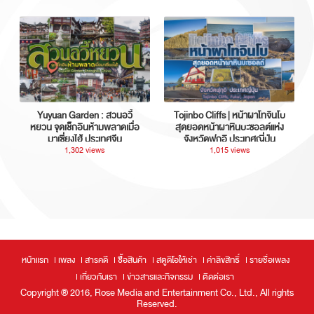
Yuyuan Garden : สวนอวี้
Tojinbo Cliffs | หน้าผาโทจินโบ
หยวน จุดเช็กอินห้ามพลาดเมื่อ
สุดยอดหน้าผาหินบะซอลต์แห่ง
มาเซี่ยงไฮ้ ประเทศจีน
จังหวัดฟุกุอิ ประเทศญี่ปุ่น
1,302 views
1,015 views
หน้าแรก
เพลง
สารคดี
ซื้อสินค้า
สตูดิโอให้เช่า
ค่าลิขสิทธิ์
รายชื่อเพลง
เกี่ยวกับเรา
ข่าวสารและกิจกรรม
ติดต่อเรา
Copyright ® 2016, Rose Media and Entertainment Co., Ltd., All rights
Reserved.