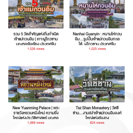
รวม 5 วัดสำคัญแห่งถิ่นกำเนิด
Nanhai Guanyin : หนานไห่กวน
เจ้าแม่กวนอิม | เกาะผู่โถวซาน
อิม...รูปปั้นเจ้าแม่กวนอิมทะเล
มณฑลเจ้อเจียง ประเทศจีน
ใต้, ผู่โถวซาน ประเทศจีน
1,526 views
1,025 views
New Yuanming Palace | พระ
Tsz Shan Monastery | วัดซี
ราชวังหยวนหมิงใหม่ ความยิ่ง
ซ่าน…งามสง่าเจ้าแม่กวนอิมองค์
ใหญ่แห่งประวัติศาสตร์ มณฑล
ใหญ่แห่งฮ่องกง
กวางตุ้ง ประเทศจีน
1,069 views
824 views