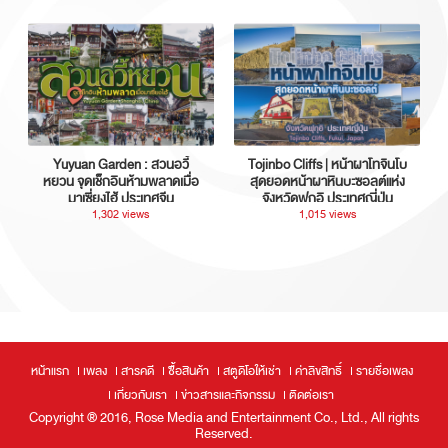
Yuyuan Garden : สวนอวี้
Tojinbo Cliffs | หน้าผาโทจินโบ
หยวน จุดเช็กอินห้ามพลาดเมื่อ
สุดยอดหน้าผาหินบะซอลต์แห่ง
มาเซี่ยงไฮ้ ประเทศจีน
จังหวัดฟุกุอิ ประเทศญี่ปุ่น
1,302 views
1,015 views
หน้าแรก
เพลง
สารคดี
ซื้อสินค้า
สตูดิโอให้เช่า
ค่าลิขสิทธิ์
รายชื่อเพลง
เกี่ยวกับเรา
ข่าวสารและกิจกรรม
ติดต่อเรา
Copyright ® 2016, Rose Media and Entertainment Co., Ltd., All rights
Reserved.