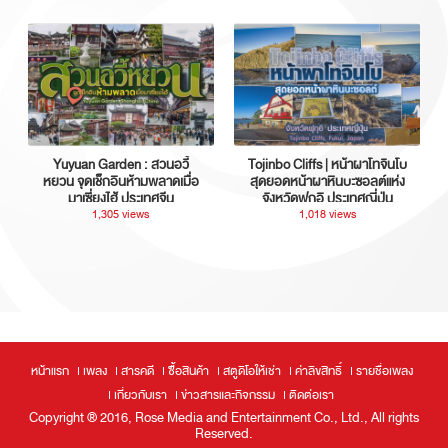
Yuyuan Garden : สวนอวี้
Tojinbo Cliffs | หน้าผาโทจินโบ
หยวน จุดเช็กอินห้ามพลาดเมื่อ
สุดยอดหน้าผาหินบะซอลต์แห่ง
มาเซี่ยงไฮ้ ประเทศจีน
จังหวัดฟุกุอิ ประเทศญี่ปุ่น
1,305 views
1,018 views
หน้าแรก
เพลง
สารคดี
ซื้อสินค้า
สตูดิโอให้เช่า
ค่าลิขสิทธิ์
รายชื่อเพลง
เกี่ยวกับเรา
ข่าวสารและกิจกรรม
ติดต่อเรา
Copyright ® 2016, Rose Media and Entertainment Co., Ltd., All rights
Reserved.