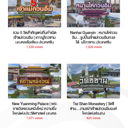
รวม 5 วัดสำคัญแห่งถิ่นกำเนิด
Nanhai Guanyin : หนานไห่กวน
เจ้าแม่กวนอิม | เกาะผู่โถวซาน
อิม...รูปปั้นเจ้าแม่กวนอิมทะเล
มณฑลเจ้อเจียง ประเทศจีน
ใต้, ผู่โถวซาน ประเทศจีน
1,530 views
1,026 views
New Yuanming Palace | พระ
Tsz Shan Monastery | วัดซี
ราชวังหยวนหมิงใหม่ ความยิ่ง
ซ่าน…งามสง่าเจ้าแม่กวนอิมองค์
ใหญ่แห่งประวัติศาสตร์ มณฑล
ใหญ่แห่งฮ่องกง
กวางตุ้ง ประเทศจีน
1,071 views
825 views