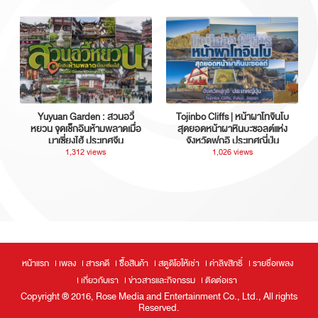
Yuyuan Garden : สวนอวี้
Tojinbo Cliffs | หน้าผาโทจินโบ
หยวน จุดเช็กอินห้ามพลาดเมื่อ
สุดยอดหน้าผาหินบะซอลต์แห่ง
มาเซี่ยงไฮ้ ประเทศจีน
จังหวัดฟุกุอิ ประเทศญี่ปุ่น
1,312 views
1,026 views
หน้าแรก
เพลง
สารคดี
ซื้อสินค้า
สตูดิโอให้เช่า
ค่าลิขสิทธิ์
รายชื่อเพลง
เกี่ยวกับเรา
ข่าวสารและกิจกรรม
ติดต่อเรา
Copyright ® 2016, Rose Media and Entertainment Co., Ltd., All rights
Reserved.