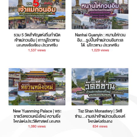
รวม 5 วัดสำคัญแห่งถิ่นกำเนิด
Nanhai Guanyin : หนานไห่กวน
เจ้าแม่กวนอิม | เกาะผู่โถวซาน
อิม...รูปปั้นเจ้าแม่กวนอิมทะเล
มณฑลเจ้อเจียง ประเทศจีน
ใต้, ผู่โถวซาน ประเทศจีน
1,537 views
1,029 views
New Yuanming Palace | พระ
Tsz Shan Monastery | วัดซี
ราชวังหยวนหมิงใหม่ ความยิ่ง
ซ่าน…งามสง่าเจ้าแม่กวนอิมองค์
ใหญ่แห่งประวัติศาสตร์ มณฑล
ใหญ่แห่งฮ่องกง
กวางตุ้ง ประเทศจีน
1,080 views
834 views