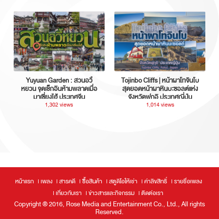
Yuyuan Garden : สวนอวี้
Tojinbo Cliffs | หน้าผาโทจินโบ
หยวน จุดเช็กอินห้ามพลาดเมื่อ
สุดยอดหน้าผาหินบะซอลต์แห่ง
มาเซี่ยงไฮ้ ประเทศจีน
จังหวัดฟุกุอิ ประเทศญี่ปุ่น
1,302 views
1,014 views
หน้าแรก
เพลง
สารคดี
ซื้อสินค้า
สตูดิโอให้เช่า
ค่าลิขสิทธิ์
รายชื่อเพลง
เกี่ยวกับเรา
ข่าวสารและกิจกรรม
ติดต่อเรา
Copyright ® 2016, Rose Media and Entertainment Co., Ltd., All rights
Reserved.