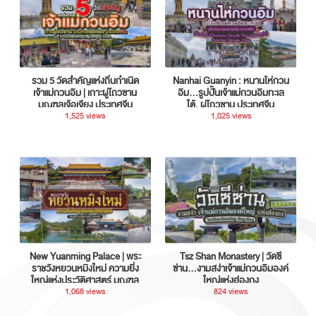
รวม 5 วัดสำคัญแห่งถิ่นกำเนิด
Nanhai Guanyin : หนานไห่กวน
เจ้าแม่กวนอิม | เกาะผู่โถวซาน
อิม...รูปปั้นเจ้าแม่กวนอิมทะเล
มณฑลเจ้อเจียง ประเทศจีน
ใต้, ผู่โถวซาน ประเทศจีน
1,525 views
1,025 views
New Yuanming Palace | พระ
Tsz Shan Monastery | วัดซี
ราชวังหยวนหมิงใหม่ ความยิ่ง
ซ่าน…งามสง่าเจ้าแม่กวนอิมองค์
ใหญ่แห่งประวัติศาสตร์ มณฑล
ใหญ่แห่งฮ่องกง
กวางตุ้ง ประเทศจีน
1,068 views
824 views