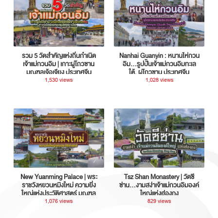
รวม 5 วัดสำคัญแห่งถิ่นกำเนิด
Nanhai Guanyin : หนานไห่กวน
เจ้าแม่กวนอิม | เกาะผู่โถวซาน
อิม...รูปปั้นเจ้าแม่กวนอิมทะเล
มณฑลเจ้อเจียง ประเทศจีน
ใต้, ผู่โถวซาน ประเทศจีน
1,530 views
1,028 views
New Yuanming Palace | พระ
Tsz Shan Monastery | วัดซี
ราชวังหยวนหมิงใหม่ ความยิ่ง
ซ่าน…งามสง่าเจ้าแม่กวนอิมองค์
ใหญ่แห่งประวัติศาสตร์ มณฑล
ใหญ่แห่งฮ่องกง
กวางตุ้ง ประเทศจีน
1,076 views
829 views