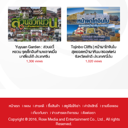
Yuyuan Garden : สวนอวี้
Tojinbo Cliffs | หน้าผาโทจินโบ
หยวน จุดเช็กอินห้ามพลาดเมื่อ
สุดยอดหน้าผาหินบะซอลต์แห่ง
มาเซี่ยงไฮ้ ประเทศจีน
จังหวัดฟุกุอิ ประเทศญี่ปุ่น
1,306 views
1,020 views
หน้าแรก
เพลง
สารคดี
ซื้อสินค้า
สตูดิโอให้เช่า
ค่าลิขสิทธิ์
รายชื่อเพลง
เกี่ยวกับเรา
ข่าวสารและกิจกรรม
ติดต่อเรา
Copyright ® 2016, Rose Media and Entertainment Co., Ltd., All rights
Reserved.