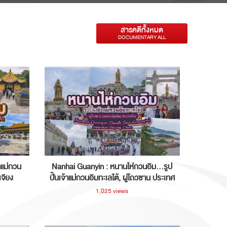
สารคดีทั้งหมด
DOCUMENTARY ALL
าแม่กวน
Nanhai Guanyin : หนานไห่กวนอิม...รูป
เจียง
ปั้นเจ้าแม่กวนอิมทะเลใต้, ผู่โถวซาน ประเทศ
จีน
1,025 views