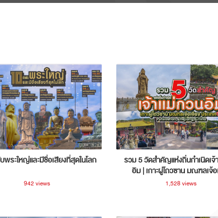
ับพระใหญ่และมีชื่อเสียงที่สุดในโลก
รวม 5 วัดสำคัญแห่งถิ่นกำเนิดเจ้
อิม | เกาะผู่โถวซาน มณฑลเจ้อ
ประเทศจีน
942 views
1,528 views