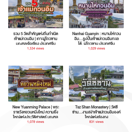
รวม 5 วัดสำคัญแห่งถิ่นกำเนิด
Nanhai Guanyin : หนานไห่กวน
เจ้าแม่กวนอิม | เกาะผู่โถวซาน
อิม...รูปปั้นเจ้าแม่กวนอิมทะเล
มณฑลเจ้อเจียง ประเทศจีน
ใต้, ผู่โถวซาน ประเทศจีน
1,534 views
1,029 views
New Yuanming Palace | พระ
Tsz Shan Monastery | วัดซี
ราชวังหยวนหมิงใหม่ ความยิ่ง
ซ่าน…งามสง่าเจ้าแม่กวนอิมองค์
ใหญ่แห่งประวัติศาสตร์ มณฑล
ใหญ่แห่งฮ่องกง
กวางตุ้ง ประเทศจีน
1,078 views
831 views