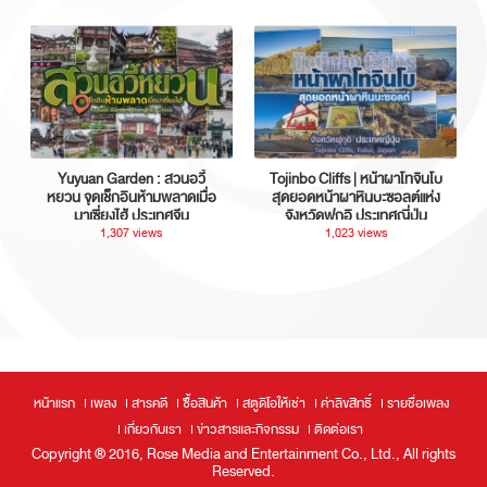
Yuyuan Garden : สวนอวี้
Tojinbo Cliffs | หน้าผาโทจินโบ
หยวน จุดเช็กอินห้ามพลาดเมื่อ
สุดยอดหน้าผาหินบะซอลต์แห่ง
มาเซี่ยงไฮ้ ประเทศจีน
จังหวัดฟุกุอิ ประเทศญี่ปุ่น
1,307 views
1,023 views
หน้าแรก
เพลง
สารคดี
ซื้อสินค้า
สตูดิโอให้เช่า
ค่าลิขสิทธิ์
รายชื่อเพลง
เกี่ยวกับเรา
ข่าวสารและกิจกรรม
ติดต่อเรา
Copyright ® 2016, Rose Media and Entertainment Co., Ltd., All rights
Reserved.