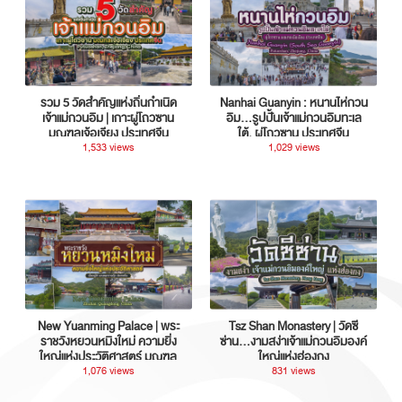
รวม 5 วัดสำคัญแห่งถิ่นกำเนิด
Nanhai Guanyin : หนานไห่กวน
เจ้าแม่กวนอิม | เกาะผู่โถวซาน
อิม...รูปปั้นเจ้าแม่กวนอิมทะเล
มณฑลเจ้อเจียง ประเทศจีน
ใต้, ผู่โถวซาน ประเทศจีน
1,533 views
1,029 views
New Yuanming Palace | พระ
Tsz Shan Monastery | วัดซี
ราชวังหยวนหมิงใหม่ ความยิ่ง
ซ่าน…งามสง่าเจ้าแม่กวนอิมองค์
ใหญ่แห่งประวัติศาสตร์ มณฑล
ใหญ่แห่งฮ่องกง
กวางตุ้ง ประเทศจีน
1,076 views
831 views