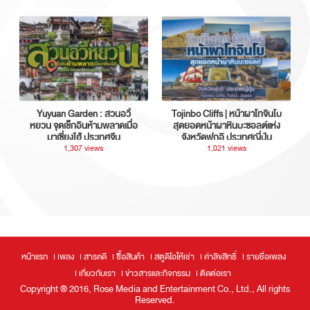
Yuyuan Garden : สวนอวี้
Tojinbo Cliffs | หน้าผาโทจินโบ
หยวน จุดเช็กอินห้ามพลาดเมื่อ
สุดยอดหน้าผาหินบะซอลต์แห่ง
มาเซี่ยงไฮ้ ประเทศจีน
จังหวัดฟุกุอิ ประเทศญี่ปุ่น
1,307 views
1,021 views
หน้าแรก
เพลง
สารคดี
ซื้อสินค้า
สตูดิโอให้เช่า
ค่าลิขสิทธิ์
รายชื่อเพลง
เกี่ยวกับเรา
ข่าวสารและกิจกรรม
ติดต่อเรา
Copyright ® 2016, Rose Media and Entertainment Co., Ltd., All rights
Reserved.