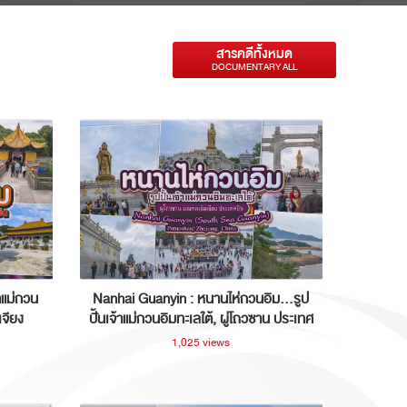
สารคดีทั้งหมด
DOCUMENTARY ALL
าแม่กวน
Nanhai Guanyin : หนานไห่กวนอิม...รูป
เจียง
ปั้นเจ้าแม่กวนอิมทะเลใต้, ผู่โถวซาน ประเทศ
จีน
1,025 views