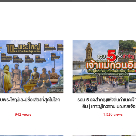
ับพระใหญ่และมีชื่อเสียงที่สุดในโลก
รวม 5 วัดสำคัญแห่งถิ่นกำเนิดเจ้
อิม | เกาะผู่โถวซาน มณฑลเจ้อ
ประเทศจีน
942 views
1,526 views