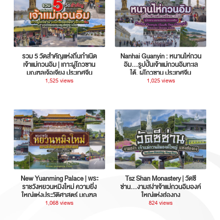
รวม 5 วัดสำคัญแห่งถิ่นกำเนิด
Nanhai Guanyin : หนานไห่กวน
เจ้าแม่กวนอิม | เกาะผู่โถวซาน
อิม...รูปปั้นเจ้าแม่กวนอิมทะเล
มณฑลเจ้อเจียง ประเทศจีน
ใต้, ผู่โถวซาน ประเทศจีน
1,525 views
1,025 views
New Yuanming Palace | พระ
Tsz Shan Monastery | วัดซี
ราชวังหยวนหมิงใหม่ ความยิ่ง
ซ่าน…งามสง่าเจ้าแม่กวนอิมองค์
ใหญ่แห่งประวัติศาสตร์ มณฑล
ใหญ่แห่งฮ่องกง
กวางตุ้ง ประเทศจีน
1,068 views
824 views