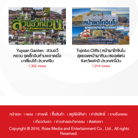
Yuyuan Garden : สวนอวี้
Tojinbo Cliffs | หน้าผาโทจินโบ
หยวน จุดเช็กอินห้ามพลาดเมื่อ
สุดยอดหน้าผาหินบะซอลต์แห่ง
มาเซี่ยงไฮ้ ประเทศจีน
จังหวัดฟุกุอิ ประเทศญี่ปุ่น
1,302 views
1,014 views
หน้าแรก
เพลง
สารคดี
ซื้อสินค้า
สตูดิโอให้เช่า
ค่าลิขสิทธิ์
รายชื่อเพลง
เกี่ยวกับเรา
ข่าวสารและกิจกรรม
ติดต่อเรา
Copyright ® 2016, Rose Media and Entertainment Co., Ltd., All rights
Reserved.