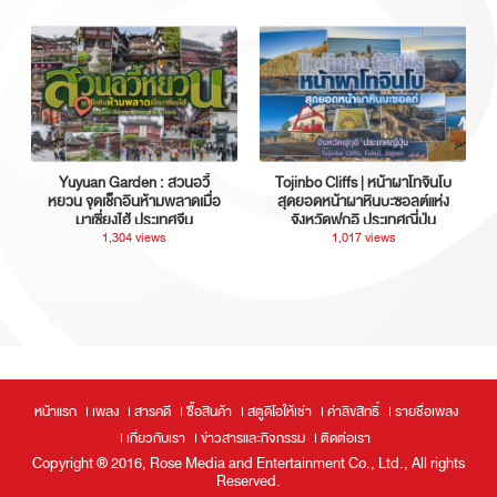
Yuyuan Garden : สวนอวี้
Tojinbo Cliffs | หน้าผาโทจินโบ
หยวน จุดเช็กอินห้ามพลาดเมื่อ
สุดยอดหน้าผาหินบะซอลต์แห่ง
มาเซี่ยงไฮ้ ประเทศจีน
จังหวัดฟุกุอิ ประเทศญี่ปุ่น
1,304 views
1,017 views
หน้าแรก
เพลง
สารคดี
ซื้อสินค้า
สตูดิโอให้เช่า
ค่าลิขสิทธิ์
รายชื่อเพลง
เกี่ยวกับเรา
ข่าวสารและกิจกรรม
ติดต่อเรา
Copyright ® 2016, Rose Media and Entertainment Co., Ltd., All rights
Reserved.