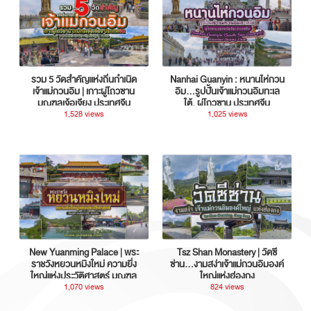
รวม 5 วัดสำคัญแห่งถิ่นกำเนิด
Nanhai Guanyin : หนานไห่กวน
เจ้าแม่กวนอิม | เกาะผู่โถวซาน
อิม...รูปปั้นเจ้าแม่กวนอิมทะเล
มณฑลเจ้อเจียง ประเทศจีน
ใต้, ผู่โถวซาน ประเทศจีน
1,528 views
1,025 views
New Yuanming Palace | พระ
Tsz Shan Monastery | วัดซี
ราชวังหยวนหมิงใหม่ ความยิ่ง
ซ่าน…งามสง่าเจ้าแม่กวนอิมองค์
ใหญ่แห่งประวัติศาสตร์ มณฑล
ใหญ่แห่งฮ่องกง
กวางตุ้ง ประเทศจีน
1,070 views
824 views