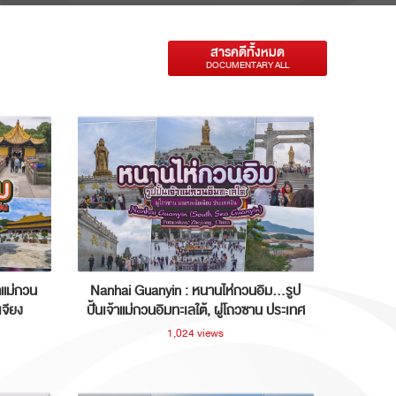
สารคดีทั้งหมด
DOCUMENTARY ALL
าแม่กวน
Nanhai Guanyin : หนานไห่กวนอิม...รูป
เจียง
ปั้นเจ้าแม่กวนอิมทะเลใต้, ผู่โถวซาน ประเทศ
จีน
1,024 views