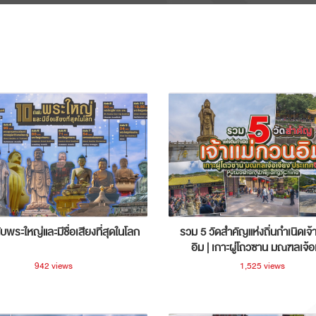
ับพระใหญ่และมีชื่อเสียงที่สุดในโลก
รวม 5 วัดสำคัญแห่งถิ่นกำเนิดเจ้
อิม | เกาะผู่โถวซาน มณฑลเจ้อ
ประเทศจีน
942 views
1,525 views