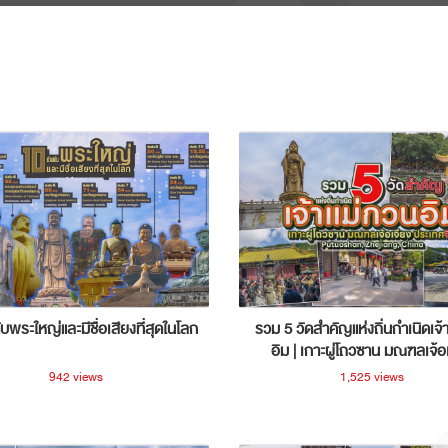
ับพระใหญ่และมีชื่อเสียงที่สุดในโลก
รวม 5 วัดสำคัญแห่งถิ่นกำเนิดเจ้
อิม | เกาะผู่โถวซาน มณฑลเจ้อ
ประเทศจีน
942 views
1,525 views