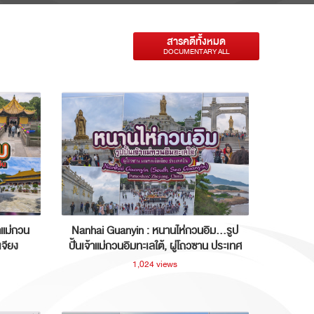
สารคดีทั้งหมด
DOCUMENTARY ALL
าแม่กวน
Nanhai Guanyin : หนานไห่กวนอิม...รูป
เจียง
ปั้นเจ้าแม่กวนอิมทะเลใต้, ผู่โถวซาน ประเทศ
จีน
1,024 views