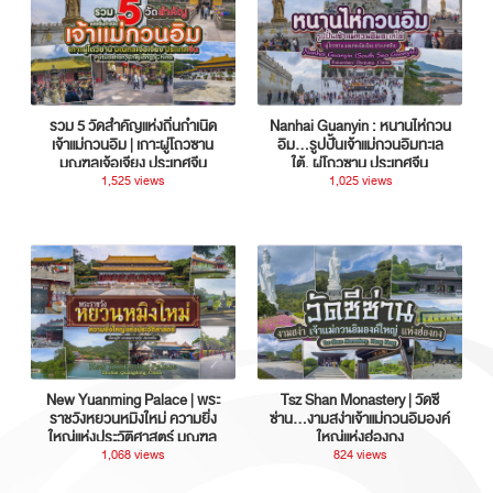
รวม 5 วัดสำคัญแห่งถิ่นกำเนิด
Nanhai Guanyin : หนานไห่กวน
เจ้าแม่กวนอิม | เกาะผู่โถวซาน
อิม...รูปปั้นเจ้าแม่กวนอิมทะเล
มณฑลเจ้อเจียง ประเทศจีน
ใต้, ผู่โถวซาน ประเทศจีน
1,525 views
1,025 views
New Yuanming Palace | พระ
Tsz Shan Monastery | วัดซี
ราชวังหยวนหมิงใหม่ ความยิ่ง
ซ่าน…งามสง่าเจ้าแม่กวนอิมองค์
ใหญ่แห่งประวัติศาสตร์ มณฑล
ใหญ่แห่งฮ่องกง
กวางตุ้ง ประเทศจีน
1,068 views
824 views