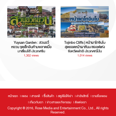
Yuyuan Garden : สวนอวี้
Tojinbo Cliffs | หน้าผาโทจินโบ
หยวน จุดเช็กอินห้ามพลาดเมื่อ
สุดยอดหน้าผาหินบะซอลต์แห่ง
มาเซี่ยงไฮ้ ประเทศจีน
จังหวัดฟุกุอิ ประเทศญี่ปุ่น
1,302 views
1,014 views
หน้าแรก
เพลง
สารคดี
ซื้อสินค้า
สตูดิโอให้เช่า
ค่าลิขสิทธิ์
รายชื่อเพลง
เกี่ยวกับเรา
ข่าวสารและกิจกรรม
ติดต่อเรา
Copyright ® 2016, Rose Media and Entertainment Co., Ltd., All rights
Reserved.